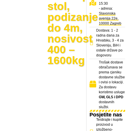
stol,
15:30
- adresa:
podizanje
Slavonska
avenija 22e,
10000 Zagreb
do 4m,
Dostava: 1 - 2
nosivost
radna dana za
Hrvatsku, 3 - 4 za
Sloveniju, BiH i
400 –
ostale države po
dogovoru
1600kg
Trošak dostave
obračunava se
prema cjeniku
dostavne službe
i ovisi o lokaciji.
Za dostavu
koristimo usluge
GW, GLS i DPD
dostavnih
službi.
Posjetite nas
Testirajte i kupite
proizvod u
izložbeno-