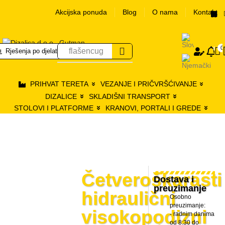
Akcijska ponuda
Blog
O nama
Kontakt
Logir
0
0
flašencug
Rješenja po djelatnostima
s
PRIHVAT TERETA
VEZANJE I PRIČVRŠĆIVANJE
DIZALICE
SKLADIŠNI TRANSPORT
STOLOVI I PLATFORME
KRANOVI, PORTALI I GREDE
Četveroškarasti
Dostava i
preuzimanje
hidraulični
Osobno
preuzimanje:
visokopodizni
- radnim danima
od 8:30 do