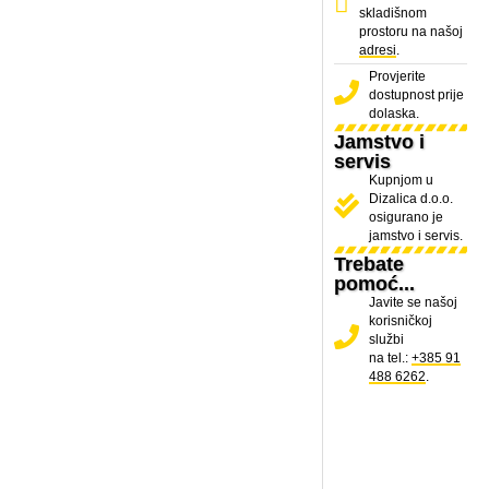
skladišnom
prostoru na našoj
adresi
.
Provjerite
dostupnost prije
dolaska.
Jamstvo i
servis
Kupnjom u
Dizalica d.o.o.
osigurano je
jamstvo i servis.
Trebate
pomoć...
Javite se našoj
korisničkoj
službi
na tel.:
+385 91
488 6262
.