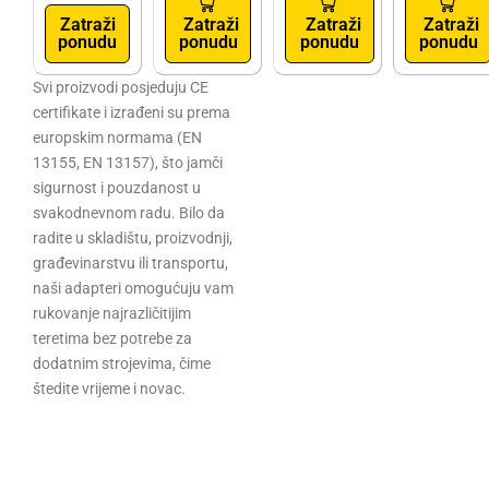
Zatraži
Zatraži
Zatraži
Zatraži
ponudu
ponudu
ponudu
ponudu
Svi proizvodi posjeduju CE
certifikate i izrađeni su prema
europskim normama (EN
13155, EN 13157), što jamči
sigurnost i pouzdanost u
svakodnevnom radu. Bilo da
radite u skladištu, proizvodnji,
građevinarstvu ili transportu,
naši adapteri omogućuju vam
rukovanje najrazličitijim
teretima bez potrebe za
dodatnim strojevima, čime
štedite vrijeme i novac.