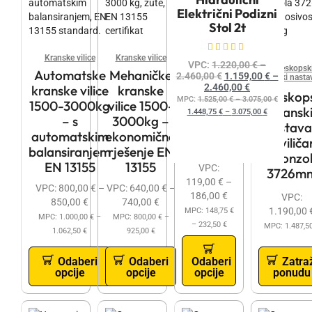
Električni Podizni
Stol 2t
Ocijenjeno
0
od 5
Kranske vilice
Kranske vilice
VPC:
1.220,00
€
–
Teleskopsk
Automatske
Mehaničke
2.460,00
€
1.159,00
€
–
kranski nasta
2.460,00
€
kranske vilice
kranske
Kuke za viličar
Teleskop
MPC:
1.525,00
€
–
3.075,00
€
Adapter
1500-3000kg
vilice 1500-
kransk
1.448,75
€
–
3.075,00
€
– kuka
– s
3000kg –
nastav
za
automatskim
ekonomično
za viliča
viličare
balansiranjem
rješenje EN
– konzo
EN 13155
13155
VPC:
3726m
119,00
€
–
VPC:
800,00
€
–
VPC:
640,00
€
–
186,00
€
VPC:
850,00
€
740,00
€
1.190,00
MPC:
148,75
€
MPC:
1.000,00
€
–
MPC:
800,00
€
–
–
232,50
€
MPC:
1.487,5
1.062,50
€
925,00
€
Odaberi
Odaberi
Odaberi
Zatra
opcije
opcije
opcije
ponudu