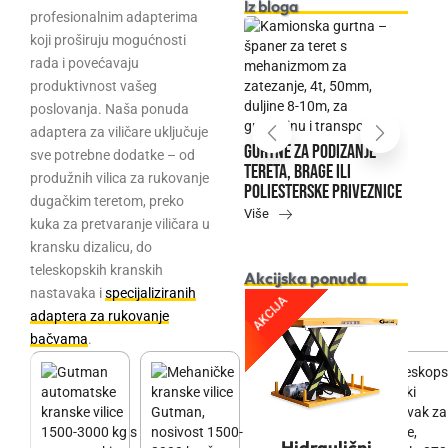
Iz bloga
profesionalnim adapterima
koji proširuju mogućnosti
rada i povećavaju
produktivnost vašeg
cug ili ketencug
poslovanja. Naša ponuda
Provjerena tehnol
 ručna dizalica je
adaptera za viličare uključuje
u rukovanju palet
?
Gurtne za podizanje
sve potrebne dodatke – od
Gutman ručni pale
tereta, brage ili
produžnih vilica za rukovanje
Više
poliesterske priveznice
dugačkim teretom, preko
Više
kuka za pretvaranje viličara u
kransku dizalicu, do
teleskopskih kranskih
Akcijska ponuda
nastavaka i
specijaliziranih
AKCIJA
adaptera za rukovanje
bačvama
.
Hidraulični