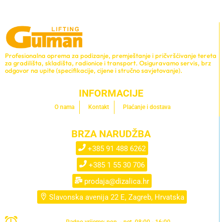
Profesionalna oprema za podizanje, premještanje i pričvršćivanje tereta
za gradilišta, skladišta, radionice i transport. Osiguravamo servis, brz
odgovor na upite (specifikacije, cijene i stručno savjetovanje).
INFORMACIJE
O nama
Kontakt
Plaćanje i dostava
BRZA NARUDŽBA
+385 91 488 6262
+385 1 55 30 706
prodaja@dizalica.hr
Slavonska avenija 22 E, Zagreb, Hrvatska
Radno vrijeme: pon. - pet. 08:00 - 16:00