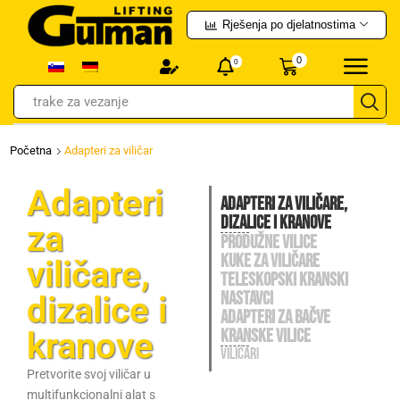
Rješenja po djelatnostima
0
0
trake za vezanje
Početna
Adapteri za viličar
Adapteri
ADAPTERI ZA VILIČARE,
DIZALICE i KRANOVE
za
PRODUŽNE VILICE
KUKE ZA VILIČARE
viličare,
TELESKOPSKI KRANSKI
NASTAVCI
dizalice i
ADAPTERI ZA BAČVE
kranove
KRANSKE VILICE
VILIČARI
Pretvorite svoj viličar u
multifunkcionalni alat s