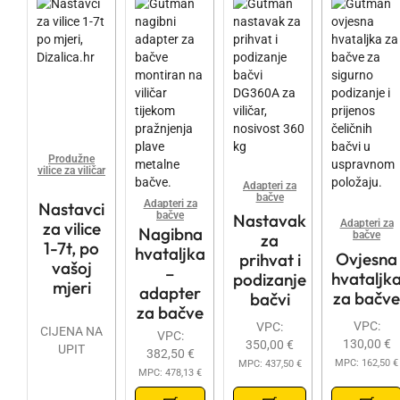
Produžne
vilice za viličar
Adapteri za
bačve
Adapteri za
Nastavci
bačve
Nastavak
Adapteri za
za vilice
Nagibna
bačve
za
1-7t, po
hvataljka
Ovjesna
prihvat i
vašoj
–
hvataljk
podizanje
mjeri
adapter
za bačve
bačvi
za bačve
VPC:
VPC:
CIJENA NA
VPC:
130,00
€
350,00
€
UPIT
382,50
€
MPC:
162,50
€
MPC:
437,50
€
MPC:
478,13
€