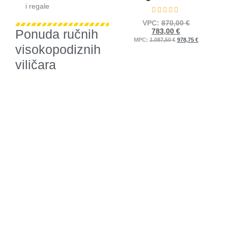
i regale
Ocijenjeno
0
od 5
VPC:
870,00
€
Ponuda ručnih
783,00
€
MPC:
1.087,50
€
978,75
€
visokopodiznih
viličara