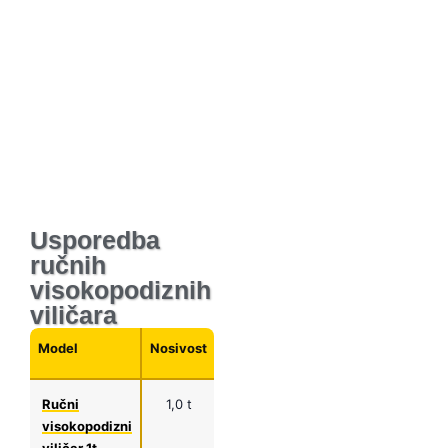
Usporedba
ručnih
visokopodiznih
viličara
Model
Nosivost
Dužina
Visina
Namjena
vilica
podizanja
Ručni
1,0 t
1150
1,2 m
Male
visokopodizni
mm
radionice,
viličar 1t
servisi,