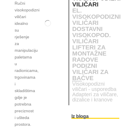
Ručni
VILIČARI
EL.
visokopodizni
VISOKOPODIZNI
viličari
VILIČARI
idealno
DOSTAVNI
su
VISOKOPOD.
rješenje
VILIČARI
za
LIFTERI ZA
manipulaciju
MONTAŽNE
paletama
RADOVE
u
PODIZNI
radionicama,
VILIČARI ZA
BAČVE
trgovinama
Visokopodizni
i
viličari - usporedba
skladištima
Adapteri za viličare,
gdje je
dizalice i kranove
potrebna
preciznost
Iz bloga
i ušteda
prostora.