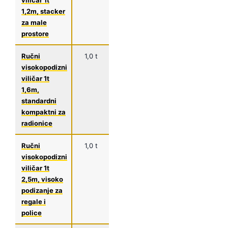
1,2m, stacker
manje
za male
proizvodnje
prostore
Ručni
1,0 t
1150
1,6 m
Radionice,
visokopodizni
mm
servisi,
viličar 1t
manje
1,6m,
skladišne
standardni
operacije
kompaktni za
radionice
Ručni
1,0 t
1150
2,5 m
Skladišta,
visokopodizni
mm
distributivni
viličar 1t
centri,
2,5m, visoko
trgovine s
podizanje za
policama
regale i
police