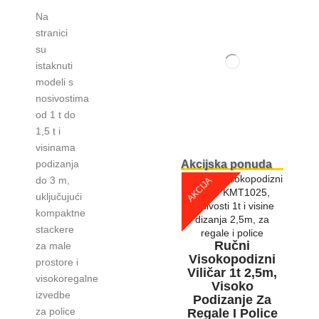
Na
stranici
su
istaknuti
modeli s
nosivostima
od 1 t do
1,5 t i
visinama
podizanja
Akcijska ponuda
do 3 m,
AKCIJA
uključujući
kompaktne
stackere
Ručni
za male
Visokopodizni
prostore i
Viličar 1t 2,5m,
visokoregalne
Visoko
izvedbe
Podizanje Za
za police
Regale I Police