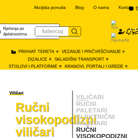
Akcijska ponuda
Blog
O nama
Kontakt
Rješenja po
Logir
0
flašencug
se
djelatnostima
PRIHVAT TERETA
VEZANJE I PRIČVRŠĆIVANJE
DIZALICE
SKLADIŠNI TRANSPORT
STOLOVI I PLATFORME
KRANOVI, PORTALI I GREDE
Viličari
VILIČARI
RUČNI
Ručni
PALETARI
visokopodizni
ELEKTRIČNI
PALETARI
viličari
RUČNI
VISOKOPODIZNI