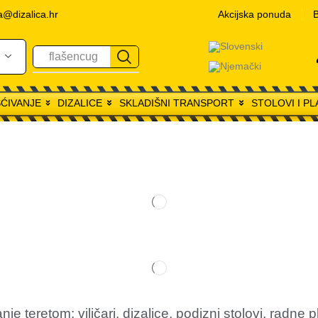
a@dizalica.hr
Akcijska ponuda
B
flašencug
ŠĆIVANJE
DIZALICE
SKLADIŠNI TRANSPORT
STOLOVI I P
teretom: viličari, dizalice, podizni stolovi, radne pl