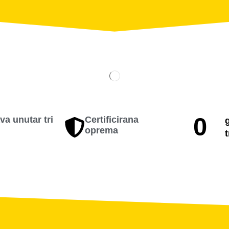
0
va unutar tri
Certificirana
oprema
t