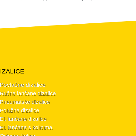
IZALICE
 Povlačne dizalice
Ručne lančane dizalice
Pneumatske dizalice
Polužne dizalice
El. lančane dizalice
El. lančane s kolicima
Ovjesna kolica