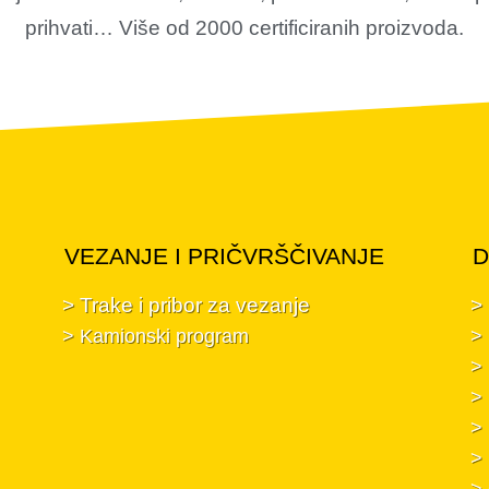
prihvati… Više od 2000 certificiranih proizvoda.
VEZANJE I PRIČVRŠČIVANJE
D
> Trake i pribor za vezanje
>
> Kamionski program
> 
> 
> 
> 
> 
> 