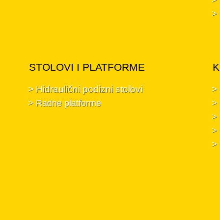
> 
STOLOVI I PLATFORME
K
> Hidraulični podizni stolovi
>
> Radne platforme
> 
> 
> 
>