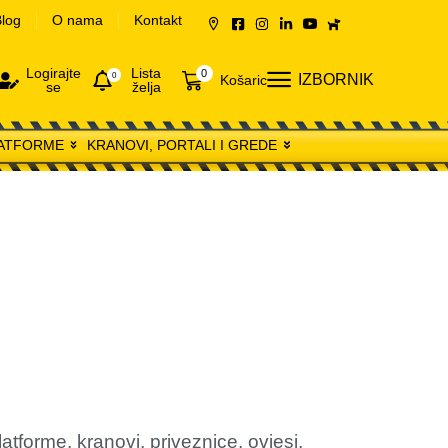
log
O nama
Kontakt
Logirajte
Lista
0
0
IZBORNIK
Košarica
se
želja
LATFORME
KRANOVI, PORTALI I GREDE
atforme, kranovi, priveznice, ovjesi,