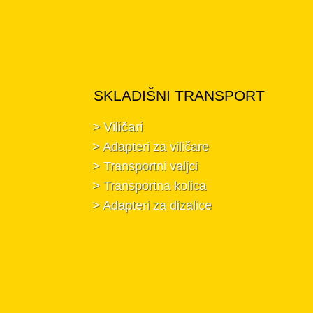
SKLADIŠNI TRANSPORT
> Viličari
> Adapteri za viličare
> Transportni valjci
> Transportna kolica
> Adapteri za dizalice