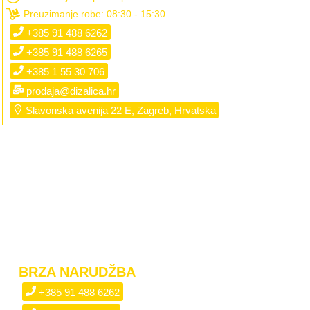
Preuzimanje robe: 08:30 - 15:30
+385 91 488 6262
+385 91 488 6265
+385 1 55 30 706
prodaja@dizalica.hr
Slavonska avenija 22 E, Zagreb, Hrvatska
BRZA NARUDŽBA
+385 91 488 6262