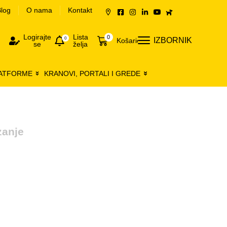
log
O nama
Kontakt
Logirajte
Lista
0
0
IZBORNIK
Košarica
se
želja
LATFORME
KRANOVI, PORTALI I GREDE
zanje