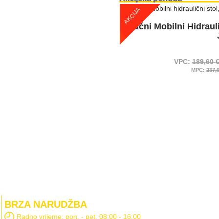
AKCIJA
Ručni Mobilni Hidraul
VPC:
189,60
MPC:
237,
BRZA NARUDŽBA
Radno vrijeme: pon. - pet. 08:00 - 16:00