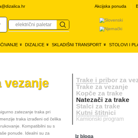
a@dizalica.hr
Akcijska ponuda
B
električni paletar
ŠĆIVANJE
DIZALICE
SKLADIŠNI TRANSPORT
STOLOVI I P
a vezanje
Trake i pribor za ve
Trake za vezanje
Kopče za trake
Natezači za trake
Stalci za trake
Kutni štitnici
igurno zatezanje traka pri
Kamionski program
imenzije traka izrađeni od čelika
rukovanje. Kompatibilni su s
aše ponude. Idealni su za
Iz bloga