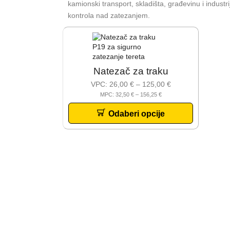
kamionski transport, skladišta, građevinu i indust
kontrola nad zatezanjem.
Jednoškarasti podizni mobilni sto
za skladište rezervnih dijelova
Više
Natezač za traku
VPC:
26,00
€
–
125,00
€
MPC:
32,50
€
–
156,25
€
Odaberi opcije