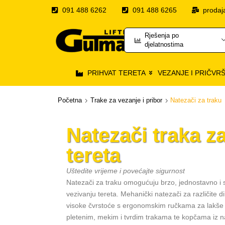
091 488 6262
091 488 6265
prodaj
Rješenja po
djelatnostima
PRIHVAT TERETA
VEZANJE I PRIČVR
Početna
Trake za vezanje i pribor
Natezači za traku
Natezači traka z
tereta
Uštedite vrijeme i povećajte sigurnost
Natezači za traku omogućuju brzo, jednostavno i s
vezivanju tereta. Mehanički natezači za različite d
visoke čvrstoće s ergonomskim ručkama za lakše 
pletenim, mekim i tvrdim trakama te kopčama iz n