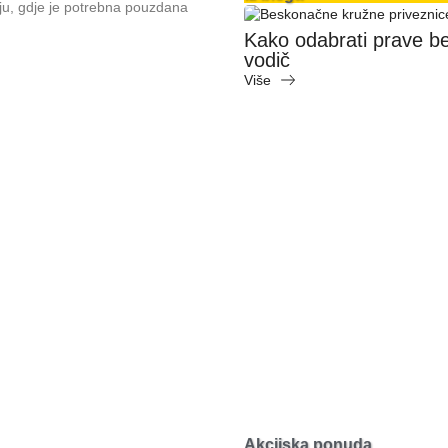
riju, gdje je potrebna pouzdana
l 800 kg — studija slučaja
Kako odabrati prave b
vodič
Više
Akcijska ponuda