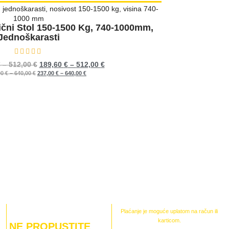
ični Stol 150-1500 Kg, 740-1000mm,
Jednoškarasti
Ocijenjeno
0
od 5
€
–
512,00
€
189,60
€
–
512,00
€
00
€
–
640,00
€
237,00
€
–
640,00
€
Plaćanje je moguće uplatom na račun ili
karticom.
NE PROPUSTITE