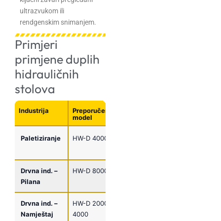
ultrazvukom ili
rendgenskim snimanjem.
Primjeri
primjene duplih
hidrauličnih
stolova
Industrija
Preporučeni
Tipična
Nosivost
ROI
model
primjena
potrebna
peri
Paletiziranje
HW-D 4000
2 palete
2×2000
12-1
istovremeno
kg
mj
Drvna ind. –
HW-D 8000
Paketi daski
3000-
18-2
Pilana
6m
6000 kg
mj
Drvna ind. –
HW-D 2000-
Montaža,
500-
12-1
Namještaj
4000
lakiranja
2000 kg
mj