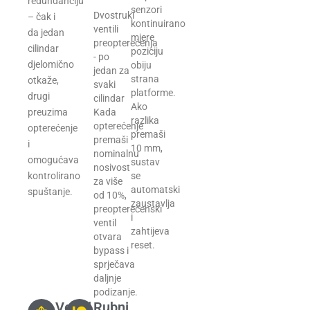
redundanciju
senzori
Dvostruki
– čak i
kontinuirano
ventili
da jedan
mjere
preopterećenja
cilindar
poziciju
- po
djelomično
obiju
jedan za
strana
otkaže,
svaki
platforme.
drugi
cilindar
Ako
preuzima
Kada
razlika
opterećenje
opterećenje
premaši
premaši
i
10 mm,
nominalnu
omogućava
sustav
nosivost
kontrolirano
se
za više
automatski
spuštanje.
od 10%,
zaustavlja
preopterećenski
i
ventil
zahtijeva
otvara
reset.
bypass i
sprječava
daljnje
podizanje.
Ventil
Rubni