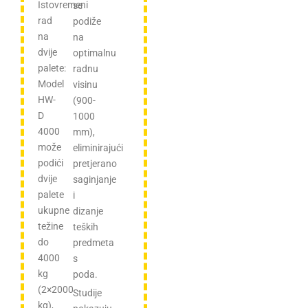
Istovremeni
se
rad
podiže
na
na
dvije
optimalnu
palete:
radnu
Model
visinu
HW-
(900-
D
1000
4000
mm),
može
eliminirajući
podići
pretjerano
dvije
saginjanje
palete
i
ukupne
dizanje
težine
teških
do
predmeta
4000
s
kg
poda.
(2×2000
Studije
kg),