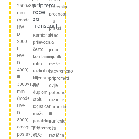
pripremu
2500×850
teoretska
robe
mm
prednost
za
(modeli
– u
transport
HW-
praksi
D
Kamionski
znači
2000
prijevoznici
da
i
često
jedan
HW-
kombiniraju
radnik
D
robu
može
4000)
različitih
istovremeno
ili
klijenata.
pripremati
3000×1200
Na
dvije
mm
duplom
potpuno
(model
stolu,
različite
HW-
logističar
narudžbe
D
može
ili
8000)
paralelno
punjenja
omogućava
pripremati
dva
postavljanje
dvije
različita