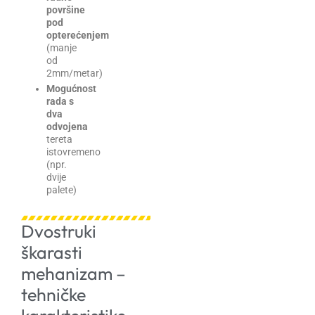
površine
pod
opterećenjem
(manje
od
2mm/metar)
Mogućnost
rada s
dva
odvojena
tereta
istovremeno
(npr.
dvije
palete)
Dvostruki
škarasti
mehanizam –
tehničke