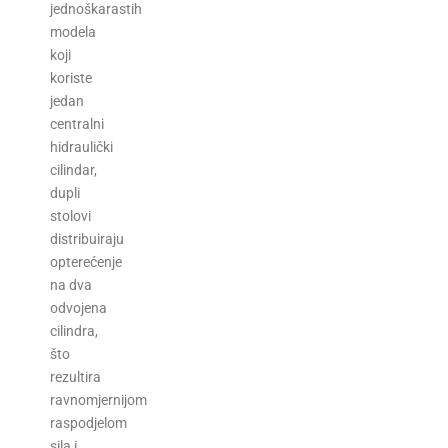
jednoškarastih
modela
koji
koriste
jedan
centralni
hidraulički
cilindar,
dupli
stolovi
distribuiraju
opterećenje
na dva
odvojena
cilindra,
što
rezultira
ravnomjernijom
raspodjelom
sila i