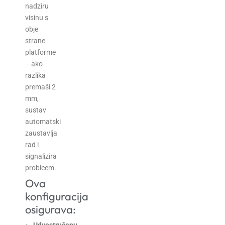
nadziru
visinu s
obje
strane
platforme
– ako
razlika
premaši 2
mm,
sustav
automatski
zaustavlja
rad i
signalizira
probleem.
Ova
konfiguracija
osigurava: