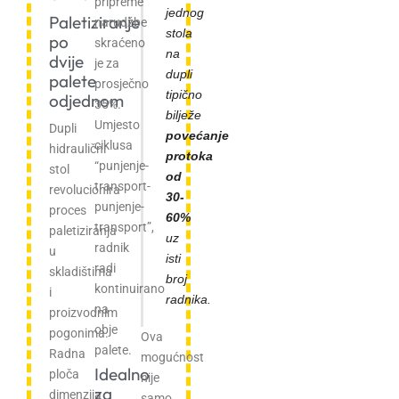
pripreme
jednog
Paletiziranje
narudžbe
stola
po
skraćeno
na
dvije
je za
dupli
palete
prosječno
tipično
odjednom
35%.
bilježe
Umjesto
Dupli
povećanje
ciklusa
hidraulični
protoka
“punjenje-
stol
od
transport-
revolucionira
30-
punjenje-
proces
60%
transport”,
paletiziranja
uz
radnik
u
isti
radi
skladištima
broj
kontinuirano
i
radnika.
na
proizvodnim
obje
pogonima.
Ova
palete.
Radna
mogućnost
Idealno
ploča
nije
za
dimenzija
samo