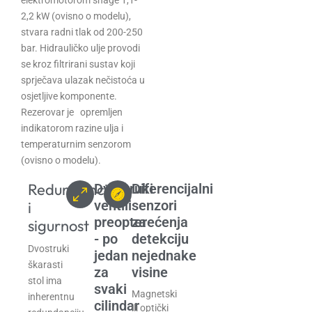
elektromotorom snage 1,1-
2,2 kW (ovisno o modelu),
stvara radni tlak od 200-250
bar. Hidrauličko ulje provodi
se kroz filtrirani sustav koji
sprječava ulazak nečistoća u
osjetljive komponente.
Rezerovar je opremljen
indikatorom razine ulja i
temperaturnim senzorom
(ovisno o modelu).
Redundancija
Dvostruki
Diferencijalni
ventili
senzori
i
preopterećenja
za
sigurnost
- po
detekciju
Dvostruki
jedan
nejednake
škarasti
za
visine
stol ima
svaki
Magnetski
inherentnu
cilindar
ili optički