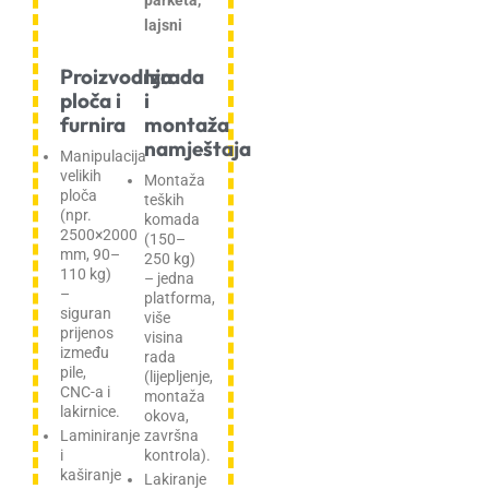
parketa,
lajsni
Proizvodnja
Izrada
ploča i
i
furnira
montaža
namještaja
Manipulacija
velikih
Montaža
ploča
teških
(npr.
komada
2500×2000
(150–
mm, 90–
250 kg)
110 kg)
– jedna
–
platforma,
siguran
više
prijenos
visina
između
rada
pile,
(lijepljenje,
CNC-a i
montaža
lakirnice.
okova,
Laminiranje
završna
i
kontrola).
kaširanje
Lakiranje