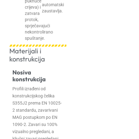
puknuće
automatski
crijeva) i
zaustavlja.
zatvara
protok,
sprječavajući
nekontrolirano
spuštanje.
Materijali i
konstrukcija
Nosiva
konstrukcija
Profili izrađeni od
konstrukcijskog čelika
S355J2 prema EN 10025-
2 standardu, zavarivani
MAG postupkom po EN
1090-2. Zavari su 100%
vizualno pregledani, a
ključni zavari pregledani