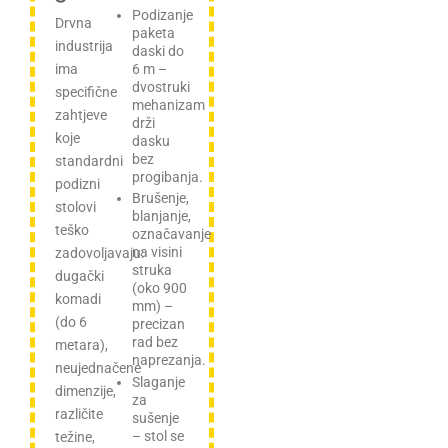
Podizanje
Drvna
paketa
industrija
daski do
ima
6 m –
dvostruki
specifične
mehanizam
zahtjeve
drži
koje
dasku
bez
standardni
progibanja.
podizni
Brušenje,
stolovi
blanjanje,
teško
označavanje
na visini
zadovoljavaju:
struka
dugački
(oko 900
komadi
mm) –
(do 6
precizan
rad bez
metara),
naprezanja.
neujednačene
Slaganje
dimenzije,
za
različite
sušenje
– stol se
težine,