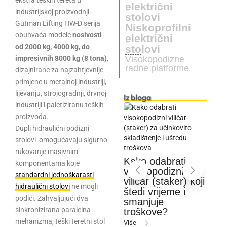
ekstra teških tereta u
električni
industrijskoj proizvodnji.
stolovi
Gutman Lifting HW-D serija
Niskoprofilni
obuhvaća modele
nosivosti
električni
od 2000 kg, 4000 kg, do
stolovi
impresivnih 8000 kg (8 tona)
,
Visokopodizne
radne platforme
dizajnirane za najzahtjevnije
primjene u metalnoj industriji,
lijevanju, strojogradnji, drvnoj
Iz bloga
industriji i paletiziranu teških
proizvoda.
Dupli hidraulični podizni
Najčešće
stolovi omogućavaju sigurno
pogreške pri
rukovanje masivnim
Ul
skladištenju paleta
Kako odabrati
hi
komponentama koje
i kako ih izbjeći
visokopodizni
k
standardni jednoškarasti
lna
viličar (staker) koji
Više
vi
hidraulični stolovi
ne mogli
na za
štedi vrijeme i
mi
podići. Zahvaljujući dva
ise?
smanjuje
pr
sinkronizirana paralelna
troškove?
Viš
mehanizma, teški teretni stol
Više