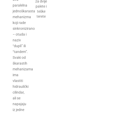
paralelna
jednoškarasta
mehanizma
koji rade
sinkronizirano
– otuda i
naziv
“dupli” ili
“tandem”.
Svaki od
škarastih
mehanizama
ima
vlastiti
hidraulički
cilindar,
ali se
napajaju
iz jedne