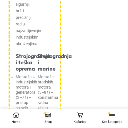
sigurniji,
brži i
precizniji
rad u
najzahtjevnijim
industrijskim
okruženjima.
Strojogradnja
Brodogradnja
i teška
i
oprema
marine
Montaža
Montaža
industrijskih
brodskih
motora i
motora
generatora
(5–8 t) –
(3–7 t) –
konstantna
pristup
radna
sa svih
visina
strana
bez
na jednoj
stalnog
Home
Shop
Košarica
Sve kategorije
platformi.
angažmana