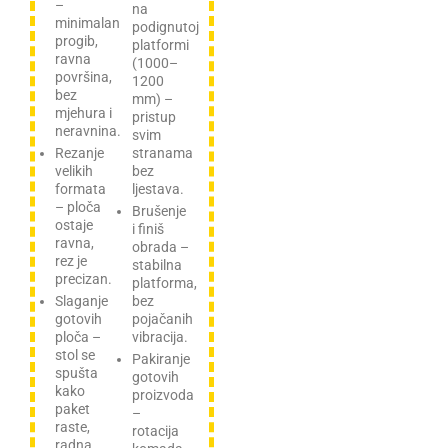
–
na
minimalan
podignutoj
progib,
platformi
ravna
(1000–
površina,
1200
bez
mm) –
mjehura i
pristup
neravnina.
svim
Rezanje
stranama
velikih
bez
formata
ljestava.
– ploča
Brušenje
ostaje
i finiš
ravna,
obrada –
rez je
stabilna
precizan.
platforma,
Slaganje
bez
gotovih
pojačanih
ploča –
vibracija.
stol se
Pakiranje
spušta
gotovih
kako
proizvoda
paket
–
raste,
rotacija
radna