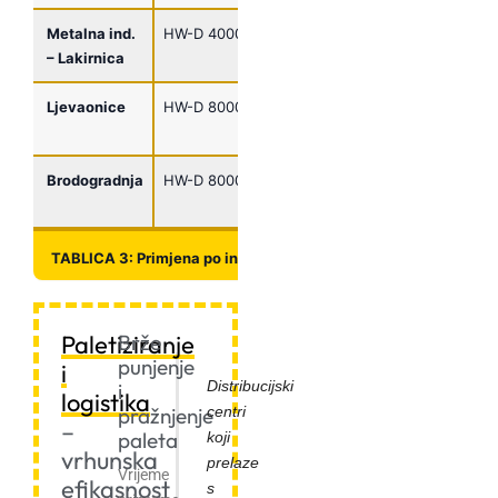
Metalna ind.
HW-D 4000
Teški limovi
2000-
18-2
– Lakirnica
3000 kg
mj
Ljevaonice
HW-D 8000
Masivni
4000-
20-2
odljevci
7000 kg
mj
Brodogradnja
HW-D 8000
Brodski
5000-
24-3
dijelovi
8000 kg
mj
TABLICA 3: Primjena po industrijama
Paletiziranje
Brže
punjenje
i
Distribucijski
i
logistika
centri
pražnjenje
–
paleta
koji
vrhunska
prelaze
Vrijeme
efikasnost
s