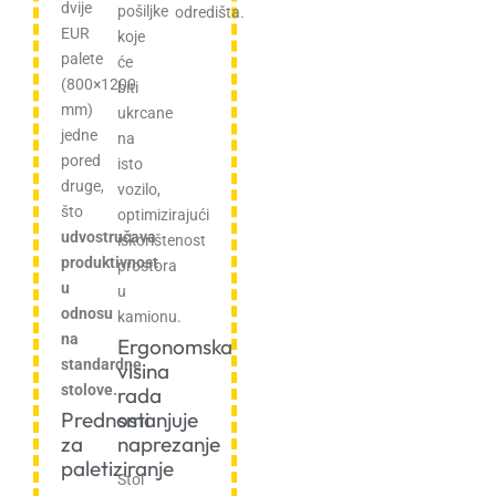
dvije
pošiljke
odredišta.
EUR
koje
palete
će
(800×1200
biti
mm)
ukrcane
jedne
na
pored
isto
druge,
vozilo,
što
optimizirajući
udvostručava
iskorištenost
produktivnost
prostora
u
u
odnosu
kamionu.
na
Ergonomska
standardne
visina
stolove.
rada
Prednosti
smanjuje
za
naprezanje
paletiziranje
Stol