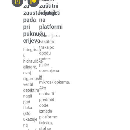
za
zaštitni
zaustavljanje
kontakti
pada
na
pri
platformi
puknuću
Aluminijska
crijeva
zaštitna
traka po
Integriran
obodu
u
radne
hidrauličke
ploče
cilindre,
opremljena
ovaj
je
sigurnosni
mikrosklopkama.
ventil
Ako
detektira
osoba ili
nagli
predmet
pad
dođe
tlaka
između
(što
platforme
ukazuje
i okvira,
na
stol se