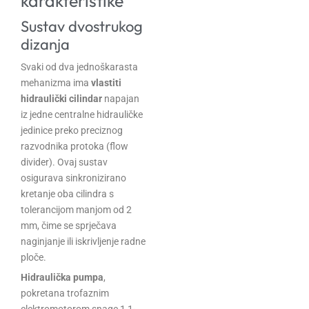
karakteristike
Sustav dvostrukog
dizanja
Svaki od dva jednoškarasta
mehanizma ima
vlastiti
hidraulički cilindar
napajan
iz jedne centralne hidrauličke
jedinice preko preciznog
razvodnika protoka (flow
divider). Ovaj sustav
osigurava sinkronizirano
kretanje oba cilindra s
tolerancijom manjom od 2
mm, čime se sprječava
naginjanje ili iskrivljenje radne
ploče.
Hidraulička pumpa
,
pokretana trofaznim