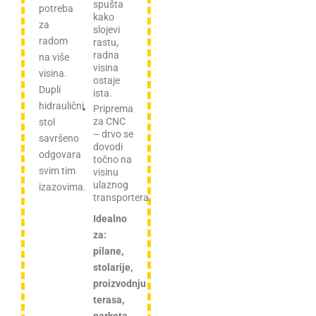
spušta
potreba
kako
za
slojevi
radom
rastu,
radna
na više
visina
visina.
ostaje
Dupli
ista.
hidraulični
Priprema
za CNC
stol
– drvo se
savršeno
dovodi
odgovara
točno na
svim tim
visinu
ulaznog
izazovima.
transportera.
Idealno
za:
pilane,
stolarije,
proizvodnju
terasa,