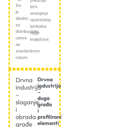
pokazuju
što
60%
je
smanjenje
idealno
opterećenja
za
lumbalne
distribucijske
regije
centre
kralježnice.
sa
standardnom
robom.
Drvna
Drvna
industrija
industrija
–
–
duga
slaganje
građa
i
i
obrada
profilirani
elementi
građe