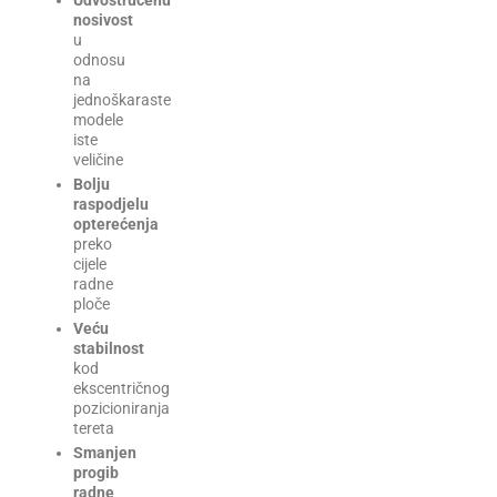
Udvostručenu
nosivost
u
odnosu
na
jednoškaraste
modele
iste
veličine
Bolju
raspodjelu
opterećenja
preko
cijele
radne
ploče
Veću
stabilnost
kod
ekscentričnog
pozicioniranja
tereta
Smanjen
progib
radne