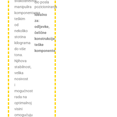
svakodnevno
dio posla
pozicioniranja
manipulira
komponentama
Idealno
teškim
za:
od
odljevke,
nekoliko
čelične
stotina
konstrukcije,
kilograma
teške
do više
komponente
tona.
Njihova
stabilnost,
velika
nosivost
i
mogućnost
rada na
optimalnoj
visini
omogućuju