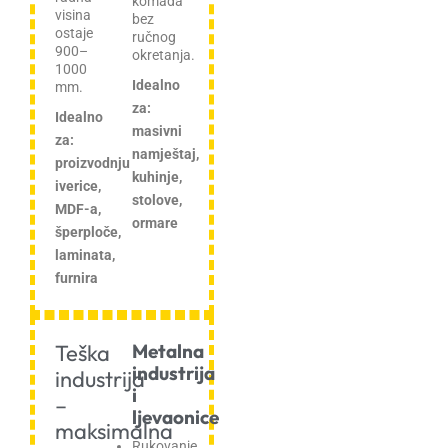
komada
visina
bez
ostaje
ručnog
900–
okretanja.
1000
Idealno
mm.
za:
Idealno
masivni
za:
namještaj,
proizvodnju
kuhinje,
iverice,
stolove,
MDF-a,
ormare
šperploče,
laminata,
furnira
Teška
Metalna
industrija
industrija
i
–
ljevaonice
maksimalna
Rukovanje