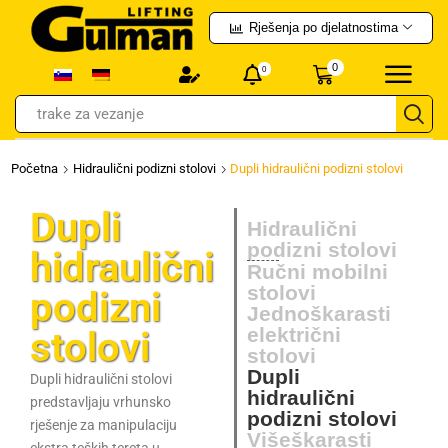
Rješenja po djelatnostima
0
0
hvataljke
Početna
Hidraulični podizni stolovi
Dupli hidraulični podizni stolovi
Dupli
Hidraulični
podizni stolovi
hidraulični
Ručni mobilni
stolovi
podizni
Jednoškarasti
električni
stolovi
stolovi
Dupli
Dupli hidraulični stolovi
hidraulični
predstavljaju vrhunsko
podizni stolovi
rješenje za manipulaciju
Višeškarasti