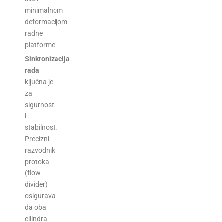
minimalnom
deformacijom
radne
platforme.
Sinkronizacija
rada
ključna je
za
sigurnost
i
stabilnost.
Precizni
razvodnik
protoka
(flow
divider)
osigurava
da oba
cilindra