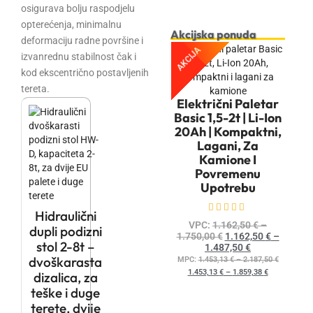
osigurava bolju raspodjelu
opterećenja, minimalnu
Akcijska ponuda
deformaciju radne površine i
AKCIJA
izvanrednu stabilnost čak i
kod ekscentrično postavljenih
tereta.
Električni Paletar
Basic 1,5-2t | Li-Ion
20Ah | Kompaktni,
Lagani, Za
Kamione I
Povremenu
Upotrebu
Hidraulični
Ocijenjeno
0
od 5
VPC:
1.162,50
€
–
dupli podizni
1.750,00
€
1.162,50
€
–
stol 2-8t –
1.487,50
€
dvoškarasta
MPC:
1.453,13
€
–
2.187,50
€
1.453,13
€
–
1.859,38
€
dizalica, za
teške i duge
terete, dvije