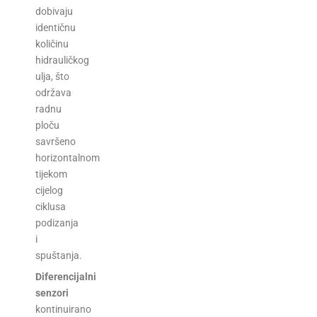
dobivaju
identičnu
količinu
hidrauličkog
ulja, što
održava
radnu
ploču
savršeno
horizontalnom
tijekom
cijelog
ciklusa
podizanja
i
spuštanja.
Diferencijalni
senzori
kontinuirano