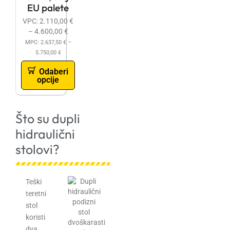
EU palete
VPC:
2.110,00
€
–
4.600,00
€
MPC:
2.637,50
€
–
5.750,00
€
Odaberi
opcije
Što su dupli
hidraulični
stolovi?
Teški
teretni
stol
koristi
dva