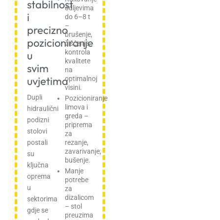
stabilnost
odljevima
i
do 6–8 t
–
precizno
brušenje,
pozicioniranje
čišćenje,
kontrola
u
kvalitete
svim
na
uvjetima
optimalnoj
visini.
Dupli
Pozicioniranje
limova i
hidraulični
greda –
podizni
priprema
stolovi
za
rezanje,
postali
zavarivanje,
su
bušenje.
ključna
Manje
oprema
potrebe
u
za
dizalicom
sektorima
– stol
gdje se
preuzima