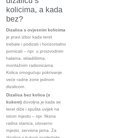
dizalicu s
kolicima, a kada
bez?
Dizalica s ovjesnim kolicima
je pravi izbor kada teret
trebate i podizati i horizontalno
pomicati – npr. u proizvodnim
halama, skladištima,
montažnim radionicama.
Kolica omogućuju pokrivanje
veće radne zone jednom
dizalicom.
Dizalica bez kolica (s
kukom)
dovoljna je kada se
teret diže i spušta uvijek na
istom mjestu – npr. fiksna
radna stanica, utovarno
mjesto, servisna jama. Za
dizalice s kukom pogledajte