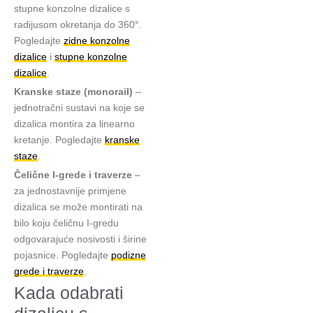
stupne konzolne dizalice s
radijusom okretanja do 360°.
Pogledajte
zidne konzolne
dizalice
i
stupne konzolne
dizalice
.
Kranske staze (monorail)
–
jednotračni sustavi na koje se
dizalica montira za linearno
kretanje. Pogledajte
kranske
staze
.
Čelične I-grede i traverze
–
za jednostavnije primjene
dizalica se može montirati na
bilo koju čeličnu I-gredu
odgovarajuće nosivosti i širine
pojasnice. Pogledajte
podizne
grede i traverze
.
Kada odabrati