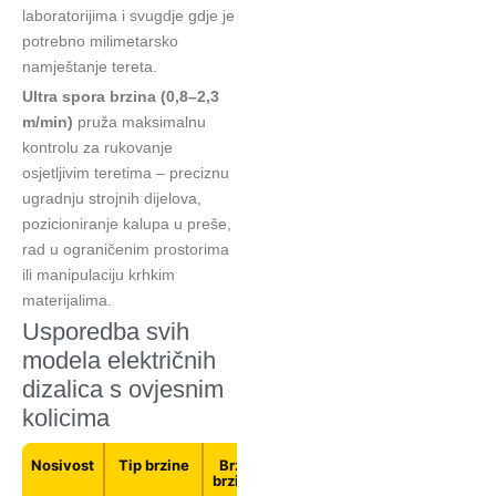
laboratorijima i svugdje gdje je
potrebno milimetarsko
namještanje tereta.
Ultra spora brzina (0,8–2,3
m/min)
pruža maksimalnu
kontrolu za rukovanje
osjetljivim teretima – preciznu
ugradnju strojnih dijelova,
pozicioniranje kalupa u preše,
rad u ograničenim prostorima
ili manipulaciju krhkim
materijalima.
Usporedba svih
modela električnih
dizalica s ovjesnim
kolicima
Nosivost
Tip brzine
Brza
Spora
Snaga
Headroom
brzina
brzina
dizalice