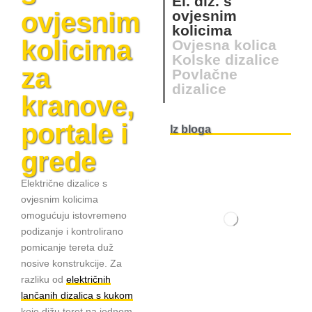
El. diz. s
ovjesnim
ovjesnim
kolicima
kolicima
Ovjesna kolica
Kolske dizalice
za
Povlačne
dizalice
kranove,
portale i
Iz bloga
grede
Električne dizalice s
ovjesnim kolicima
omogućuju istovremeno
podizanje i kontrolirano
pomicanje tereta duž
nosive konstrukcije. Za
razliku od
električnih
lančanih dizalica s kukom
koje dižu teret na jednom