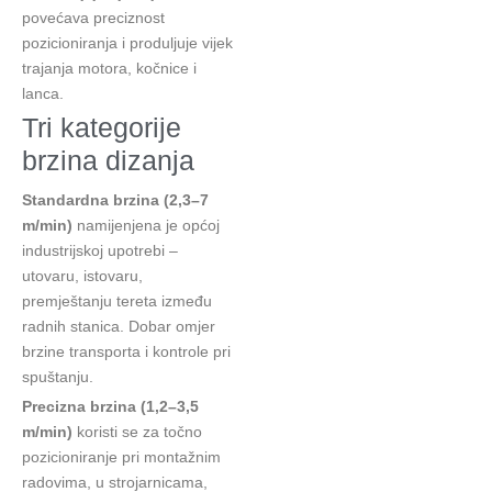
povećava preciznost
pozicioniranja i produljuje vijek
trajanja motora, kočnice i
lanca.
Tri kategorije
brzina dizanja
Standardna brzina (2,3–7
m/min)
namijenjena je općoj
industrijskoj upotrebi –
utovaru, istovaru,
premještanju tereta između
radnih stanica. Dobar omjer
brzine transporta i kontrole pri
spuštanju.
Precizna brzina (1,2–3,5
m/min)
koristi se za točno
pozicioniranje pri montažnim
radovima, u strojarnicama,