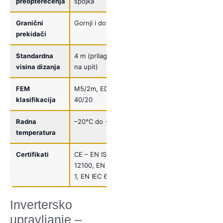
preopterećenja
spojka
Granični
Gornji i donji
prekidači
Standardna
4 m (prilagodljivo
visina dizanja
na upit)
FEM
M5/2m, ED%
klasifikacija
40/20
Radna
–20°C do +40°C
temperatura
Certifikati
CE – EN ISO
12100, EN 60204-
1, EN IEC 61000
Invertersko
upravljanje –