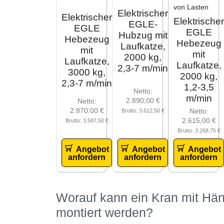
Elektrischer
Elektrischer
Elektrischer
EGLE-
EGLE
EGLE
Hubzug mit
Hebezeug
Hebezeug
Laufkatze,
mit
mit
2000 kg,
Laufkatze,
Laufkatze,
2,3-7 m/min
3000 kg,
2000 kg,
2,3-7 m/min
1,2-3,5
Netto:
m/min
2.890,00
€
Netto:
2.870,00
€
Netto:
Brutto:
3.612,50
€
2.615,00
€
Brutto:
3.587,50
€
Brutto:
3.268,75
€
Angebot
Angebot
Angebot
anfordern
anfordern
anfordern
Worauf kann ein Kran mit Hä
montiert werden?