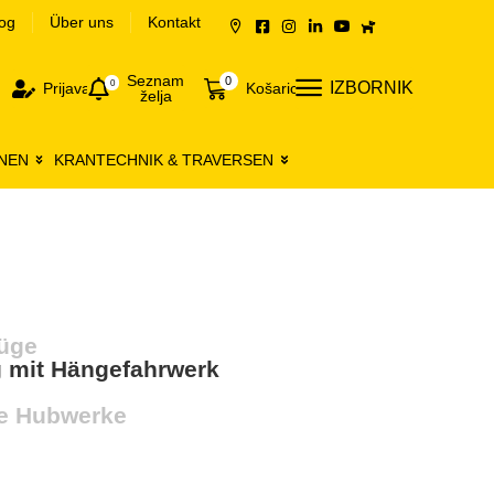
og
Über uns
Kontakt
Seznam
0
0
IZBORNIK
Prijava
Košarica
želja
NEN
KRANTECHNIK & TRAVERSEN
züge
g mit Hängefahrwerk
e Hubwerke