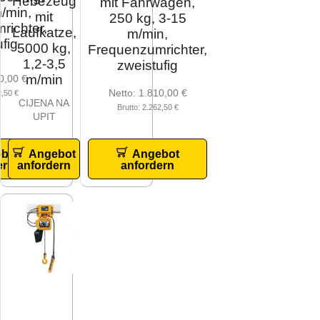
Hebezeug
mit Fahrwagen,
/min,
mit
250 kg, 3-15
richter,
Laufkatze,
m/min,
fig
5000 kg,
Frequenzumrichter,
1,2-3,5
zweistufig
m/min
0,00
€
Netto:
1.810,00
€
2,50
€
CIJENA NA
Brutto:
2.262,50
€
UPIT
bot
Angebot
Angebot
ern
anfordern
anfordern