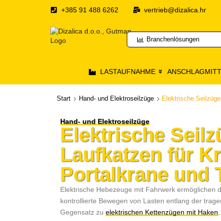
+385 91 488 6262
vertrieb@dizalica.hr
Branchenlösungen
LASTAUFNAHME
ANSCHLAGMITT
Start
Hand- und Elektroseilzüge
Elektrische Seilzüg
Hand- und Elektroseilzüge
Elektrische Seilz
Laufkatzen für K
Portalkrane und 
Elektrische Hebezeuge mit Fahrwerk ermöglichen d
kontrollierte Bewegen von Lasten entlang der trag
Gegensatz zu
elektrischen Kettenzügen mit Haken