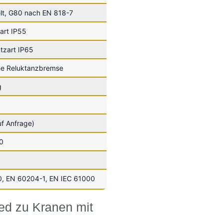
elt, G80 nach EN 818-7
art IP55
tzart IP65
he Reluktanzbremse
g
f Anfrage)
0
0, EN 60204-1, EN IEC 61000
ied zu Kranen mit