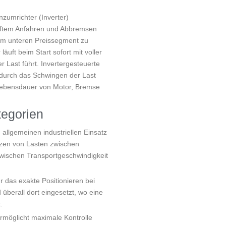
nzumrichter (Inverter)
anftem Anfahren und Abbremsen
 im unteren Preissegment zu
läuft beim Start sofort mit voller
 Last führt. Invertergesteuerte
odurch das Schwingen der Last
e Lebensdauer von Motor, Bremse
tegorien
n allgemeinen industriellen Einsatz
zen von Lasten zwischen
 zwischen Transportgeschwindigkeit
r das exakte Positionieren bei
berall dort eingesetzt, wo eine
.
rmöglicht maximale Kontrolle