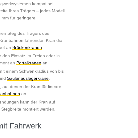
agwerksystemen kompatibel.
eite Ihres Trägers – jedes Modell
0 mm für geringere
ren Steg des Trägers des
 Kranbahnen fahrenden Kran die
bot an
Brückenkranen
.
r den Einsatz im Freien oder in
iment an
Portalkranen
an.
it einem Schwenkradius von bis
und
Säulenauslegerkrane
.
auf denen der Kran für lineare
ranbahnen
an.
endungen kann der Kran auf
d Stegbreite montiert werden.
mit Fahrwerk