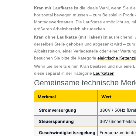
Kran mit Laufkatze
ist die ideale Wahl, wenn Sie di
horizontal bewegen müssen – zum Beispiel in Produk
Montagewerkstätten. Die Laufkatze ermöglicht es, mi
größeren Arbeitsbereich abzudecken.
Kran ohne Laufkatze (mit Haken)
ist ausreichend,
derselben Stelle gehoben und abgesenkt wird – zum B
Arbeitsstation, einer Verladestelle oder einer Wartu
besuchen Sie bitte die Kategorie
elektrische Kettenz
Wenn Sie bereits einen Kran besitzen und nur eine L
diese separat in der Kategorie
Laufkatzen
.
Gemeinsame technische Merk
Merkmal
Wert
Stromversorgung
380V / 50Hz (Dre
Steuerspannung
36V (Sicherheitsa
Geschwindigkeitsregelung
Frequenzumrichte