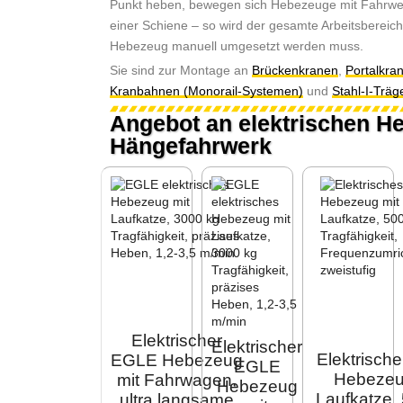
Punkt heben, bewegen sich Hebezeuge mit Fahrwer
einer Schiene – so wird der gesamte Arbeitsbereic
Hebezeug manuell umgesetzt werden muss.
Flašencug oder Ketencug – Welc
Sie sind zur Montage an
Brückenkranen
,
Portalkra
ist das Richtige für Sie?
Kranbahnen (Monorail-Systemen)
und
Stahl-I-Träg
Mehr
Angebot an elektrischen H
Hängefahrwerk
Elektrischer
Elektrischer
Elektrisch
EGLE Hebezeug
EGLE
Hebezeu
mit Fahrwagen,
Hebezeug
Laufkatze,
ultra langsame