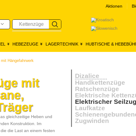
Aktionen
Bl
Aufhängungen
EL
HEBEZEUGE
LAGERTECHNIK
HUBTISCHE & HEBEBÜH
e mit Hängefahrwerk
Dizalice
üge mit
Handkettenzüge
Ratschenzüge
rane,
Elektrische Ketten
Elektrischer Seilzu
Träger
Laufkatze
Schienengebunden
as gleichzeitige Heben und
Zugwinden
enden Konstruktion. Im
, die die Last an einem festen