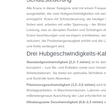
Alle Krane in dieser Kategorie sind mit einem Freque
ausgestattet, der zwei Hubgeschwindigkeiten mit s
ermöglicht. Krane mit Schützsteuerung, die häufiger
finden sind, arbeiten mit voller Spannung – der Motor 
Leistung, was zu abrupten Rucken und Schwingen der
Krane beschleunigen und verzögern schrittweise, w
reduziert, die Positioniergenauigkeit erhöht und di
und Kette verlängert wird.
Drei Hubgeschwindigkeits-Ka
Standardgeschwindigkeit (2,3–7 m/min)
ist für de
konzipiert – zum Be- und Entladen sowie zum Umset
Arbeitsstationen. Sie bietet ein optimales Verhältnis
und Kontrolle beim Absenken.
Präzisionsgeschwindigkeit (1,2–3,5 m/min)
wird fü
Montagearbeiten, in Maschinenräumen, Laboren und ü
millimetergenaue Ausrichtung der Last erforderlich ist
Ultralangsame Geschwindigkeit (0,8–2,3 m/min)
e