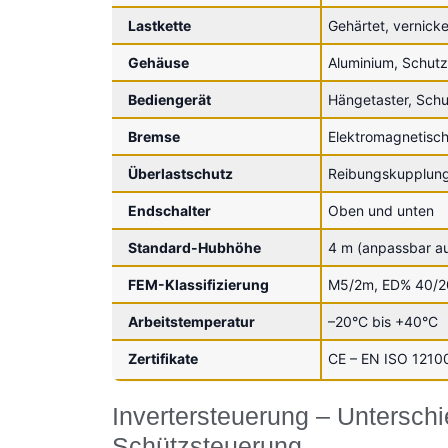
Lastkette
Gehärtet, vernick
Gehäuse
Aluminium, Schutz
Bediengerät
Hängetaster, Schu
Bremse
Elektromagnetisc
Überlastschutz
Reibungskupplun
Endschalter
Oben und unten
Standard-Hubhöhe
4 m (anpassbar au
FEM-Klassifizierung
M5/2m, ED% 40/2
Arbeitstemperatur
–20°C bis +40°C
Zertifikate
CE – EN ISO 1210
Invertersteuerung – Untersch
Schützsteuerung