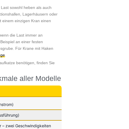
e Last sowohl heben als auch
tionshallen, Lagerhäusern oder
t einem einzigen Kran einen
 wenn die Last immer an
eispiel an einer festen
ngsgrube. Für Krane mit Haken
üge
.
aufkatze benötigen, finden Sie
male aller Modelle
hstrom)
usführung)
r – zwei Geschwindigkeiten