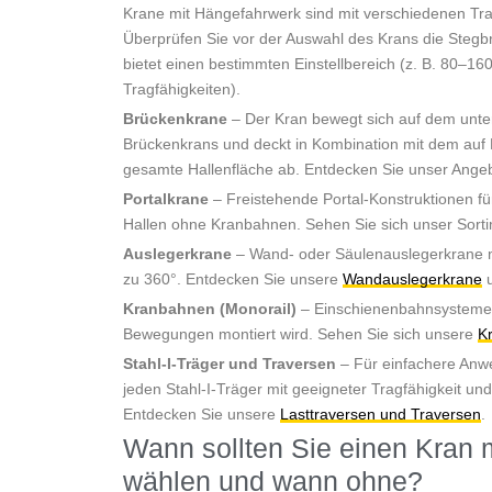
Krane mit Hängefahrwerk sind mit verschiedenen Tr
Überprüfen Sie vor der Auswahl des Krans die Stegbr
bietet einen bestimmten Einstellbereich (z. B. 80–16
Tragfähigkeiten).
Brückenkrane
– Der Kran bewegt sich auf dem unte
Brückenkrans und deckt in Kombination mit dem auf
gesamte Hallenfläche ab. Entdecken Sie unser Ange
Portalkrane
– Freistehende Portal-Konstruktionen fü
Hallen ohne Kranbahnen. Sehen Sie sich unser Sort
Auslegerkrane
– Wand- oder Säulenauslegerkrane m
zu 360°. Entdecken Sie unsere
Wandauslegerkrane
Kranbahnen (Monorail)
– Einschienenbahnsysteme, 
Bewegungen montiert wird. Sehen Sie sich unsere
K
Stahl-I-Träger und Traversen
– Für einfachere Anw
jeden Stahl-I-Träger mit geeigneter Tragfähigkeit un
Entdecken Sie unsere
Lasttraversen und Traversen
.
Wann sollten Sie einen Kran 
wählen und wann ohne?