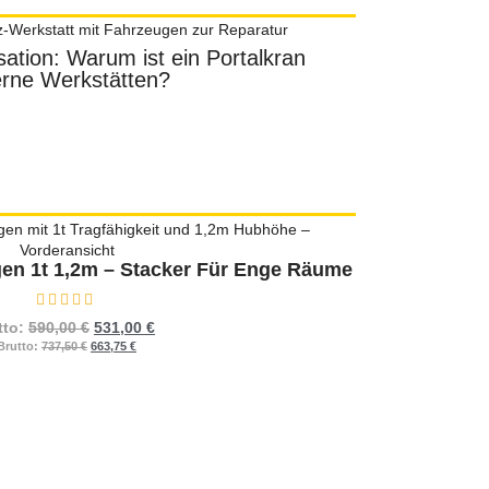
ation: Warum ist ein Portalkran
Wie Sie den
erne Werkstätten?
Anforderung
Mehr
n 1t 1,2m – Stacker Für Enge Räume
Bewertet mit
0
von 5
tto:
590,00
€
531,00
€
Brutto:
737,50
€
663,75
€