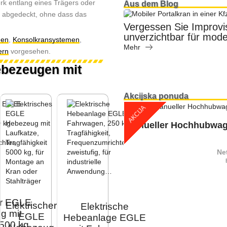
k entlang eines Trägers oder
Aus dem Blog
h abgedeckt, ohne dass das
Vergessen Sie Improvis
hes manuelle Hebezeug
unverzichtbar für mod
nen
,
Konsolkransystemen
,
Mehr
ern
vorgesehen.
ebezeugen mit
Akcijska ponuda
AKCIJA
Manueller Hochhubwage
Ne
er EGLE
Elektrischer
Elektrische
g mit
EGLE
Hebeanlage EGLE
 500 kg,