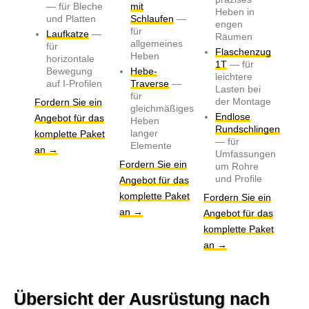
— für Bleche
mit
Heben in
und Platten
Schlaufen
—
engen
für
Laufkatze
—
Räumen
allgemeines
für
Flaschenzug
Heben
horizontale
1T
— für
Bewegung
Hebe-
leichtere
auf I-Profilen
Traverse
—
Lasten bei
für
der Montage
Fordern Sie ein
gleichmäßiges
Endlose
Angebot für das
Heben
Rundschlingen
langer
komplette Paket
— für
Elemente
an →
Umfassungen
Fordern Sie ein
um Rohre
und Profile
Angebot für das
komplette Paket
Fordern Sie ein
an →
Angebot für das
komplette Paket
an →
Übersicht der Ausrüstung nach