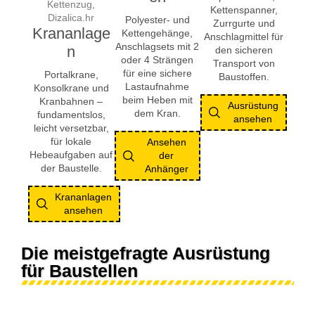
Kettenspanner,
Polyester- und
Zurrgurte und
Krananlage
Kettengehänge,
Anschlagmittel für
Anschlagsets mit 2
n
den sicheren
oder 4 Strängen
Transport von
für eine sichere
Portalkrane,
Baustoffen.
Lastaufnahme
Konsolkrane und
beim Heben mit
Kranbahnen –
Ausrüstung
dem Kran.
fundamentslos,
ansehen
leicht versetzbar,
für lokale
Ansehen
Hebeaufgaben auf
der
der Baustelle.
Anhänger
Krananlagen
ansehen
Die meistgefragte Ausrüstung
für Baustellen