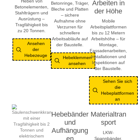
Heben von
Arbeiten in
Betonringe, Träger,
Betonelementen,
Bleche und Platten
der Höhe
Stahlträgern und
– sichere
Ausrüstung –
Aufnahme ohne
Mobile
Tragfähigkeit bis
Verzurren für
Arbeitsplattformen
zu 20 Tonnen.
schnellere
bis zu 12 Metern
Arbeitsabläufe auf
Arbeitshöhe – für
Ansehen
der Baustelle.
Montage,
der
Fassadenarbeiten,
Hebezeuge
Installationen und
Hebeklemmen
Inspektionen auf
ansehen
der Baustelle.
Sehen Sie sich
die
Hebeplattformen
an
Hebebänder
Materialtran
und
sport
Aufhängung
LKW-
en
Spannbänder,