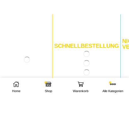
NI
SCHNELLBESTELLUNG
V
Home
Shop
Warenkorb
Alle Kategorien
INFORMATIONEN
Über uns
Kontakt
Zahlung und Lieferung