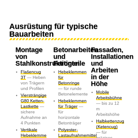
Ausrüstung für typische
Bauarbeiten
Montage
Betonarbeiten
Fassaden,
von
und
Installationen
Stahlkonstruktionen
Fertigteile
und
Arbeiten
Flašencug
Hebeklemmen
in der
3T
— Heben
für
Höhe
von Trägern
Betonringe
und Profilen
— für runde
Mobile
Betonelemente
Viersträngige
Arbeitsbühne
G80 Ketten-
Hebeklemmen
— bis zu 12
Lastkette
—
für Träger
—
m
sichere
für
Arbeitshöhe
Aufnahme an
horizontale
Halbkettenzug
4 Punkten
Betonträger
(Ketencug)
Vertikale
Polyester-
— für
Hebeklemme
Lastaufnahmemittel
präzises