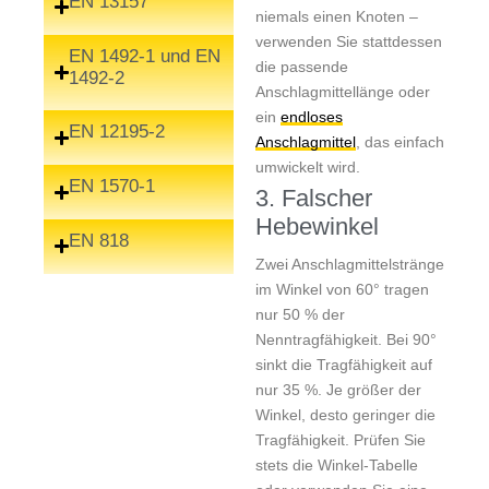
EN 13157
niemals einen Knoten –
verwenden Sie stattdessen
EN 1492-1 und EN
die passende
1492-2
Anschlagmittellänge oder
ein
endloses
EN 12195-2
Anschlagmittel
, das einfach
umwickelt wird.
EN 1570-1
3. Falscher
Hebewinkel
EN 818
Zwei Anschlagmittelstränge
im Winkel von 60° tragen
nur 50 % der
Nenntragfähigkeit. Bei 90°
sinkt die Tragfähigkeit auf
nur 35 %. Je größer der
Winkel, desto geringer die
Tragfähigkeit. Prüfen Sie
stets die Winkel-Tabelle