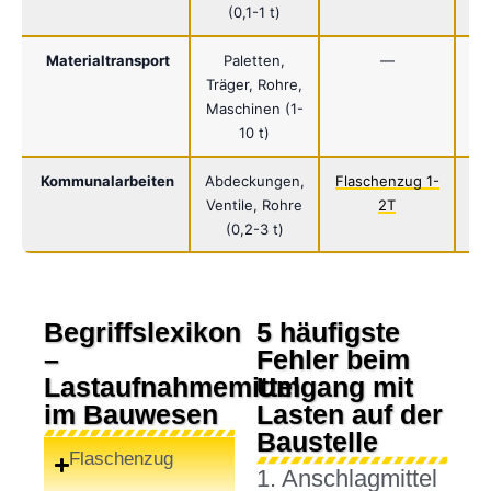
(0,1-1 t)
Materialtransport
Paletten,
—
La
Träger, Rohre,
Maschinen (1-
10 t)
Kommunalarbeiten
Abdeckungen,
Flaschenzug 1-
Ventile, Rohre
2T
(0,2-3 t)
Begriffslexikon
5 häufigste
–
Fehler beim
Lastaufnahmemittel
Umgang mit
im Bauwesen
Lasten auf der
Baustelle
Flaschenzug
1. Anschlagmittel