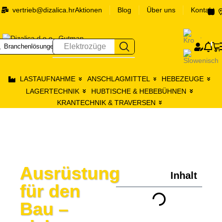
vertrieb@dizalica.hr
Aktionen
Blog
Über uns
Kontakt
0
Elektrozüge
Branchenlösungen
Prij
LASTAUFNAHME
ANSCHLAGMITTEL
HEBEZEUGE
LAGERTECHNIK
HUBTISCHE & HEBEBÜHNEN
KRANTECHNIK & TRAVERSEN
Ausrüstung
Inhalt
für den
Bau –