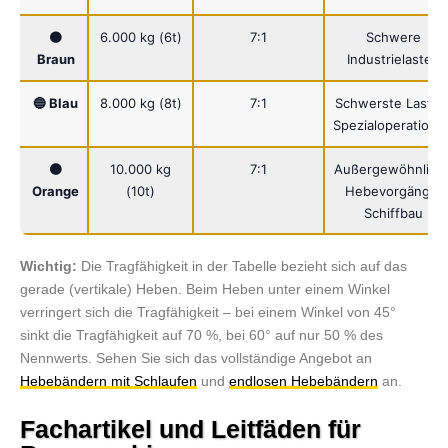
🟤
6.000 kg (6t)
7:1
Schwere
Braun
Industrielasten
🔵 Blau
8.000 kg (8t)
7:1
Schwerste Lasten
Spezialoperatione
🟠
10.000 kg
7:1
Außergewöhnlich
Orange
(10t)
Hebevorgänge,
Schiffbau
Wichtig:
Die Tragfähigkeit in der Tabelle bezieht sich auf das
gerade (vertikale) Heben. Beim Heben unter einem Winkel
verringert sich die Tragfähigkeit – bei einem Winkel von 45°
sinkt die Tragfähigkeit auf 70 %, bei 60° auf nur 50 % des
Nennwerts. Sehen Sie sich das vollständige Angebot an
Hebebändern mit Schlaufen
und
endlosen Hebebändern
an.
Fachartikel und Leitfäden für