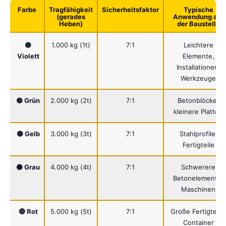
Farbe
Tragfähigkeit
Sicherheitsfaktor
Typische
(gerades
Anwendung auf
Heben)
der Baustelle
🟣
1.000 kg (1t)
7:1
Leichtere
Violett
Elemente,
Installationen,
Werkzeuge
🟢 Grün
2.000 kg (2t)
7:1
Betonblöcke,
kleinere Platten
🟡 Gelb
3.000 kg (3t)
7:1
Stahlprofile,
Fertigteile
⚫ Grau
4.000 kg (4t)
7:1
Schwerere
Betonelemente,
Maschinen
🔴 Rot
5.000 kg (5t)
7:1
Große Fertigteile,
Container