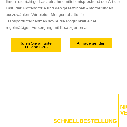
Ihnen, die richtige Lastaufnahmemittel entsprechend der Art der
Last, der Flottengröße und den gesetzlichen Anforderungen
auszuwählen. Wir bieten Mengenrabatte für
Transportunternehmen sowie die Möglichkeit einer
regelmäßigen Versorgung mit Ersatzgurten an.
Rufen Sie an unter
Anfrage senden
091 488 6262
NI
V
SCHNELLBESTELLUNG