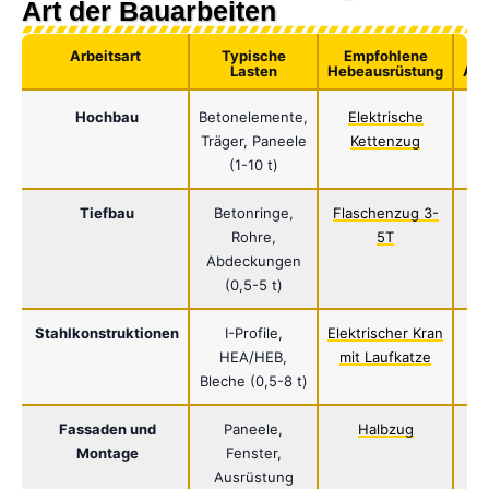
Art der Bauarbeiten
Arbeitsart
Typische
Empfohlene
Lasten
Hebeausrüstung
Auf
Hochbau
Betonelemente,
Elektrische
Träger, Paneele
Kettenzug
(1-10 t)
Tiefbau
Betonringe,
Flaschenzug 3-
H
Rohre,
5T
Abdeckungen
(0,5-5 t)
Stahlkonstruktionen
I-Profile,
Elektrischer Kran
HEA/HEB,
mit Laufkatze
Bleche (0,5-8 t)
Fassaden und
Paneele,
Halbzug
Montage
Fenster,
Ausrüstung