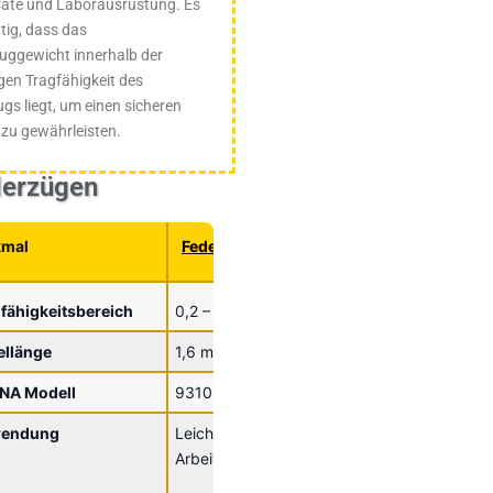
räte und Laborausrüstung. Es
htig, dass das
uggewicht innerhalb der
gen Tragfähigkeit des
gs liegt, um einen sicheren
 zu gewährleisten.
derzügen
kmal
Federzug 0,2-3 kg (1,6 m)
Federzug
(2,5 m)
fähigkeitsbereich
0,2 – 3 kg
2 – 14 kg
ellänge
1,6 m
2,5 m
NA Modell
9310-9313
9336-93
endung
Leichte Werkzeuge, präzise
Schwere 
Arbeiten, Elektronik, Löten
Schweißen
Schleifma