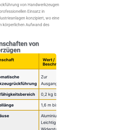
ückführung von Handwerkzeugen
professionellen Einsatz in
ustrieanlagen konzipiert, wo eine
m körperlichen Aufwand des
nschaften von
erzügen
nschaft
Wert /
Beschreibung
omatische
Zur
kzeugrückführung
Ausgangsposition
fähigkeitsbereich
0,2 kg bis 14 kg
ellänge
1,6 m bis 2,5 m
äuse
Aluminium für
Leichtigkeit und
Widerstandsfähigkeit