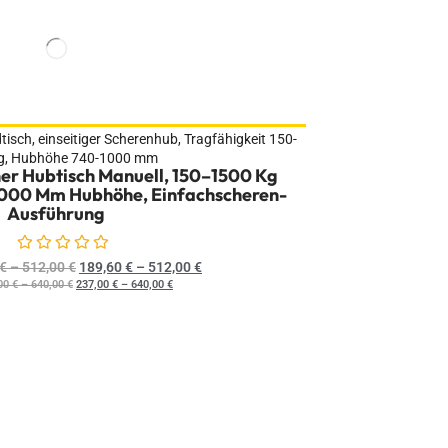
er Hubtisch Manuell, 150–1500 Kg
1000 Mm Hubhöhe, Einfachscheren-
Ausführung
Bewertet mit
0
von 5
€
–
512,00
€
189,60
€
–
512,00
€
00
€
–
640,00
€
237,00
€
–
640,00
€