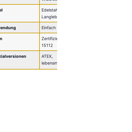
el
Edelstahl für
Langlebigkeit
endung
Einfach und intuitiv
m
Zertifiziert nach DIN
15112
ialversionen
ATEX,
lebensmittelgeeignet