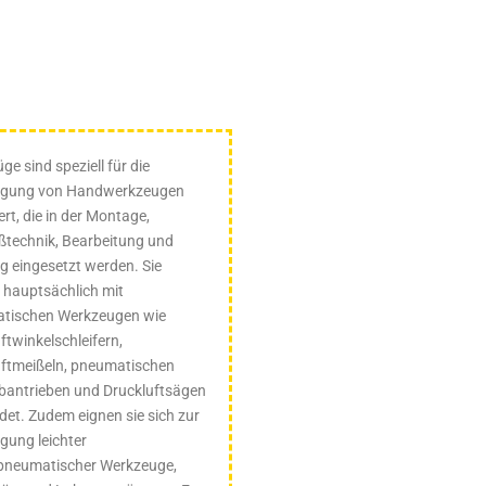
ge sind speziell für die
gung von Handwerkzeugen
ert, die in der Montage,
ßtechnik, Bearbeitung und
 eingesetzt werden. Sie
 hauptsächlich mit
tischen Werkzeugen wie
ftwinkelschleifern,
uftmeißeln, pneumatischen
bantrieben und Druckluftsägen
et. Zudem eignen sie sich zur
gung leichter
opneumatischer Werkzeuge,