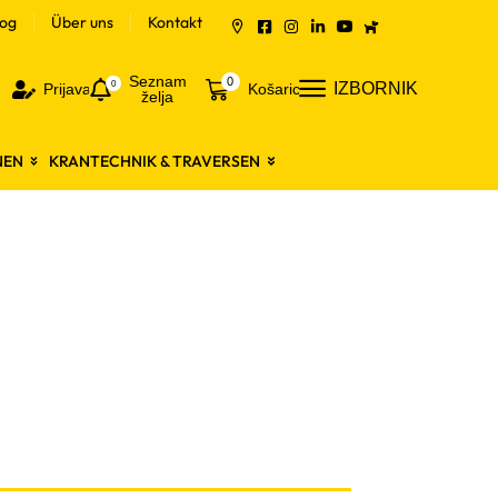
log
Über uns
Kontakt
Seznam
0
0
IZBORNIK
Prijava
Košarica
želja
NEN
KRANTECHNIK & TRAVERSEN