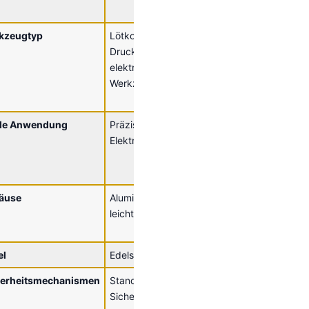
Druckluft
kzeugtyp
Lötkolben, Prüfgeräte, kleine
Druckluft-
Druckluftwerkzeuge,
Schleifma
elektropneumatische
Hämmer, 
Werkzeuge bis 3 kg
große Boh
Spezialwe
ale Anwendung
Präzisionsmontagearbeitsplatz,
Montagelin
Elektronikwerkstatt, Labor
Industrie-
Service, 
Produktio
äuse
Aluminium – kompakt und
Aluminium 
leicht
und robus
Konstrukti
el
Edelstahl, 4-6 mm
Edelstahl
herheitsmechanismen
Standard-
Erweiterte
Sicherheitsvorrichtung
Sicherheit