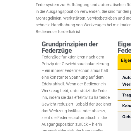
Federsystem zur Aufhängung und automatischen R
in die Ausgangsposition verwenden. Sie sind für den 
Montagelinien, Werkstätten, Servicebetrieben und Ind
schnelle Handhabung von Werkzeugen bei minimale
Bedieners erforderlich ist.
Grundprinzipien der
Eige
Federzüge
Fed
Federzüge funktionieren nach dem
Eige
Prinzip der Gewichtsausbalancierung
– ein innerer Federmechanismus hält
eine konstante Spannung auf dem
Aut
Edelstahlseil. Wenn der Bediener ein
Wer
Werkzeug hebt, unterstützt die Feder
Trag
ihn, indem sie das effektiv zu haltende
Gewicht reduziert. Sobald der Bediener
Kab
das Werkzeug loslässt oder absetzt,
Geh
zieht die Feder es automatisch in die
Ausgangsposition zurück – hierin
unterscheidet sich der hergestellte