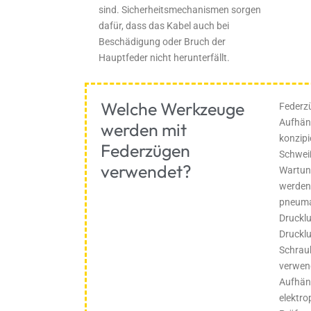
sind. Sicherheitsmechanismen sorgen
dafür, dass das Kabel auch bei
Beschädigung oder Bruch der
Hauptfeder nicht herunterfällt.
Welche Werkzeuge
Federzü
Aufhän
werden mit
konzipi
Federzügen
Schwei
verwendet?
Wartung
werden
pneuma
Drucklu
Druckl
Schrau
verwend
Aufhän
elektr