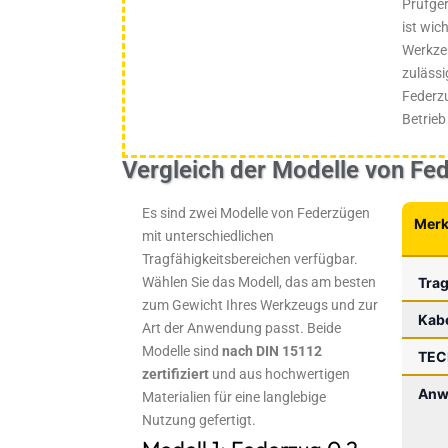
Prüfge
ist wic
Werkze
zulässi
Federzu
Betrieb
Vergleich der Modelle von Fe
Es sind zwei Modelle von Federzügen
Mer
mit unterschiedlichen
Tragfähigkeitsbereichen verfügbar.
Wählen Sie das Modell, das am besten
Trag
zum Gewicht Ihres Werkzeugs und zur
Kab
Art der Anwendung passt. Beide
Modelle sind
nach DIN 15112
TEC
zertifiziert
und aus hochwertigen
Anw
Materialien für eine langlebige
Nutzung gefertigt.