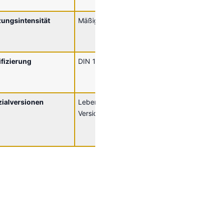
+ Fallschu
ungsintensität
Mäßige bis häufige Nutzung
Intensive 
Nutzung,
Produktion
ifizierung
DIN 15112, GS-Zeichen
DIN 15112
Zeichen, 
Versionen
ialversionen
Lebensmittelgeeignete
ATEX,
Versionen verfügbar
Lebensmit
ESD-Versi
verfügbar