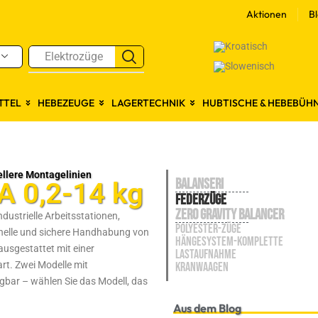
Aktionen
B
Elektrozüge
TTEL
HEBEZEUGE
LAGERTECHNIK
HUBTISCHE & HEBEBÜH
llere Montagelinien
BALANSERI
A 0,2-14 kg
Federzüge
ZERO GRAVITY BALANCER
ustrielle Arbeitsstationen,
POLYESTER-ZÜGE
hnelle und sichere Handhabung von
HÄNGESYSTEM-KOMPLETTE
ausgestattet mit einer
LASTAUFNAHME
rt. Zwei Modelle mit
KRANWAAGEN
ügbar – wählen Sie das Modell, das
Aus dem Blog