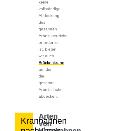
keine
vollständige
Abdeckung
des
gesamten
Arbeitsbereichs
erforderlich
ist, bieten
wir auch
Brückenkrane
an, die
die
gesamte
Arbeitsfläche
abdecken.
Arten
Kranbahnen
von
nach Ihren
Kranbahnen