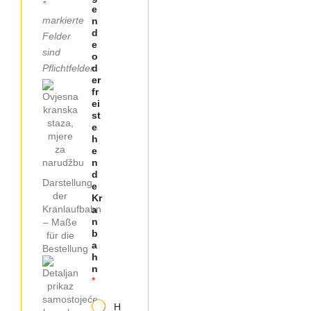
*
e
markierte
n
d
Felder
e
sind
o
Pflichtfelder.
d
er
fr
ei
st
e
h
e
n
d
Darstellung
e
der
Kr
Kranlaufbahn
a
n
– Maße
b
für die
a
Bestellung
h
n
*
H