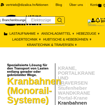
vertrieb@dizalica.hr
Aktionen
Blog
Über uns
Kontakt
0
Elektrozüge
Branchenlösungen
Prija
LASTAUFNAHME
ANSCHLAGMITTEL
HEBEZEUGE
LAGERTECHNIK
HUBTISCHE & HEBEBÜHNEN
KRANTECHNIK & TRAVERSEN
Spezialisierte Lösung für
KRANE,
den Transport von Lasten
entlang gerader oder
PORTALKRANE
gekrümmter Wege.
UND
Kranbahnen
TRAVERSEN
(Monorail-
Stufenheber
WANDKRANE
Systeme)
Portal-Krane
Kranbahnen