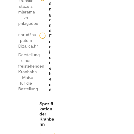
ä
n
g
e
n
d
F
r
e
i
Darstellung
s
einer
t
freistehenden
e
Kranbahn
h
– Maße
e
für die
n
Bestellung
d
Spezifi
kation
der
Kranba
hn