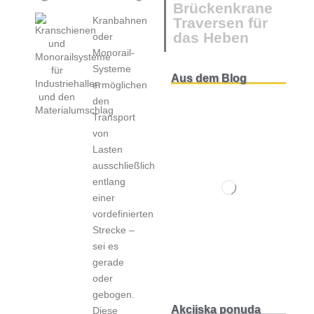
Brückenkrane
Kranbahnen
Traversen für
das Heben
oder
Monorail-
Systeme
Aus dem Blog
ermöglichen
den
Transport
von
Lasten
ausschließlich
entlang
einer
vordefinierten
Strecke –
sei es
gerade
oder
gebogen.
Akcijska ponuda
Diese