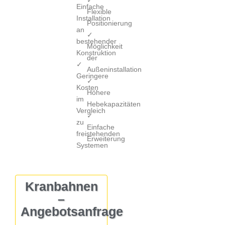
✓
Einfache
Flexible
Installation
Positionierung
an
✓
bestehender
Möglichkeit
Konstruktion
der
✓
Außeninstallation
Geringere
✓
Kosten
Höhere
im
Hebekapazitäten
Vergleich
✓
zu
Einfache
freistehenden
Erweiterung
Systemen
Kranbahnen
–
Angebotsanfrage