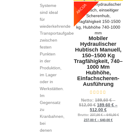
AKCIJA
Systeme
sind ideal
für
wiederkehrende
Transportaufgaben
Mobiler
zwischen
Hydraulischer
festen
Hubtisch Manuell,
Punkten
150–1500 Kg
Tragfähigkeit, 740–
in der
1000 Mm
Produktion,
Hubhöhe,
im Lager
Einfachscheren-
oder in
Ausführung
Werkstätten.
Im
Bewertet mit
0
von 5
Netto:
189,60
€
–
Gegensatz
512,00
€
189,60
€
–
zu
512,00
€
Brutto:
237,00
€
–
640,00
€
Kranbahnen,
237,00
€
–
640,00
€
bei
denen