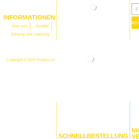
INFORMATIONEN
AN
Über uns
Kontakt
Zahlung und Lieferung
Copyright © 2025
Dizalica.hr
NI
SCHNELLBESTELLUNG
V