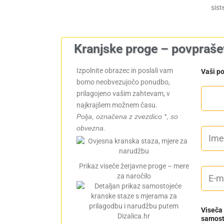
sist
Kranjske proge – povpraše
Izpolnite obrazec in poslali vam
Vaši p
bomo neobvezujočo ponudbo,
prilagojeno vašim zahtevam, v
najkrajšem možnem času.
Polja, označena z zvezdico *, so
obvezna.
I
m
e
i
n
Prikaz viseče žerjavne proge – mere
E
p
za naročilo
m
r
a
i
i
i
l
m
Viseča 
*
e
samost
k