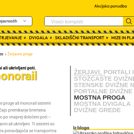
Akcijska ponudba
Viseči kompleti
ejavnostih
ITRJEVANJE
DVIGALA
SKLADIŠČNI TRANSPORT
MIZE IN P
ze
Žerjavne proge
ali ukrivljeni poti.
ŽERJAVI, PORTALI 
onorail
STOŽČASTE DVIŽN
STENSKE DVIŽNE 
PORTALNE DVIŽNE
MOSTNA PROGA
MOSTNA DVIGALA
e proge ali monorail sistemi
DVIŽNE GREDE
ajo premikanje bremena
no po vnaprej določeni poti –
avni ali ukrivljeni. Ti sistemi so
Iz bloga
 za ponavljajoča se transportna