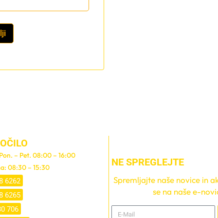
ji
OČILO
 Pon. – Pet. 08:00 – 16:00
NE SPREGLEJTE
a: 08:30 – 15:30
Spremljajte naše novice in akc
8 6262
se na naše e-novi
8 6265
30 706