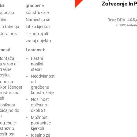
Zatezanje In P
lci.
gradbene
gočajo
konstrukcije.
olno
Namestijo se
Brez DDV:
105,
Z DDV:
131,7
bo talnega
lahko kjerkoli
tora brez
– znotraj ali
zunaj objekta.
nosti:
Lastnosti:
ontaža
Lastni
a strop ali
nosilni
trešne
stebri
osilce
Neodvisnost
opolna
od
zkoriščenost
gradbene
rostora na
konstrukcije
leh
Nosilnost
osilnost
običajno
bičajno do
okoli 5 t
 t
Možnost
otrebuje
postavitve
strezno
kjerkoli
osilnost
Idealno za