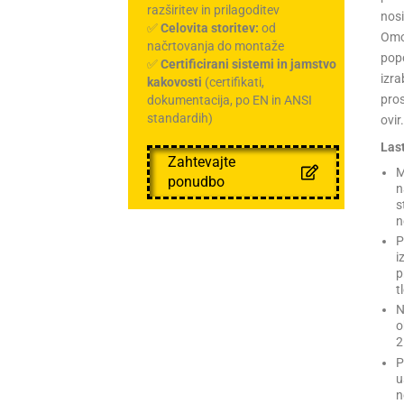
razširitev in prilagoditev
nosi
✅
Celovita storitev:
od
Omo
načrtovanja do montaže
pop
✅
Certificirani sistemi in jamstvo
izra
kakovosti
(certifikati,
pros
dokumentacija, po EN in ANSI
standardih)
ovir.
Last
Zahtevajte
M
ponudbo
n
s
n
P
i
p
t
N
o
2
P
u
n