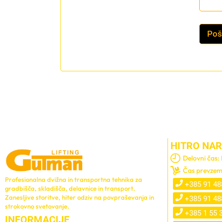
e
e
n
č
a
o
ž
Pošl
e
r
j
a
v
n
o
p
r
o
g
o
HITRO NAR
Delovni čas:
Čas prevzem
Profesionalna dvižna in transportna tehnika za
+385 91 48
gradbišča, skladišča, delavnice in transport.
Zanesljive storitve, hiter odziv na povpraševanja in
+385 91 48
strokovno svetovanje.
+385 1 55 
INFORMACIJE