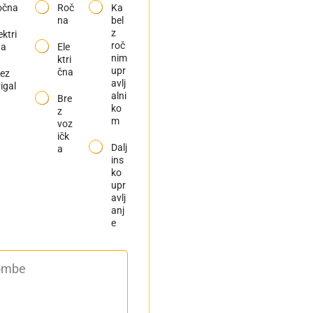
[
očna
r
Roč
l
Ka
i
d
m
o
ž
na
bel
c
v
m
p
i
z
ektri
o
i
]
a
n
roč
H
Ele
g
na
S
a
nim
[
a
ktri
[
L
m
H
upr
čna
ez
m
r
m
r
avlj
igal
m
[
]
[
alni
Bre
]
m
m
ko
z
m
m
m
voz
]
]
ičk
Dalj
a
ins
ko
upr
avlj
anj
e