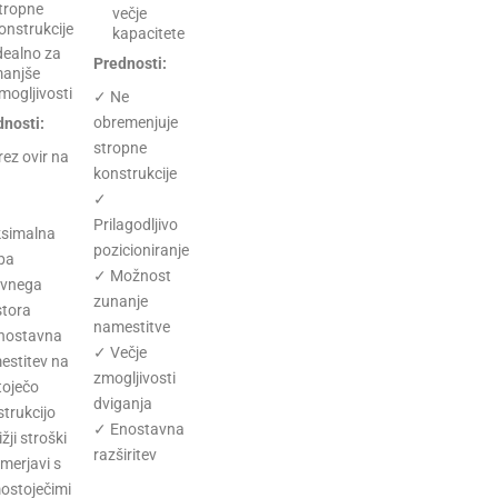
tropne
večje
onstrukcije
kapacitete
dealno za
Prednosti:
anjše
mogljivosti
✓ Ne
obremenjuje
dnosti:
stropne
ez ovir na
konstrukcije
✓
Prilagodljivo
simalna
pozicioniranje
ba
✓ Možnost
ovnega
zunanje
stora
namestitve
nostavna
✓ Večje
estitev na
zmogljivosti
toječo
dviganja
trukcijo
✓ Enostavna
žji stroški
razširitev
imerjavi s
ostoječimi