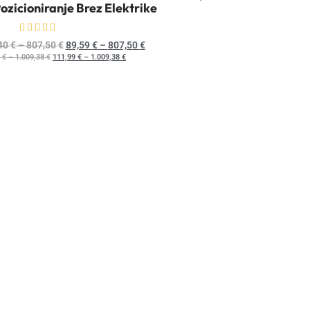
ozicioniranje Brez Elektrike
Ocenjeno
0
od 5
40
€
–
807,50
€
89,59
€
–
807,50
€
5
€
–
1.009,38
€
111,99
€
–
1.009,38
€