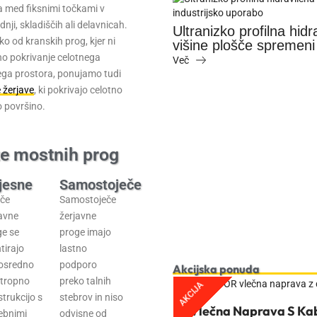
a med fiksnimi točkami v
dnji, skladiščih ali delavnicah.
vigalna miza – ko 25 mm
iko od kranskih prog, kjer ni
elovni proces
o pokrivanje celotnega
ega prostora, ponujamo tudi
 žerjave
, ki pokrivajo celotno
 površino.
te mostnih prog
jesne
Samostoječe
Preverjena tehnologija
eče
Samostoječe
ročni paletniki
avne
žerjavne
Več
ge se
proge imajo
tirajo
lastno
osredno
podporo
Akcijska ponuda
stropno
preko talnih
AKCIJA
trukcijo s
stebrov in niso
Vlečna Naprava S Kab
ebnimi
odvisne od