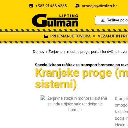
+385 91 488 6265
prodaja@dizalica.hr
Rešitve po d
PRIJEMANJE TOVORA
VEZANJE IN PR
Domov
Žerjavne in mostne proge, portali ter dvižne traver
Specializirana rešitev za transport bremena po ravni 
Kranjske proge (m
sistemi)
Kranjsk
omogoč
izključ
bodisi r
idealni