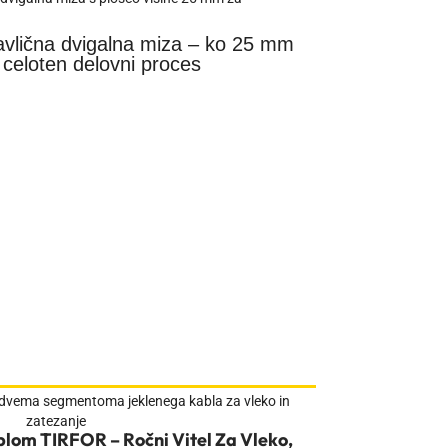
Trakovi za d
 za ravnanje s paletami: Gutman
priveznice
Več
lom TIRFOR – Ročni Vitel Za Vleko,