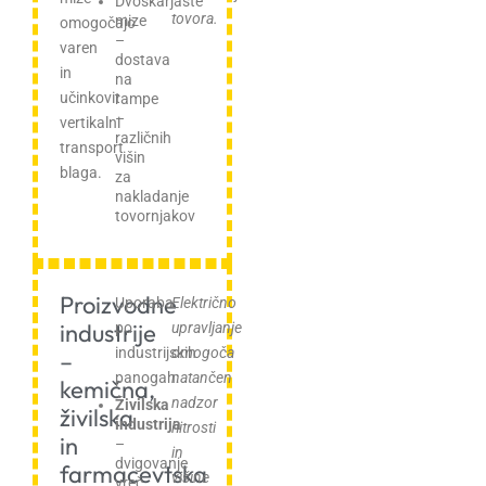
Dvoškarjaste
tovora.
mize
omogočajo
–
varen
dostava
in
na
učinkovit
rampe
–
vertikalni
različnih
transport
višin
blaga.
za
nakladanje
tovornjakov
Proizvodne
Uporaba
Električno
industrije
po
upravljanje
industrijskih
omogoča
–
panogah:
natančen
kemična,
nadzor
Živilska
živilska
industrija
hitrosti
in
–
in
dvigovanje
farmacevtska
višine
vreč