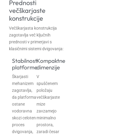
Prednosti
večškarjaste
konstrukcije
Večškarjasta konstrukcija
zagotavlja več ključnih
prednosti v primerjavi s
klasičnimi sistemi dvigovanja:
Stabilnost
Kompaktne
platforme
dimenzije
Škarjasti
V
mehanizem
spuščenem
zagotavlja,
položaju
da platforma
večškarjaste
ostane
mize
vodoravna
zavzamejo
skozi celoten
minimalno
proces
prostora,
dvigovanja,
zaradi česar