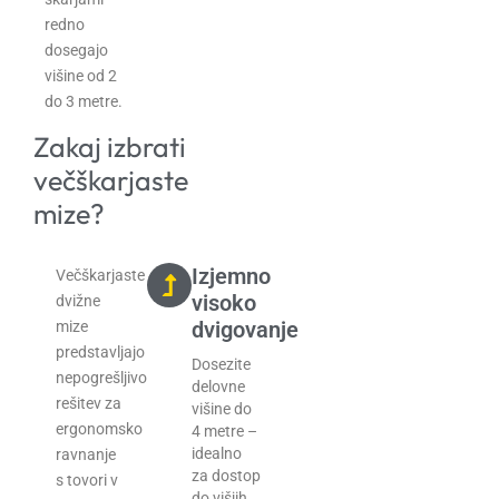
redno
dosegajo
višine od 2
do 3 metre.
Zakaj izbrati
večškarjaste
mize?
Izjemno
Večškarjaste
visoko
dvižne
dvigovanje
mize
predstavljajo
Dosezite
nepogrešljivo
delovne
rešitev za
višine do
ergonomsko
4 metre –
idealno
ravnanje
za dostop
s tovori v
do višjih