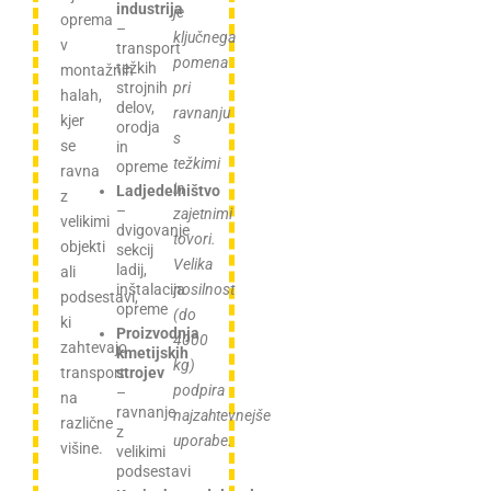
industrija
je
oprema
–
ključnega
v
transport
pomena
težkih
montažnih
strojnih
pri
halah,
delov,
ravnanju
kjer
orodja
s
se
in
težkimi
opreme
ravna
in
Ladjedelništvo
z
–
zajetnimi
velikimi
dvigovanje
tovori.
objekti
sekcij
Velika
ladij,
ali
inštalacija
nosilnost
podsestavi,
opreme
(do
ki
Proizvodnja
4000
zahtevajo
kmetijskih
kg)
strojev
transport
podpira
–
na
ravnanje
najzahtevnejše
različne
z
uporabe.
višine.
velikimi
podsestavi