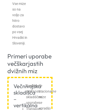
Vse mize
so na
voljo za
hitro
dostavo
po vsej
Hrvaški in
Sloveniji.
Primeri uporabe
večškarjastih
dvižnih miz
Večnivojska
Različne
Te
skladišča
možnosti
stacionarne
skladiščne
mize
–
uporabe:
se
vertikalna
vgradijo
Transport