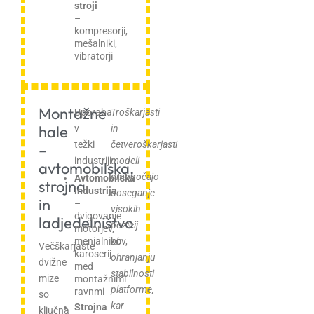
stroji
–
kompresorji,
mešalniki,
vibratorji
Montažne
Uporaba
Troškarjasti
hale
v
in
težki
četveroškarjasti
–
industriji:
modeli
avtomobilska,
omogočajo
Avtomobilska
strojna
industrija
doseganje
in
–
visokih
dvigovanje
ladjedelništvo
pozicij
motorjev,
menjalnikov,
ob
Večškarjaste
karoserij
ohranjanju
dvižne
med
stabilnosti
mize
montažnimi
platforme,
ravnmi
so
kar
Strojna
ključna