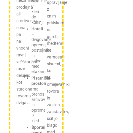
mezaninu,
hladilnic
upravljanje
v
prodajna
z
kleti
ali
enim
do
storitvena
kuhinj
pritiskom
cona
Hoteli
na
–
pa
gumb,
dvigovanje
na
medtem
opreme,
vhodni
posteljnine
ko
ravni,
in
varnostni
zalog
večškarjaste
sistemi,
med
mize
kot
etažami
delujejo
so
Pisarniški
kot
prostori
omejevalniki
–
stacionarna
tovora
prenos
tovorna
in
arhivov
dvigala.
in
zasilna
opreme
zaustavitev,
iz
ščitijo
kleti
blago
Športni
med
centri