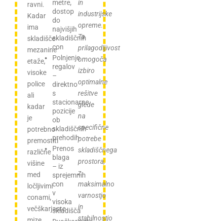
metre,
in
ravni.
dostop
industrijske
Kadar
do
opreme.
ima
najvišjih
Ta
skladiščnih
skladišče
con
prilagodljivost
mezanine
Polnjenje
omogoča
etaže,
regalov
izbiro
visoke
–
optimalne
police
direktno
s
rešitve
ali
stacionarne
glede
kadar
pozicije
na
je
ob
specifične
skladiščnih
potrebno
prehodih
potrebe
premostiti
Prenos
skladiščnega
različne
blaga
prostora,
višine
– iz
z
med
sprejemnih
con
maksimalno
ločljivimi
v
varnostjo
conami,
visoka
in
večškarjaste
skladišča
stabilnostjo
mize