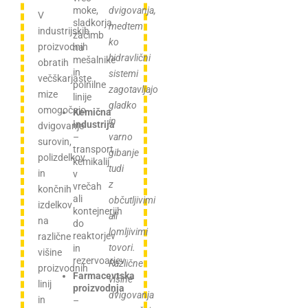
moke,
dvigovanja,
V
sladkorja,
medtem
industrijskih
začimb
ko
proizvodnih
na
hidravlični
mešalnike
obratih
in
sistemi
večškarjaste
polnilne
zagotavljajo
mize
linije
gladko
omogočajo
Kemična
in
industrija
dvigovanje
–
varno
surovin,
transport
gibanje
polizdelkov
kemikalij
tudi
in
v
z
vrečah
končnih
ali
občutljivimi
izdelkov
kontejnerjih
ali
na
do
lomljivimi
reaktorjev
različne
tovori.
in
višine
rezervoarjev
Različne
proizvodnih
Farmacevtska
višine
linij
proizvodnja
dvigovanja
in
–