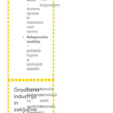
–
dvigovanjem.
dostava
opreme
in
materialov
med
ravnmi
Nakupovalna
središča
–
polnjenje
trgovin
iz
centralnih
skladišč
Gradbena
Transport
Namesto
industrija
materialov
prenašanja
na
težkih
in
gradbiščih:
materialov
zaključna
po
Osnovni