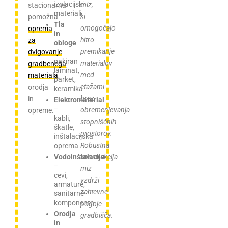
izolacijski
miz,
stacionarna
materiali
ki
pomožna
Tla
omogočajo
oprema
in
hitro
za
obloge
premikanje
dvigovanje
–
pakiran
materialov
gradbenega
laminat,
med
materiala
,
parket,
etažami
orodja
keramika
brez
in
Elektromaterial
–
obremenjevanja
opreme.
kabli,
stopniščnih
škatle,
prostorov.
inštalacijska
Robustna
oprema
konstrukcija
Vodoinštalacije
–
miz
cevi,
vzdrži
armature,
zahtevne
sanitarne
komponente
pogoje
Orodja
gradbišča.
in