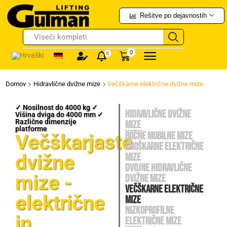
Rešitve po dejavnostih
Ročni viličarji
0
0
Domov
Hidravlične dvižne mize
Večškarne električne dvižne mize
✓ Nosilnost do 4000 kg ✓
Hidravlične dvižne
Višina dviga do 4000 mm ✓
Različne dimenzije
mize
platforme
Ročne mobilne mize
Večškarjaste
Enoškarne električne
dvižne
mize
Dvojne hidravlične
mize -
dvižne mize
Večškarne električne
električne
mize
Nizkoprofilne
in
električne mize