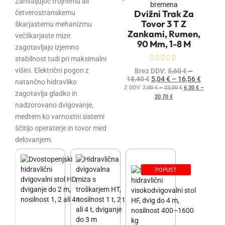
Zahvaljujoč trojnemu ali
Dvižni Trak Za
četverostranskemu
Tovor 3 T Z
škarjastemu mehanizmu
Zankami, Rumen,
večškarjaste mize
90 Mm, 1-8 M
zagotavljajo izjemno
stabilnost tudi pri maksimalni
Ocenjeno
0
od 5
višini. Električni pogon z
Brez DDV:
5,60
€
–
18,40
€
5,04
€
–
16,56
€
natančno hidravliko
Z DDV:
7,00
€
–
23,00
€
6,30
€
–
zagotavlja gladko in
20,70
€
nadzorovano dvigovanje,
medtem ko varnostni sistemi
ščitijo operaterje in tovor med
delovanjem.
POPUST