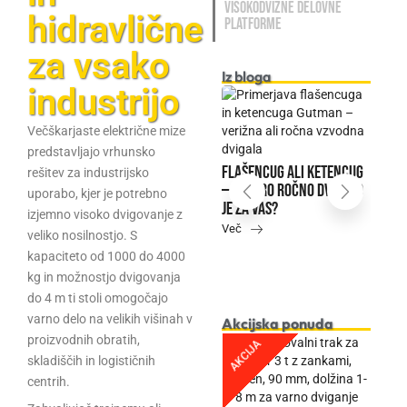
Visokodvižne delovne
hidravlične
platforme
za vsako
Iz bloga
industrijo
Večškarjaste električne mize
ake
predstavljajo vrhunsko
alet in
Kako izbrati pravi
Flašencug ali ketencug
rešitev za industrijsko
Po
i
električni paletni
— katero ročno dvigalo
pr
uporabo, kjer je potrebno
viličar za vaše potrebe –
je za vas?
sk
izjemno visoko dvigovanje z
interaktivni test
Več
hi
veliko nosilnostjo. S
Več
Ca
kapaciteto od 1000 do 4000
Ve
kg in možnostjo dvigovanja
do 4 m ti stoli omogočajo
varno delo na velikih višinah v
Akcijska ponuda
proizvodnih obratih,
AKCIJA
skladiščih in logističnih
centrih.