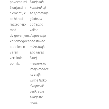
povezanimi
škarjastih
škarjastimi
konstrukcij
elementi, ki
se spreminja
se hkrati
glede na
raztegnejo
potrebno
med
višino
dvigovanjem,
dvigovanja:
kar omogoča
enostavne
stabilen in
mize imajo
varen
eno raven
vertikalni
škarj,
pomik.
medtem ko
imajo modeli
za večje
višine lahko
dvojne ali
večkratne
škarjaste
ravni.