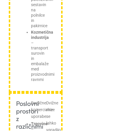
sestavin
na
polnilce
in
pakirnice
Kozmetična
industrija
–
transport
surovin
in
embalaže
med
proizvodnimi
ravnmi
Poslovni
Različne
Dvižne
prostori
komercialne
mize
uporabe:
se
z
lahko
Trgovine
različnimi
–
vgradijo