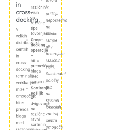
tovora
–
in
iz
različnih
cross-
višin
pritličja
docking
za
neposredno
različne
na
tipe
V
tovornjakov
visoke
velikih
Cross-
rampe
distribucijskih
docking
ali v
centrih
operacije
tovornjake
–
in
različnih
hitro
cross-
premeščanje
višin.
docking
blaga
Stacionarni
terminalih
med
položaj
conami
večškarjaste
miz
Sortiranje
mize
pošiljk
na
omogočajo
–
ključnih
hiter
dvigovanje
lokacijah
na
prenos
znotraj
različne
blaga
ravni
centra
med
sortirnih
omogoča
različnimi
sistemov