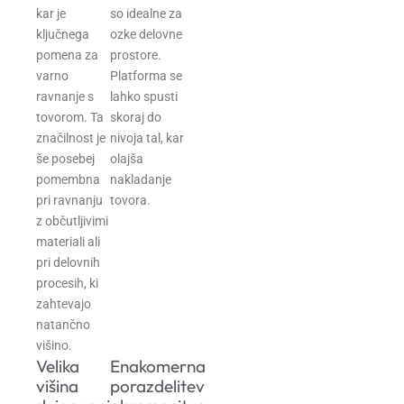
kar je
so idealne za
ključnega
ozke delovne
pomena za
prostore.
varno
Platforma se
ravnanje s
lahko spusti
tovorom. Ta
skoraj do
značilnost je
nivoja tal, kar
še posebej
olajša
pomembna
nakladanje
pri ravnanju
tovora.
z občutljivimi
materiali ali
pri delovnih
procesih, ki
zahtevajo
natančno
višino.
Velika
Enakomerna
višina
porazdelitev