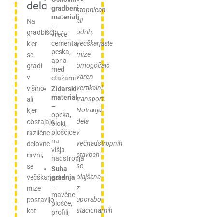
dela
gradbeni
stopnicah
materiali
ali
Na
–
odrih,
gradbiščih,
vreče
cementa,
večškarjaste
kjer
peska,
mize
se
apna
omogočajo
gradi
med
varen
v
etažami
vertikalni
višino
Zidarski
material
transport.
ali
–
Notranja
kjer
opeka,
dela
obstajajo
bloki,
ploščice
v
različne
na
večnadstropnih
delovne
višja
stavbah
ravni,
nadstropja
so
se
Suha
olajšana
večškarjaste
gradnja
–
z
mize
mavčne
uporabo
postavijo
plošče,
stacionarnih
kot
profili,