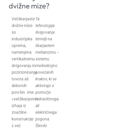
dvižne mize?
Večškarjaste
Ta
dvižne mize
tehnologija
so
dvigovanja
industrijska
temelji na
oprema,
škarjastem
namenjena
mehanizmu –
vertikalnemu
sistemu
dvigovanju in
medsebojno
pozicioniranju
povezanih
tovora ali
krakov, ki se
delovnih
aktivirajo s
površin. Ime
pomočjo
»večškarjaste«
hidravličnega
izhaja iz
ali
značilne
električnega
konstrukcije
pogona.
z več
Število