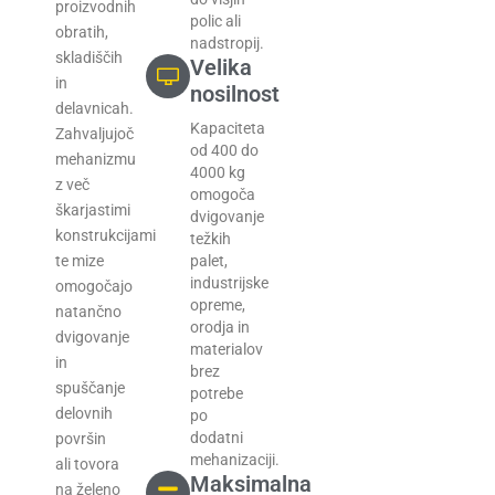
proizvodnih
polic ali
obratih,
nadstropij.
skladiščih
Velika
in
nosilnost
delavnicah.
Kapaciteta
Zahvaljujoč
od 400 do
mehanizmu
4000 kg
z več
omogoča
škarjastimi
dvigovanje
konstrukcijami
težkih
te mize
palet,
industrijske
omogočajo
opreme,
natančno
orodja in
dvigovanje
materialov
in
brez
spuščanje
potrebe
delovnih
po
dodatni
površin
mehanizaciji.
ali tovora
Maksimalna
na želeno