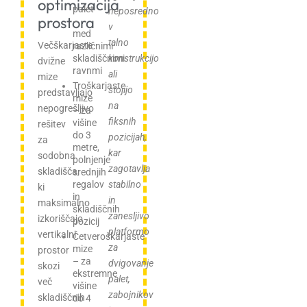
optimizacija
palet
neposredno
prostora
–
v
med
talno
Večškarjaste
različnimi
skladiščnimi
konstrukcijo
dvižne
ravnmi
ali
mize
Troškarjaste
stojijo
predstavljajo
mize
na
nepogrešljivo
– za
fiksnih
višine
rešitev
do 3
pozicijah,
za
metre,
kar
sodobna
polnjenje
zagotavlja
skladišča,
srednjih
regalov
stabilno
ki
in
in
maksimalno
skladiščnih
zanesljivo
izkoriščajo
pozicij
platformo
vertikalni
Četveroškarjaste
za
mize
prostor
– za
dvigovanje
skozi
ekstremne
palet,
več
višine
zabojnikov
skladiščnih
do 4