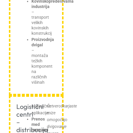
Kovinskopredelovalna
industrija
–
transport
velikih
kovinskih
konstrukcij
Proizvodnja
dvigal
–
montaža
težkih
komponent
na
različnih
višinah
Logistični
Logistične
Četveroškarjaste
centri
aplikacije:
mize
Prenos
omogočajo
–
med
dvigovanje
distribucija
rampami