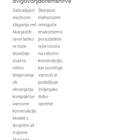
dvigovanja
obremenitve
Zahvaljujoč
Škarjasti
možnosti
mehanizem
zlaganja več
omogoča
škarjastih
enakomerno
ravni lahko
porazdelitev
te mize
teže tovora
dosežejo
na celotno
znatno
konstrukcijo,
višino
kar povečuje
dvigovanja
varnost in
ob
podaljšuje
ohranjanju
življenjsko
kompaktne
dobo
osnovne
opreme.
konstrukcije.
Modeli z
dvojnimi ali
trojnimi
škarjami