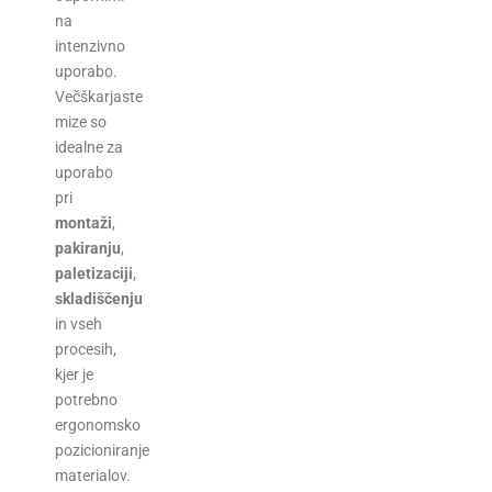
na
intenzivno
uporabo.
Večškarjaste
mize so
idealne za
uporabo
pri
montaži
,
pakiranju
,
paletizaciji
,
skladiščenju
in vseh
procesih,
kjer je
potrebno
ergonomsko
pozicioniranje
materialov.