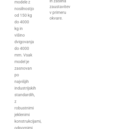
in zasilna
modele z
zaustavitev
nosilnostjo
v primeru
od 150 kg
okvare.
do 4000
kg in
višino
dvigovanja
do 4000
mm. Vsak
model je
zasnovan
po
najvišjih
industrijskih
standardih,
z
robustnimi
jeklenimi
konstrukcijami,
odpornimi