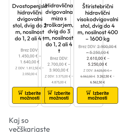
Hidravlična
Dvostopenjski
Štiristebrični
dvigovalna
hidravlični
hidravlični
miza s
dvigovalni
visokodvigovalni
troškarjem,
stol, dvig do 2
stol, dvig do 4
dvig do 3
m, nosilnost
m, nosilnost 400
m, nosilnost
do 1, 2 ali 4 t
– 1600 kg
do 1, 2 ali 4
Brez DDV:
2.900,00
€
t
Brez DDV:
–
5.250,00
€
1.450,00
€
–
2.610,00
€
–
Brez DDV:
1.640,00
€
5.250,00
€
2.700,00
€
–
Z DDV:
1.812,50
€
–
3.900,00
€
Z DDV:
3.625,00
€
–
2.050,00
€
6.562,50
€
3.262,50
€
–
Z DDV:
3.375,00
€
–
6.562,50
€
4.875,00
€
Izberite
Izberite
Izberite
možnosti
možnosti
možnosti
Kaj so
večškarjaste