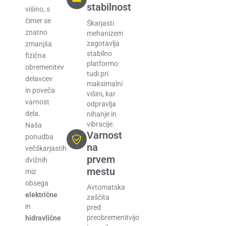
stabilnost
višino, s
čimer se
Škarjasti
znatno
mehanizem
zagotavlja
zmanjša
stabilno
fizična
platformo
obremenitev
tudi pri
delavcev
maksimalni
in poveča
višini, kar
varnost
odpravlja
dela.
nihanje in
vibracije.
Naša
Varnost
ponudba
na
večškarjastih
prvem
dvižnih
mestu
miz
obsega
Avtomatska
električne
zaščita
in
pred
preobremenitvijo
hidravlične