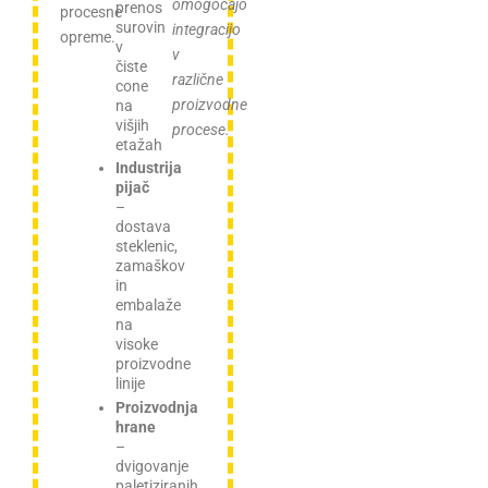
omogočajo
prenos
procesne
surovin
integracijo
opreme.
v
v
čiste
različne
cone
proizvodne
na
višjih
procese.
etažah
Industrija
pijač
–
dostava
steklenic,
zamaškov
in
embalaže
na
visoke
proizvodne
linije
Proizvodnja
hrane
–
dvigovanje
paletiziranih