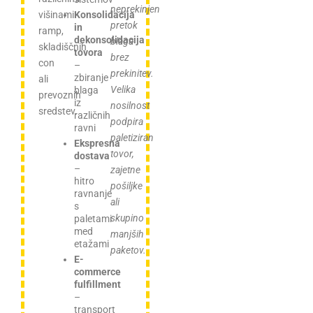
neprekinjen
višinami
Konsolidacija
pretok
in
ramp,
dekonsolidacija
blaga
skladiščnih
tovora
brez
con
–
prekinitev.
zbiranje
ali
Velika
blaga
prevoznih
iz
nosilnost
sredstev.
različnih
podpira
ravni
paletiziran
Ekspresna
tovor,
dostava
–
zajetne
hitro
pošiljke
ravnanje
ali
s
skupino
paletami
med
manjših
etažami
paketov.
E-
commerce
fulfillment
–
transport