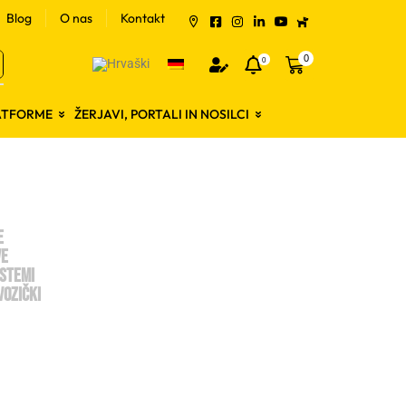
Blog
O nas
Kontakt
0
0
LATFORME
ŽERJAVI, PORTALI IN NOSILCI
e
ve
istemi
vozički