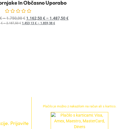
ornjake In Občasno Uporabo
Ocenjeno
0
od 5
€
–
1.750,00
€
1.162,50
€
–
1.487,50
€
3
€
–
2.187,50
€
1.453,13
€
–
1.859,38
€
Plačilo je možno z nakazilom na račun ali s kartico.
ije. Prijavite