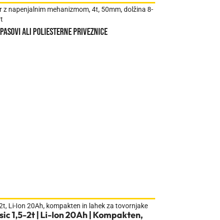
pasovi ali poliesterne priveznice
Povečanje produk
Study
Več
sic 1,5-2t | Li-Ion 20Ah | Kompakten,