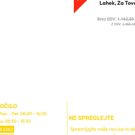
Lahek, Za Tov
Brez DDV:
1.162,50
Z DDV:
1.453,1
OČILO
 Pon. – Pet. 08:00 – 16:00
NE SPREGLEJTE
a: 08:30 – 15:30
Spremljajte naše novice in akc
8 6262