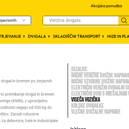
Akcijska ponudba
ejavnostih
Viseči kompleti
ITRJEVANJE
DVIGALA
SKLADIŠČNI TRANSPORT
MIZE IN P
Dizalice
Ročne verižne dvižne naprav
Ročne vzvodne dvižne napra
e dvigal in bremen po žerjavnih
Električni verižni dvigalni s
Električni dvig s obešalnimi 
o premikanje dvigal in bremen
Viseča vozička
verige (KMN), z upravljalno
Kolske dvigalke
Nosilnosti segajo od 500 kg do
Vlečne dvižalne naprave
ofilov. Zaradi robustne
za delavnice, hale in industrijske
Iz bloga