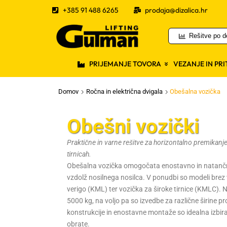
+385 91 488 6265
prodaja@dizalica.hr
Rešitve po d
PRIJEMANJE TOVORA
VEZANJE IN PR
Domov
Ročna in električna dvigala
Obešalna vozička
Obešni vozički
Praktične in varne rešitve za horizontalno premikanj
tirnicah.
Obešalna vozička omogočata enostavno in natančn
vzdolž nosilnega nosilca. V ponudbi so modeli brez 
verigo (KML) ter vozička za široke tirnice (KMLC). 
5000 kg, na voljo pa so izvedbe za različne širine pr
konstrukcije in enostavne montaže so idealna izbira 
obrate.