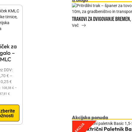
o dvigalo ključno za sodobne
Trakovi za dvigovanje bremen, 
Več
iček za
galo –
MLC
ez DDV:
,70
€
–
10,25
€
:
108,38
€
–
87,81
€
Izberite
žnosti
Akcijska ponuda
AKCIJA
Električni Paletnik Ba