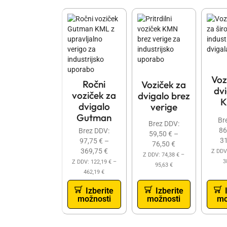
Pozabite na improvizacijo: Zakaj je portaln
servise?
Več
Voz
Ročni
Voziček za
dvi
voziček za
dvigalo brez
K
dvigalo
verige
Gutman
Br
Brez DDV:
86
Brez DDV:
59,50
€
–
3
97,75
€
–
76,50
€
369,75
€
Z DDV
Z DDV:
74,38
€
–
3
Z DDV:
122,19
€
–
95,63
€
462,19
€
Izberite
Izberite
mo
možnosti
možnosti