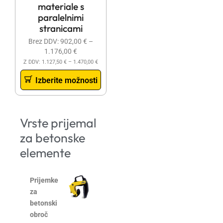
materiale s
paralelnimi
stranicami
Brez DDV:
902,00
€
–
1.176,00
€
Z DDV:
1.127,50
€
–
1.470,00
€
Izberite možnosti
Vrste prijemal
za betonske
elemente
Prijemke
za
betonski
obroč