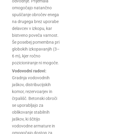
odvodnje. Prijemala
omogočajo natančno
spuščanje obročev enega
na drugega brez uporabe
delavcev v izkopu, kar
bistveno poveča varnost.
Še posebej pomembna pri
globokih izkopavanjih (3–
6 m), kjer ročno
pozicioniranje ni mogoče.
Vodovodni radovi:
Gradnja vodovodnih
jaškov, distribucijskih
komor, rezervoarjev in
črpališč. Betonski obroči
se uporabljajo za
oblikovanje stabilnih
jaškov, ki ščitijo
vodovodne armature in
omogočajo dostop za