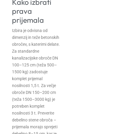
Kako izbrati
prava
prijemala
Izbira je odvisna od
dimenzij in teže betonskih
obročev, s katerimi delate.
Za standardne
kanalizacijske obroče DN
100–125 cm (teža 500–
1500 kg) zadostuje
komplet prijemal
nosilnosti 1,5 t. Za večje
obroče DN 150–200 cm
(teža 1500–3000 kg) je
potreben komplet
nosilnosti 3 t. Preverite
debelino stene obroča –
prijemala morajo sprejeti
debelino 8–15 cm, kar je