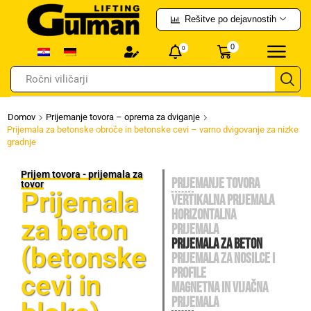
Rešitve po dejavnostih
0
0
Ročni viličarji
Domov
Prijemanje tovora – oprema za dviganje
Prijemala za betonske obroče in betonske cevi – varno dvigovanje za nizke
gradnje
Prijem tovora - prijemala za
PRIJEMANJE TOVORA
tovor
Prijemala
VERTIKALNA PRIJEMALA
HORIZONTALNA
za beton
PRIJEMALA
PRIJEMALA ZA BETON
(betonske
PRIJEMALA ZA NOSILCE I
PROFILE
cevi in
MAGNETNA IN VIJAČNA
PRIJEMALA