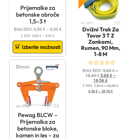
Prijemalke za
betonske obroče
1,5–3 t
Dvižni Trak Za
Brez DDV:
0,00
€
–
0,00
€
Tovor 3 T Z
Z DDV:
0,00
€
–
0,00
€
Zankami,
Izberite možnosti
Rumen, 90 Mm,
1-8 M
Ocenjeno
0
od 5
Brez DDV:
5,60
€
–
18,40
€
5,04
€
–
16,56
€
Z DDV:
7,00
€
–
23,00
€
6,30
€
–
20,70
€
Pewag BLCW –
Prijemalka za
betonske bloke,
kamen in les – za