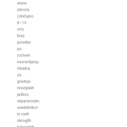
stene
obroča
(običajno
8–15
cm)
brez
potrebe
po
ročnem
nastavljanju.
Idealna
za
gradnjo
revizijskih
jaškov,
separatorjev,
usedalnikov
in vseh
okroglih