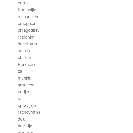
ograje.
Nastavljiv
mehanizem
omogoča
prilagoditev
različnim
debelinam
sten in
oblikam.
Praktična
za
manjša
gradbena
podjetja,
ki
opravljajo
raznovrstna
dela in
ne želijo
vlagati v