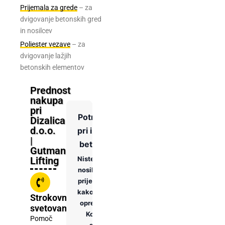
Prijemala za grede
– za
dvigovanje betonskih gred
in nosilcev
Poliester vezave
– za
dvigovanje lažjih
betonskih elementov
Prednost
nakupa
pri
Potrebujete nasvet
Dizalica
d.o.o.
pri izbiri prijemal za
|
betonske obroče?
Gutman
Lifting
Niste prepričani, katero
nosilnost izbrati, koliko
prijemal potrebujete ali
kako pravilno namestiti
Strokovno
opremo na gradbišču?
svetovanje
Kontaktirajte naše
Pomoč
strokovnjake za