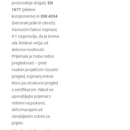
proizvodnja dvigal),
EN
1677
(jeklene
komponente) in
DIN 4034
(betonski jaški in obroči).
Varnostni faktor najmanj
4:1 zagotavlja, da je lomna
sila štirikrat večja od
delovne nosilnosti.
Prijemala je treba redno
pregledovati – pred
vsakim projektom vizualni
pregled, najmanj enkrat
letno pa strokovni pregled
s certifikatom. Nikoli ne
uporabljajte prijemal z
vidnimi razpokami,
deformacijami ali
obrabljenim zobmi za
prijem.