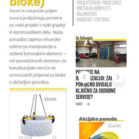
bloke)
POLIESTERSKE PRIVEZNICE
OBEŠALNI KOMPLETI
Varen in natančen prijem
BALANSERJI
tovora je ključnega pomena
KRANSKE TEHTNICE
za vsak projekt v nizki gradnji
in kamnoseškem delu. Naša
Iz bloga
ponudba zajema vrhunske
rešitve za manipulacijo s
težkimi betonskimi elementi —
Kako pravilno
od specializiranih sistemov za
uporabljati ADR letev?
kanalizacijske obroče do
Več
encug
Pozabite na
Ka
univerzalnih prijemal za bloke
igalo
improvizacijo: Zakaj je
up
z občutljivo površino.
portalno dvigalo
vp
ključno za sodobne
ko
servise?
Ve
Več
Akcijska ponuda
AKCIJA