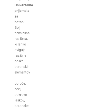
Univerzalna
prijemala
za
beton:
Bolj
fleksibilna
različica,
ki lahko
dviguje
različne
oblike
betonskih
elementov
–
obroče,
cevi,
pokrove
jaškov,
betonske