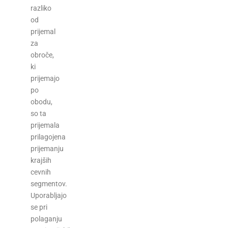
razliko
od
prijemal
za
obroče,
ki
prijemajo
po
obodu,
so ta
prijemala
prilagojena
prijemanju
krajših
cevnih
segmentov.
Uporabljajo
se pri
polaganju