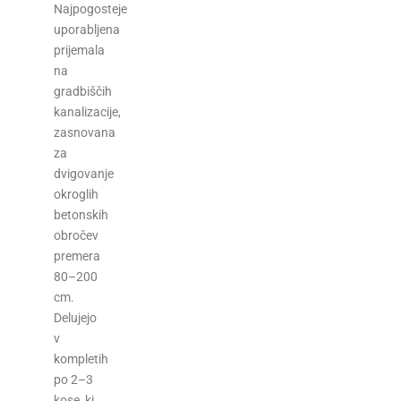
Najpogosteje
uporabljena
prijemala
na
gradbiščih
kanalizacije,
zasnovana
za
dvigovanje
okroglih
betonskih
obročev
premera
80–200
cm.
Delujejo
v
kompletih
po 2–3
kose, ki