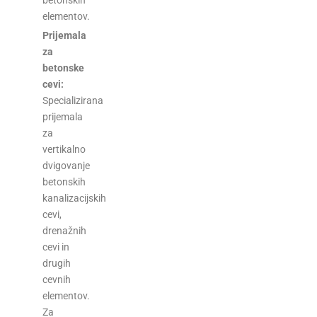
betonskih
elementov.
Prijemala
za
betonske
cevi:
Specializirana
prijemala
za
vertikalno
dvigovanje
betonskih
kanalizacijskih
cevi,
drenažnih
cevi in
drugih
cevnih
elementov.
Za