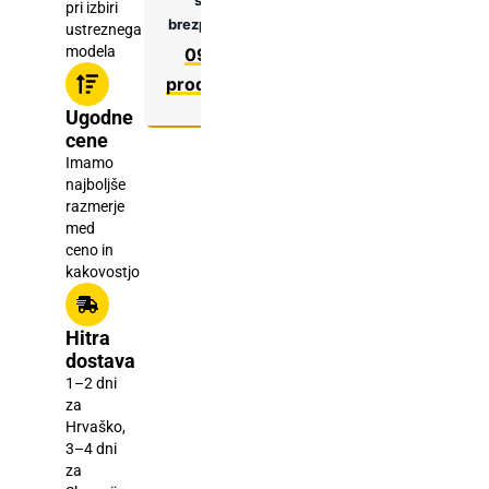
pri izbiri
brezplačno svetovanje.
ustreznega
modela
091 488 6262
|
prodaja@dizalica.hr
Ugodne
cene
Imamo
najboljše
razmerje
med
ceno in
kakovostjo
Hitra
dostava
1–2 dni
za
Hrvaško,
3–4 dni
za