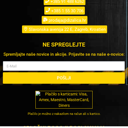
+385 91 488 6262
+385 1 55 30 706
prodaja@dizalica.hr
Slavonska avenija 22 E, Zagreb, Kroatien
NE SPREGLEJTE
Spremljajte naše novice in akcije. Prijavite se na naše e-novice:
POŠLJI
Plačilo je možno z nakazilom na račun ali s kartico.