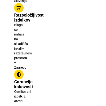
Slovenijo
Razpoložljivost
izdelkov
Blago
se
nahaja
na
skladišču
in/ali v
razstavnem
prostoru
v
Zagrebu.
Garancija
kakovosti
Certificirani
izdelki z
atesti