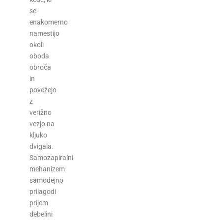
se
enakomerno
namestijo
okoli
oboda
obroča
in
povežejo
z
verižno
vezjo na
kljuko
dvigala.
Samozapiralni
mehanizem
samodejno
prilagodi
prijem
debelini