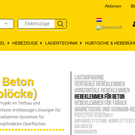
Aktionen
Bl
Elektrozüge
EL
HEBEZEUGE
LAGERTECHNIK
HUBTISCHE & HEBEBÜH
LASTAUFNAHME
 Beton
VERTIKALE HEBEKLEMMEN
blöcke)
HORIZONTALE HEBEKLEMMEN
HEBEKLEMMEN FÜR BETON
HEBEKLEMMEN FÜR TRÄGER
Projekt im Tiefbau und
MAGNETISCHE UND SCHRAUB-H
fasst erstklassige Lösungen für
POLYESTER-HEBEGURTE
alisierten Systemen für
AUFHÄNGESYSTEME-KOMPLETTESET
empfindliche Oberflächen.
BALANSERI
KRANWAAGEN