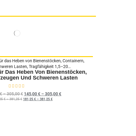
Für Das Heben Von Bienenstöcken,
rzeugen Und Schweren Lasten
Bewertet mit
0
von 5
€
–
305,00
€
145,00
€
–
305,00
€
25
€
–
381,25
€
181,25
€
–
381,25
€