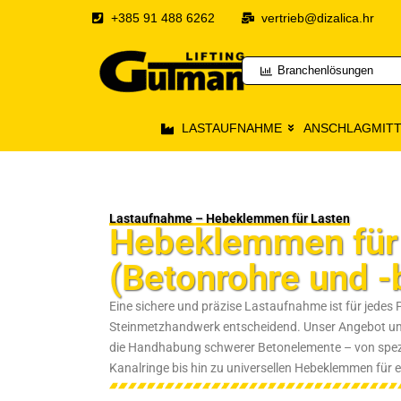
+385 91 488 6262
vertrieb@dizalica.hr
Branchenlösungen
LASTAUFNAHME
ANSCHLAGMITT
Lastaufnahme – Hebeklemmen für Lasten
Hebeklemmen für
(Betonrohre und -
Eine sichere und präzise Lastaufnahme ist für jedes 
Steinmetzhandwerk entscheidend. Unser Angebot um
die Handhabung schwerer Betonelemente – von spezi
Kanalringe bis hin zu universellen Hebeklemmen für 