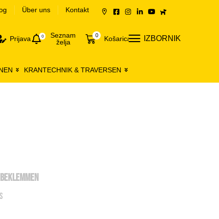
og
Über uns
Kontakt
Seznam
0
0
IZBORNIK
Prijava
Košarica
želja
NEN
KRANTECHNIK & TRAVERSEN
EBEKLEMMEN
S