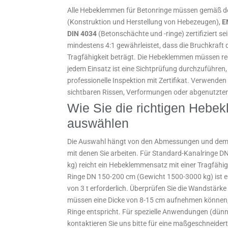
Alle Hebeklemmen für Betonringe müssen gemäß 
(Konstruktion und Herstellung von Hebezeugen),
E
DIN 4034
(Betonschächte und -ringe) zertifiziert sei
mindestens 4:1 gewährleistet, dass die Bruchkraft d
Tragfähigkeit beträgt. Die Hebeklemmen müssen re
jedem Einsatz ist eine Sichtprüfung durchzuführen,
professionelle Inspektion mit Zertifikat. Verwende
sichtbaren Rissen, Verformungen oder abgenutzte
Wie Sie die richtigen Heb
auswählen
Die Auswahl hängt von den Abmessungen und dem 
mit denen Sie arbeiten. Für Standard-Kanalringe 
kg) reicht ein Hebeklemmensatz mit einer Tragfähigk
Ringe DN 150-200 cm (Gewicht 1500-3000 kg) ist ein
von 3 t erforderlich. Überprüfen Sie die Wandstär
müssen eine Dicke von 8-15 cm aufnehmen können
Ringe entspricht. Für spezielle Anwendungen (dün
kontaktieren Sie uns bitte für eine maßgeschneider