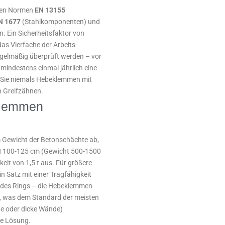
den Normen
EN 13155
N 1677
(Stahlkomponenten) und
n. Ein Sicherheitsfaktor von
as Vierfache der Arbeits-
gelmäßig überprüft werden – vor
 mindestens einmal jährlich eine
n Sie niemals Hebeklemmen mit
n Greifzähnen.
eklemmen
Gewicht der Betonschächte ab,
DN 100-125 cm (Gewicht 500-1500
eit von 1,5 t aus. Für größere
 Satz mit einer Tragfähigkeit
ke des Rings – die Hebeklemmen
, was dem Standard der meisten
ne oder dicke Wände)
te Lösung.