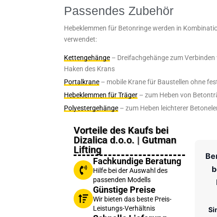
Passendes Zubehör
Hebeklemmen für Betonringe werden in Kombinati
verwendet:
Kettengehänge
– Dreifachgehänge zum Verbinden
Haken des Krans
Portalkrane
– mobile Krane für Baustellen ohne fes
Hebeklemmen für Träger
– zum Heben von Betonträ
Polyestergehänge
– zum Heben leichterer Betonel
Vorteile des Kaufs bei
Dizalica d.o.o. | Gutman
Lifting
Be
Fachkundige Beratung
b
Hilfe bei der Auswahl des
passenden Modells
Günstige Preise
Wir bieten das beste Preis-
Leistungs-Verhältnis
Si