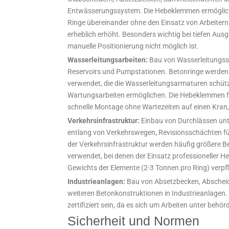
Entwässerungssystem. Die Hebeklemmen ermöglich
Ringe übereinander ohne den Einsatz von Arbeitern 
erheblich erhöht. Besonders wichtig bei tiefen Aus
manuelle Positionierung nicht möglich ist.
Wasserleitungsarbeiten:
Bau von Wasserleitungss
Reservoirs und Pumpstationen. Betonringe werden 
verwendet, die die Wasserleitungsarmaturen schüt
Wartungsarbeiten ermöglichen. Die Hebeklemmen f
schnelle Montage ohne Wartezeiten auf einen Kran,
Verkehrsinfrastruktur:
Einbau von Durchlässen unt
entlang von Verkehrswegen, Revisionsschächten fü
der Verkehrsinfrastruktur werden häufig größere 
verwendet, bei denen der Einsatz professioneller
Gewichts der Elemente (2-3 Tonnen pro Ring) verpfli
Industrieanlagen:
Bau von Absetzbecken, Abscheid
weiteren Betonkonstruktionen in Industrieanlage
zertifiziert sein, da es sich um Arbeiten unter behör
Sicherheit und Normen