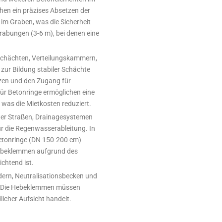
en ein präzises Absetzen der
im Graben, was die Sicherheit
grabungen (3-6 m), bei denen eine
chächten, Verteilungskammern,
zur Bildung stabiler Schächte
zen und den Zugang für
ür Betonringe ermöglichen eine
 was die Mietkosten reduziert.
er Straßen, Drainagesystemen
r die Regenwasserableitung. In
Betonringe (DN 150-200 cm)
 Hebeklemmen aufgrund des
chtend ist.
ern, Neutralisationsbecken und
n. Die Hebeklemmen müssen
dlicher Aufsicht handelt.