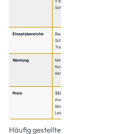
• Ideal für die
und UV-
Schwerindustrie
beständig
• Einfach zu
lagern
Einsatzbereiche
Bau,
Empfindliche
Schwerindustrie,
Lasten, Glas,
Transport
Ausrüstung
Wartung
Minimal,
Regelmäßig,
Kontrolle der
Schutz vor UV
Kettenglieder
und
Chemikalien
Preis
$$$ (höhere
$$ (günstiger,
Investition,
kürzere
längere
Lebensdauer)
Lebensdauer)
Häufig gestellte