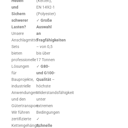
Heben
(Ketten),
und
EN 1492-1
Sichern
(Polyester)
schwerer
✓
Große
Lasten?
Auswahl
Unsere
an
Anschlagmittel-
Tragfähigkeiten
Sets
– von 0,5
bieten
bis über
professionelle
17 Tonnen
Lösungen
✓
G80-
für
und G100-
Bauprojekte,
Qualität
–
industrielle
höchste
Anwendungen
Widerstandsfähigkeit
und den
unter
Gütertransport.
extremen
Wir führen
Bedingungen
zertifizierte
✓
Kettengehänge,
Schnelle