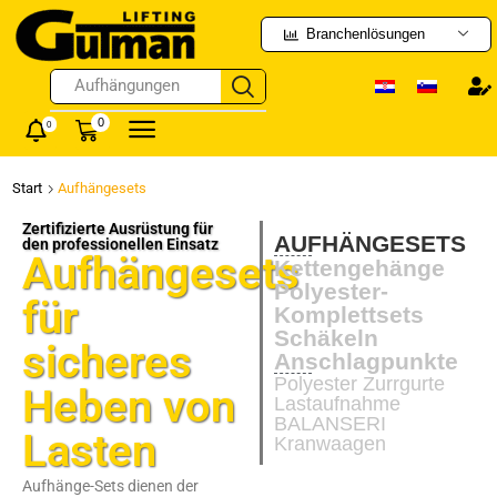
Branchenlösungen
Handhubwagen
0
0
Start
Aufhängesets
Zertifizierte Ausrüstung für
AUFHÄNGESETS
den professionellen Einsatz
Aufhängesets
Kettengehänge
Polyester-
für
Komplettsets
Schäkeln
sicheres
Anschlagpunkte
Polyester Zurrgurte
Heben von
Lastaufnahme
BALANSERI
Lasten
Kranwaagen
Aufhänge-Sets dienen der