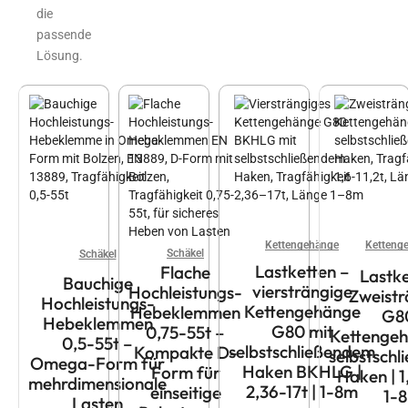
die
passende
Lösung.
Kettengehänge
Ketteng
Schäkel
Schäkel
Lastketten –
Flache
Lastke
Bauchige
viersträngige
Hochleistungs-
Zweistr
Hochleistungs-
Kettengehänge
Hebeklemmen
G8
Hebeklemmen
G80 mit
0,75-55t –
Kettengeh
0,5-55t –
selbstschließendem
Kompakte D-
selbstsch
Omega-Form für
Haken BKHLG |
Form für
Haken | 1,
mehrdimensionale
2,36-17t | 1-8m
einseitige
1-
Lasten