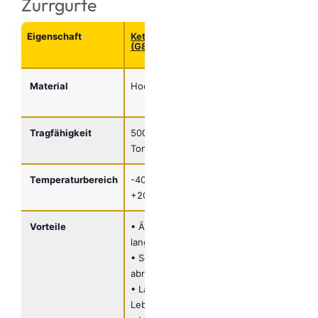
Zurrgurte
Eigenschaft
Kettengehänge
Polyester
(G80/G100)
Zurrgurte
Sets
Material
Hochfester Stahl
Polyester
(PES) Fasern
Tragfähigkeit
500 kg – 17+
1 – 16,8
Tonnen
Tonnen
Temperaturbereich
-40°C bis
-40°C bis
+200°C
+100°C
Vorteile
• Äußerst
• Leicht und
langlebig
flexibel
• Schlag- und
• Beschädigt
abriebfest
die Last nicht
• Lange
•
Lebensdauer
Feuchtigkeits-