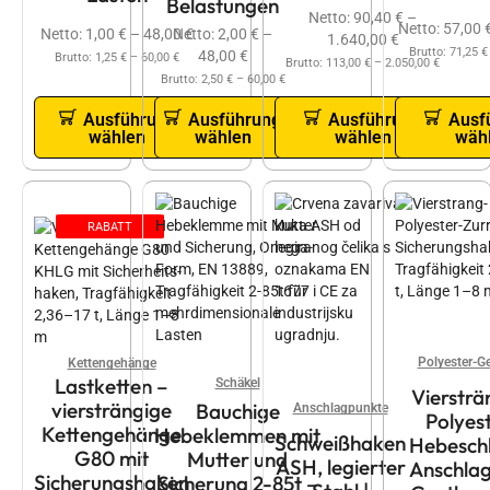
Belastungen
Netto:
90,40
€
–
Netto:
57,00
Netto:
1,00
€
–
48,00
€
Netto:
2,00
€
–
1.640,00
€
Brutto:
71,25
€
48,00
€
Brutto:
1,25
€
–
60,00
€
Brutto:
113,00
€
–
2.050,00
€
Brutto:
2,50
€
–
60,00
€
Ausführung
Ausführung
Ausführung
Ausf
wählen
wählen
wählen
wäh
RABATT
Polyester-G
Kettengehänge
Lastketten –
Schäkel
Viersträ
viersträngige
Bauchige
Anschlagpunkte
Polyes
Kettengehänge
Hebeklemmen mit
Schweißhaken
Hebeschl
G80 mit
Mutter und
ASH, legierter
Anschlag
Sicherungshaken
Sicherung 2-85t –