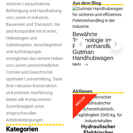
Aus dem Blog
sicheren Lastaufnahme,
Befestigung und Handhabung
von Lasten in Industrie,
Wie verwendet
Bauwesen und Transport. Sie
man eine ADR-
sind kompatibel mit Kranen,
t
Schiene richtig?
Bewährte
Hebezeugen und
Technologie im
Mehr
R
Gabelstaplern. Anschlagmittel
ng
Palettenhandling:
P
Gutman
und Aufhängungen
S
Handhubwagen
ermöglichen das sichere Heben
Mehr
von Lasten unterschiedlicher
M
Formen und Gewichte bei
optimaler Lastverteilung. Dank
ihrer robusten Konstruktion
Aktionen
und präzisen Ausführung
AKCIJA
bieten alle Komponenten
Zuverlässigkeit unter
anspruchsvollen
Arbeitsbedingungen.
Hydraulischer
Kategorien
Elektrischer