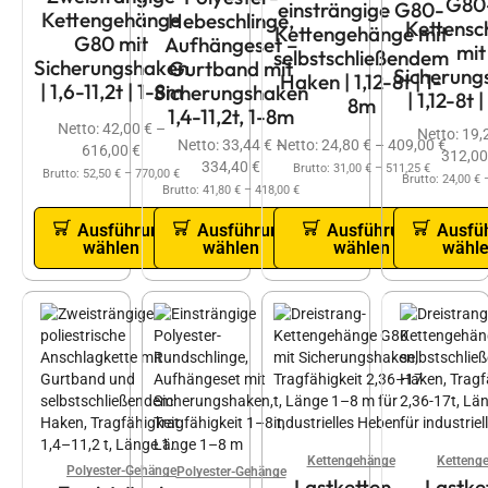
G80
einsträngige G80-
Kettengehänge
Hebeschlinge,
Kettensc
Kettengehänge mit
G80 mit
Aufhängeset –
mit
selbstschließendem
Sicherungshaken
Gurtband mit
Sicherung
Haken | 1,12-8t | 1-
| 1,6-11,2t | 1-8m
Sicherungshaken
| 1,12-8t 
8m
1,4-11,2t, 1-8m
Netto:
42,00
€
–
Netto:
19,
Netto:
24,80
€
–
409,00
€
Netto:
33,44
€
–
616,00
€
312,0
334,40
€
Brutto:
31,00
€
–
511,25
€
Brutto:
52,50
€
–
770,00
€
Brutto:
24,00
€
Brutto:
41,80
€
–
418,00
€
Ausführung
Ausführung
Ausführung
Ausfü
wählen
wählen
wählen
wähl
Kettengehänge
Ketteng
Polyester-Gehänge
Polyester-Gehänge
Lastketten –
Lastke