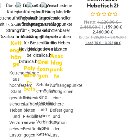
Hebetisch 2t
Bewertet mit
0
von 5
Netto:
1.220,00
€
–
2.460,00
€
1.159,00
€
–
2.460,00
€
Brutto:
1.525,00
€
–
3.075,00
€
Kett
1.448,75
€
–
3.075,00
€
enge
Ansc
hän
Grei
hlag
ge
Poly
fzan
punk
Kettengehänge
este
gen
te
aus
r-
Schäkel
hochfestem
Aufhängepunkte
Sets
ermöglichen
Stahl
ermöglichen
eine
gewährleisten
Polyester-
eine
schnelle
sicheres
Aufhängesets
sichere
und
Heben
bieten
Befestigung
sichere
und
Flexibilität
und
Verbindung
Verzurren
sowie
Rotation
von
schwerer
Beständigkeit
der
Ketten,
Lasten
gegen
Last –