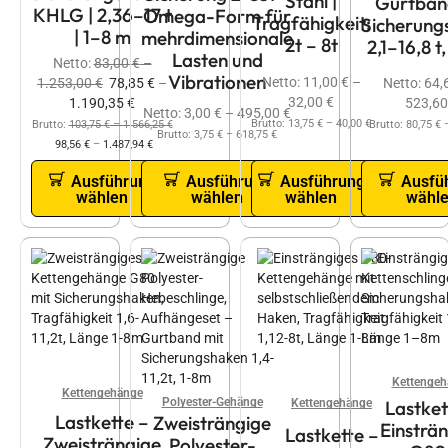
Stahl |
Gurtban
KHLG | 2,36–17 t
Omega-Form für
Tragfähigkeit:
Sicherung
| 1–8 m
mehrdimensionale
2t – 8t
2,1–16,8 t
Lasten und
Netto:
83,00
€
–
Vibrationen
Netto:
11,00
€
–
Netto:
64,
1.253,00
€
78,85
€
–
32,00
€
523,6
1.190,35
€
Netto:
3,00
€
–
495,00
€
Brutto:
13,75
€
–
40,00
€
Brutto:
80,75
€
Brutto:
103,75
€
–
1.566,25
€
Brutto:
3,75
€
–
618,75
€
98,56
€
–
1.487,94
€
Ausführung
Ausführung
Ausfü
Ausführung
wählen
wählen
wähl
wählen
Kettengeh
Kettengehänge
Polyester-Gehänge
Kettengehänge
Lastket
Lastkette –
Zweisträngige
Einsträ
Lastkette –
Zweisträngige
Polyester-