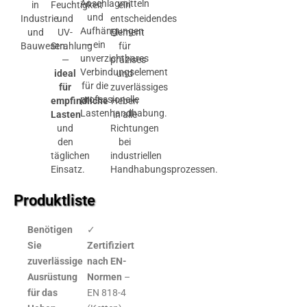
Anschlagmitteln
in
Feuchtigkeit
ein
und
Industrie
und
entscheidendes
Aufhängungen
und
UV-
Element
– ein
Bauwesen.
Strahlung
für
unverzichtbares
—
präzises
Verbindungselement
ideal
und
für die
für
zuverlässiges
professionelle
empfindliche
Heben
Lastenhandhabung.
Lasten
in alle
und
Richtungen
den
bei
täglichen
industriellen
Einsatz.
Handhabungsprozessen.
Produktliste
Benötigen
✓
Sie
Zertifiziert
zuverlässige
nach EN-
Ausrüstung
Normen
–
für das
EN 818-4