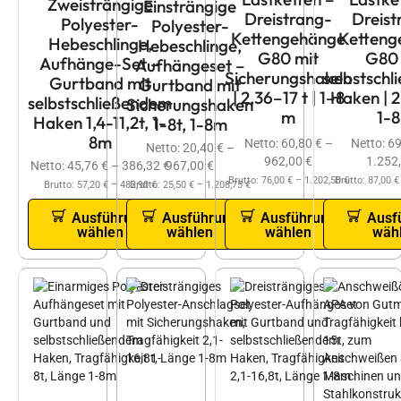
Zweisträngige
Einsträngige
Dreistrang-
Dreist
Polyester-
Polyester-
Kettengehänge
Ketteng
Hebeschlinge,
Hebeschlinge,
G80 mit
G80 
Aufhänge-Set –
Aufhängeset –
Sicherungshaken
selbstsch
Gurtband mit
Gurtband mit
| 2,36–17 t | 1–8
Haken | 2
selbstschließendem
Sicherungshaken
m
1-
Haken 1,4-11,2t, 1-
1-8t, 1-8m
8m
Netto:
60,80
€
–
Netto:
6
Netto:
20,40
€
–
962,00
€
1.252
967,00
€
Netto:
45,76
€
–
386,32
€
Brutto:
76,00
€
–
1.202,50
Brutto:
€
87,00
€
Brutto:
25,50
€
–
1.208,75
€
Brutto:
57,20
€
–
482,90
€
Ausführung
Ausführung
Ausführung
Ausf
wählen
wählen
wählen
wäh