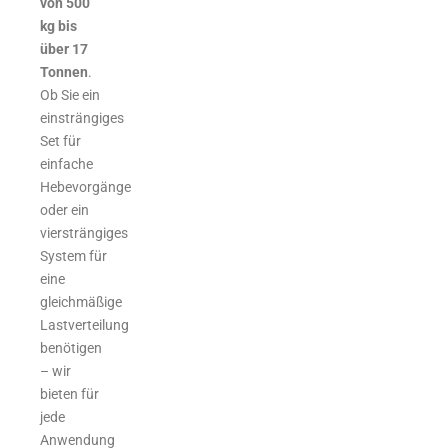
von 500
kg bis
über 17
Tonnen
.
Ob Sie ein
einsträngiges
Set für
einfache
Hebevorgänge
oder ein
viersträngiges
System für
eine
gleichmäßige
Lastverteilung
benötigen
– wir
bieten für
jede
Anwendung