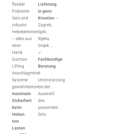
flexible
Lieferung
Polyester-
in ganz
Sets und
Kroatien
–
robuste
Zagreb,
Hebeklemmen
Split,
– alles aus
Rijeka,
einer
Osijek …
Hand.
✓
Gutman
Fachkundige
Lifting
Beratung
Anschlagmittel-
–
Systeme
Unterstützung
gewährleisten
bei der
maximale
Auswahl
Sicherheit
des
beim
passenden
Heben
Sets
von
Lasten