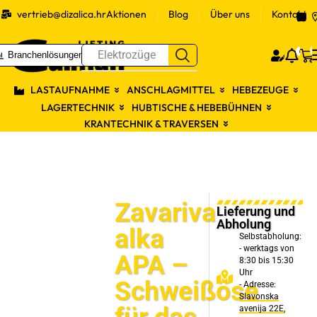
vertrieb@dizalica.hr
Aktionen
Blog
Über uns
Kontakt
S
0
Elektrozüge
Branchenlösungen
Prijav
LASTAUFNAHME
ANSCHLAGMITTEL
HEBEZEUGE
LAGERTECHNIK
HUBTISCHE & HEBEBÜHNEN
KRANTECHNIK & TRAVERSEN
Zavariva
Lieferung und
Abholung
alka
Selbstabholung:
- werktags von
APA –
8:30 bis 15:30
Uhr
Schweißöse
- Adresse:
Slavonska
avenija 22E,