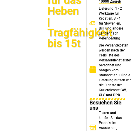
für das
10000 Zagreb
Heben
Lieferung: 1 - 2
Werktage für
|
Kroatien, 3 - 4
für Slowenien,
Tragfähigkeit
BiH und andere
Länder nach
Vereinbarung
bis 15t
Die Versandkosten
werden nach der
Preisliste des
Versanddienstleiste
berechnet und
hängen vom
Standort ab. Für die
Lieferung nutzen wir
die Dienste der
Kurierdienste
GW,
GLS und DPD
.
Besuchen Sie
uns
Testen und
kaufen Sie das
Produkt im
Ausstellungs-