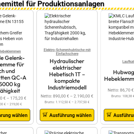
emittel für Produktionsanlagen
Elektro-Scherenhubtische mit
-Hebeklemmen
Einfachschere
le Gelenk-
Hydraulischer
Laufka
emme für
elektrischer
ch und
Hubwag
Hebetisch 1T –
atten QC-A
Hebeklemm
kompakte
5000 kg
Industriemodell
ähigkeit
Netto:
86,70
€
Netto:
890,00
€
–
2.190,00
€
Brutto:
108,38
80
€
–
175,20
€
Brutto:
1.112,50
€
–
2.737,50
€
,00
€
–
219,00
€
hrung wählen
Ausführung wählen
Ausführu