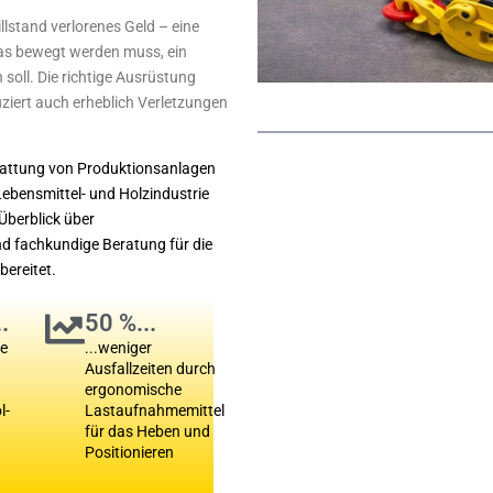
llstand verlorenes Geld – eine
das bewegt werden muss, ein
soll. Die richtige Ausrüstung
uziert auch erheblich Verletzungen
stattung von Produktionsanlagen
ebensmittel- und Holzindustrie
Überblick über
d fachkundige Beratung für die
bereitet.
.
50 %...
me
...weniger
Ausfallzeiten durch
ergonomische
l-
Lastaufnahmemittel
für das Heben und
Positionieren