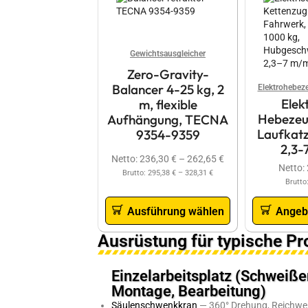
Gewichtsausgleicher
Zero-Gravity-
Balancer 4-25 kg, 2
Elektrohebez
Elek
m, flexible
Hebezeu
Aufhängung, TECNA
Laufkatz
9354-9359
2,3-
Netto:
236,30
€
–
262,65
€
Netto:
Brutto:
295,38
€
–
328,31
€
Brutto
Ausführung wählen
Angeb
Ausrüstung für typische P
Einzelarbeitsplatz (Schweiße
Montage, Bearbeitung)
Säulenschwenkkran
— 360° Drehung, Reichwei