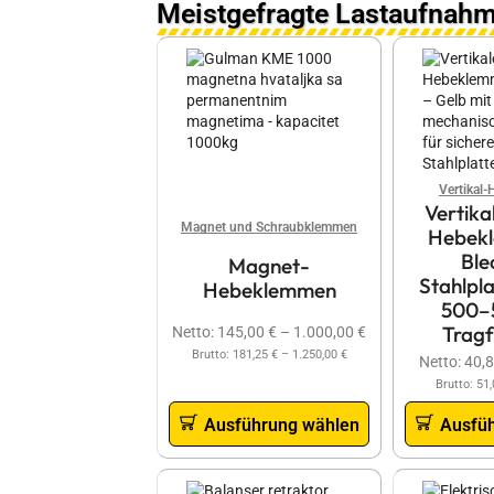
Meistgefragte Lastaufnahm
Vertikal
Vertika
Magnet und Schraubklemmen
Hebekl
Ble
Magnet-
Stahlpl
Hebeklemmen
500–
Tragf
Netto:
145,00
€
–
1.000,00
€
Brutto:
181,25
€
–
1.250,00
€
Netto:
40,
Brutto:
51
Ausführung wählen
Ausfü