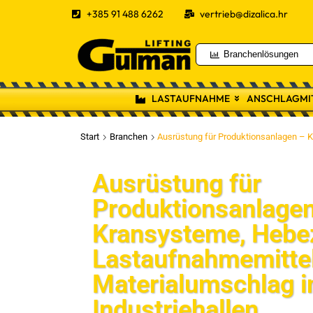
+385 91 488 6262
vertrieb@dizalica.hr
Branchenlösungen
LASTAUFNAHME
ANSCHLAGMI
Start
Branchen
Ausrüstung für Produktionsanlagen – K
Ausrüstung für
Produktionsanlage
Kransysteme, Hebe
Lastaufnahmemittel
Materialumschlag i
Industriehallen