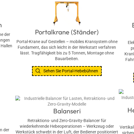
n
Portalkrane (Ständer)
he der
tungen
Portal-Krane auf Gestellen – mobiles Kransystem ohne
Ele
 Hallen
Fundament, das sich leicht in der Werkstatt verfahren
p
lässt. Tragfähigkeit bis zu 5 Tonnen, Montage ohne
Kran
Bauarbeiten.
Fahr
Sehen Sie Portal-Hebebühnen
H
Balanseri
Retraktions- und Zero-Gravity-Balancer für
wiederkehrende Hebeoperationen – Werkzeug oder
Vertika
in der
Werkstück schwebt in der Luft, der Bediener positioniert
sicher