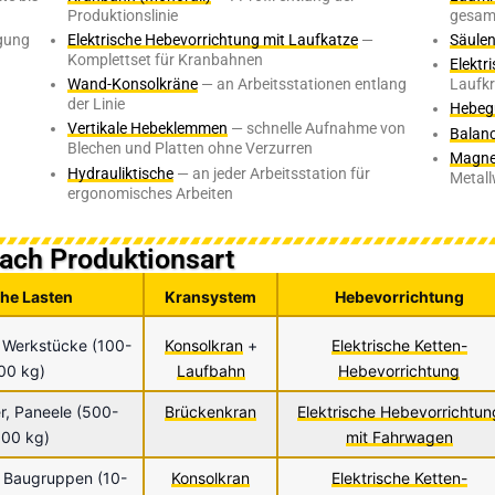
Produktionslinie
gesamt
gung
Elektrische Hebevorrichtung mit Laufkatze
—
Säule
Komplettset für Kranbahnen
Elektr
Wand-Konsolkräne
— an Arbeitsstationen entlang
Laufk
der Linie
Hebegu
Vertikale Hebeklemmen
— schnelle Aufnahme von
Balan
Blechen und Platten ohne Verzurren
Magne
Hydrauliktische
— an jeder Arbeitsstation für
Metal
ergonomisches Arbeiten
nach Produktionsart
he Lasten
Kransystem
Hebevorrichtung
e, Werkstücke (100-
Konsolkran
+
Elektrische Ketten-
00 kg)
Laufbahn
Hebevorrichtung
er, Paneele (500-
Brückenkran
Elektrische Hebevorrichtun
00 kg)
mit Fahrwagen
 Baugruppen (10-
Konsolkran
Elektrische Ketten-