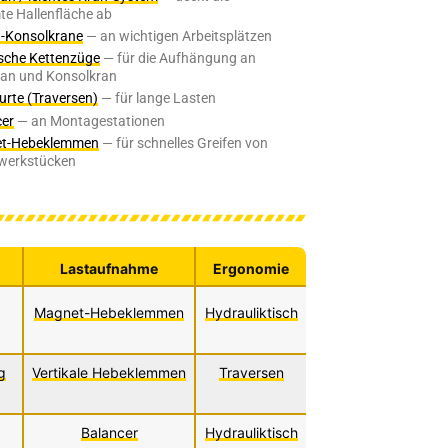
e Hallenfläche ab
n-Konsolkrane
— an wichtigen Arbeitsplätzen
ische Kettenzüge
— für die Aufhängung an
ran und Konsolkran
rte (Traversen)
— für lange Lasten
cer
— an Montagestationen
t-Hebeklemmen
— für schnelles Greifen von
lwerkstücken
Lastaufnahme
Ergonomie
Magnet-Hebeklemmen
Hydrauliktisch
g
Vertikale Hebeklemmen
Traversen
Balancer
Hydrauliktisch