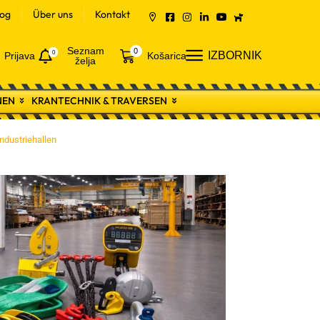
log
Über uns
Kontakt
Seznam
0
0
IZBORNIK
Prijava
Košarica
želja
NEN
KRANTECHNIK & TRAVERSEN
ndustriehallen