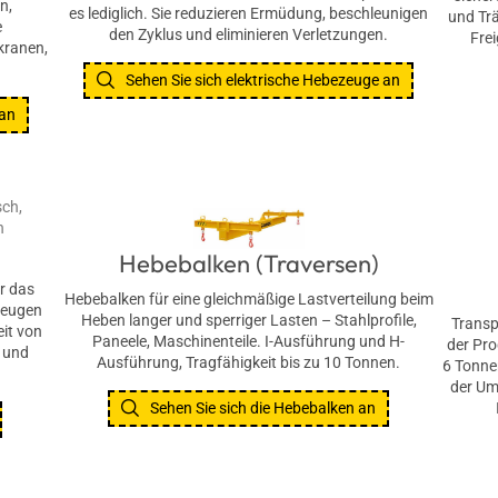
n,
es lediglich. Sie reduzieren Ermüdung, beschleunigen
und Tr
e
den Zyklus und eliminieren Verletzungen.
Frei
kranen,
Sehen Sie sich elektrische Hebezeuge an
 an
Hebebalken (Traversen)
r das
Hebebalken für eine gleichmäßige Lastverteilung beim
zeugen
Heben langer und sperriger Lasten – Stahlprofile,
Transp
eit von
Paneele, Maschinenteile. I-Ausführung und H-
der Pro
 und
Ausführung, Tragfähigkeit bis zu 10 Tonnen.
6 Tonne
der Um
Sehen Sie sich die Hebebalken an