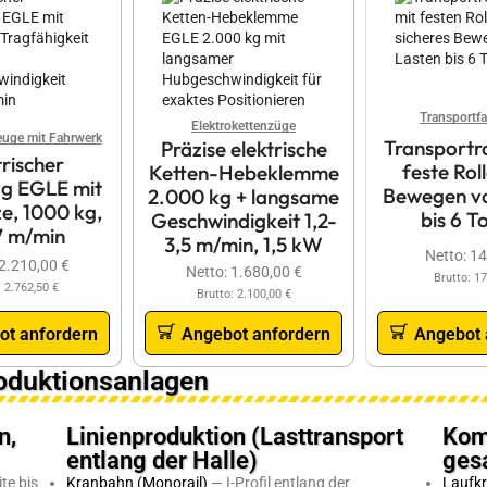
Transportf
Elektrokettenzüge
euge mit Fahrwerk
Transportro
Präzise elektrische
trischer
feste Rol
Ketten-Hebeklemme
g EGLE mit
Bewegen vo
2.000 kg + langsame
e, 1000 kg,
bis 6 T
Geschwindigkeit 1,2-
7 m/min
3,5 m/min, 1,5 kW
Netto:
14
2.210,00
€
Netto:
1.680,00
€
Brutto:
17
:
2.762,50
€
Brutto:
2.100,00
€
ot anfordern
Angebot anfordern
Angebot 
roduktionsanlagen
n,
Linienproduktion (Lasttransport
Kom
entlang der Halle)
ges
te bis
Kranbahn (Monorail)
— I-Profil entlang der
Laufkr