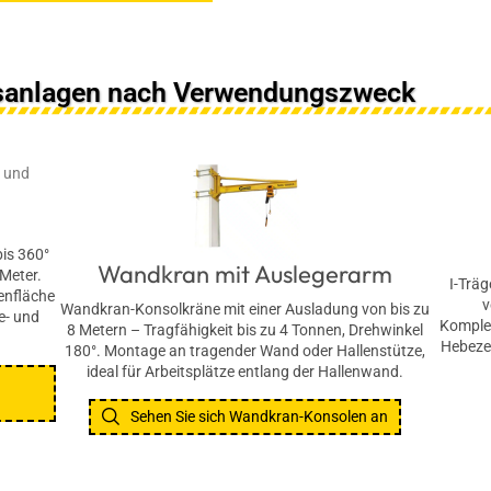
nsanlagen nach Verwendungszweck
is 360°
Wandkran mit Auslegerarm
 Meter.
I-Trä
enfläche
v
Wandkran-Konsolkräne mit einer Ausladung von bis zu
e- und
Komple
8 Metern – Tragfähigkeit bis zu 4 Tonnen, Drehwinkel
Hebezeu
180°. Montage an tragender Wand oder Hallenstütze,
ideal für Arbeitsplätze entlang der Hallenwand.
Sehen Sie sich Wandkran-Konsolen an