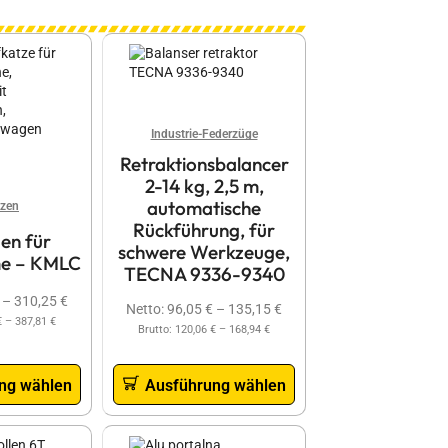
Industrie-Federzüge
Retraktionsbalancer
2-14 kg, 2,5 m,
automatische
tzen
Rückführung, für
en für
schwere Werkzeuge,
e – KMLC
TECNA 9336-9340
–
310,25
€
Netto:
96,05
€
–
135,15
€
€
–
387,81
€
Brutto:
120,06
€
–
168,94
€
ng wählen
Ausführung wählen