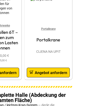
ahrwerke
Portalkrane
llen 6T –
len zum
Portalkrane
n Lasten
onnen
CIJENA NA UPIT
0,00
€
5,00
€
anfordern
Angebot anfordern
plette Halle (Abdeckung der
amten Fläche)
an / leichtes Kran-System
— deckt die