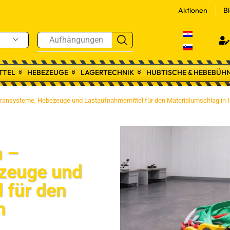
Aktionen
B
Aufhängungen
TTEL
HEBEZEUGE
LAGERTECHNIK
HUBTISCHE & HEBEBÜH
ransysteme, Hebezeuge und Lastaufnahmemittel für den Materialumschlag in I
n –
zeuge und
 für den
n