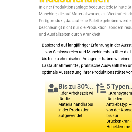
In einer Produktionsanlage bedeutet jede Minute Sti
Maschine, die auf Material wartet, ein Werkstück, 
Fertigprodukt, das auf eine Palette gehoben werden 
beschleunigt nicht nur die Produktion, sondern red
und Ausfallzeiten durch Krankheit.
Basierend auf langjähriger Erfahrung in der Aus
– von Schlossereien und Maschinenbau über die L
bis hin zu chemischen Anlagen – haben wir einen 
Lastaufnahmemittel, praktische Auswahlhilfen un
optimale Ausstattung Ihrer Produktionsstätte vor
Bis zu 30%...
5 Typen..
...der Arbeitszeit wird
...Kransyste
für die
für jeden
Materialhandhabung
Antriebstyp —
in der Produktion
von der Konso
aufgewendet
bis zur
Brückenkran-
Hebeklemme