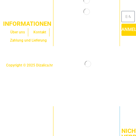
INFORMATIONEN
ANME
Über uns
Kontakt
Zahlung und Lieferung
Copyright © 2025
Dizalica.hr
NICH