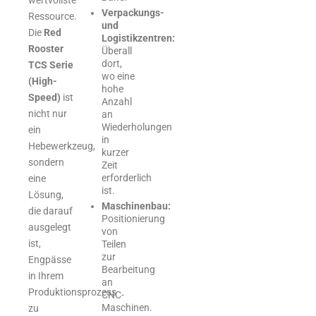
wertvollste
Verpackungs-
Ressource.
und
Die
Red
Logistikzentren:
Rooster
Überall
dort,
TCS Serie
wo eine
(High-
hohe
Speed)
ist
Anzahl
nicht nur
an
Wiederholungen
ein
in
Hebewerkzeug,
kurzer
sondern
Zeit
erforderlich
eine
ist.
Lösung,
Maschinenbau:
die darauf
Positionierung
ausgelegt
von
ist,
Teilen
zur
Engpässe
Bearbeitung
in Ihrem
an
Produktionsprozess
CNC-
Maschinen.
zu