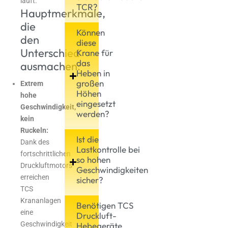
läuft.
TCR?
Hauptmerkmale,
die
Können
den
diese
Unterschied
Krane für
das
ausmachen:
Heben in
großen
Extrem
Höhen
hohe
eingesetzt
Geschwindigkeit,
werden?
kein
Ruckeln:
Ist die
Dank des
Lastkontrolle bei
fortschrittlichen
so hohen
Druckluftmotors
Geschwindigkeiten
erreichen
sicher?
TCS
Krananlagen
Benötigen TCS
eine
Druckluft-
Geschwindigkeit
Hebegeräte