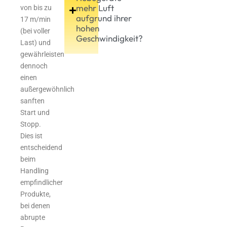
mehr Luft
von bis zu
aufgrund ihrer
17 m/min
hohen
(bei voller
Geschwindigkeit?
Last) und
gewährleisten
dennoch
einen
außergewöhnlich
sanften
Start und
Stopp.
Dies ist
entscheidend
beim
Handling
empfindlicher
Produkte,
bei denen
abrupte