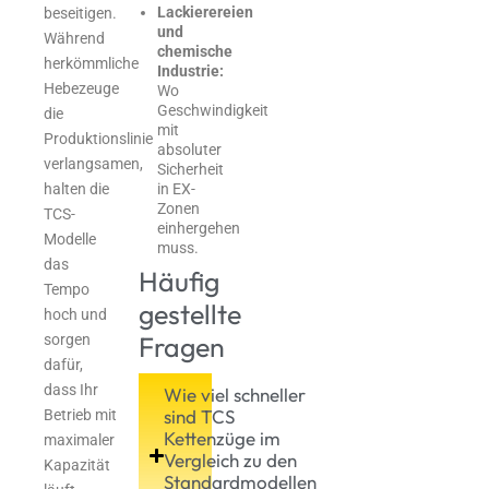
Lackierereien
beseitigen.
und
Während
chemische
herkömmliche
Industrie:
Hebezeuge
Wo
Geschwindigkeit
die
mit
Produktionslinie
absoluter
verlangsamen,
Sicherheit
in EX-
halten die
Zonen
TCS-
einhergehen
Modelle
muss.
das
Häufig
Tempo
gestellte
hoch und
Fragen
sorgen
dafür,
dass Ihr
Wie viel schneller
sind TCS
Betrieb mit
Kettenzüge im
maximaler
Vergleich zu den
Kapazität
Standardmodellen