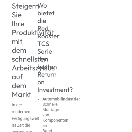
Steigern
Wo
bietet
Sie
die
Ihre
Red
Produktivität
Rooster
mit
TCS
dem
Serie
schnellsten
den
besten
Arbeitszyklus
Return
auf
on
dem
Investment?
Markt
Automobilindustrie:
Schnelle
In der
Montage
modernen
von
Fertigungswelt
Komponenten
ist Zeit die
am
Band.