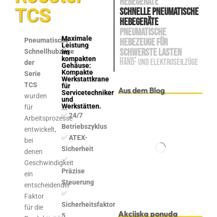
Hebegeräte
TCS
Schnelle pneumatische
Hebegeräte
Pneumatische
Maximale
Pneumatische
Hebezeuge für
Leistung
schwerste Lasten
Schnellhubzüge
im
kompakten
Hand- und Elektroseilzüge
der
Gehäuse:
Kompakte
Serie
Werkstattkrane
TCS
für
Aus dem Blog
Servicetechniker
wurden
und
Werkstätten.
für
✅
24/7
Arbeitsprozesse
Betriebszyklus
entwickelt,
✅
ATEX-
bei
Sicherheit
denen
✅
Geschwindigkeit
Präzise
ein
Steuerung
entscheidender
✅
Faktor
Sicherheitsfaktor
für die
Akcijska ponuda
5