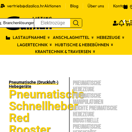
vertrieb@dizalica.hr
Aktionen
Blog
Über uns
Kontakt
S
0
Elektrozüge
Branchenlösungen
Prijav
LASTAUFNAHME
ANSCHLAGMITTEL
HEBEZEUGE
LAGERTECHNIK
HUBTISCHE & HEBEBÜHNEN
KRANTECHNIK & TRAVERSEN
PNEUMATISCHE
Pneumatische (Druckluft-)
Hebegeräte
HEBEZEUGE
Pneumatische
Pneumatische
Manipulatoren
Schnellheber
Leichte pneumatische
Red
Hebezeuge
Industrielle
Rooster
pneumatische