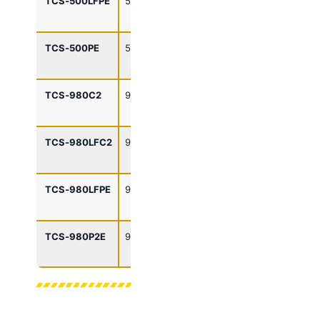
TCS‑500LFPE
500 kg
Taster +
13 / 24 m/mi
Hebel
TCS‑500PE
500 kg
Taster
17 / 33 m/mi
TCS‑980C2
980 kg
Seil
8,5 / 17 m/mi
TCS‑980LFC2
980 kg
Seil
6,5 / 12 m/mi
(präzise)
TCS‑980LFPE
980 kg
Taster +
6,5 / 12 m/mi
Hebel
TCS‑980P2E
980 kg
Taster
8,5 / 17 m/mi