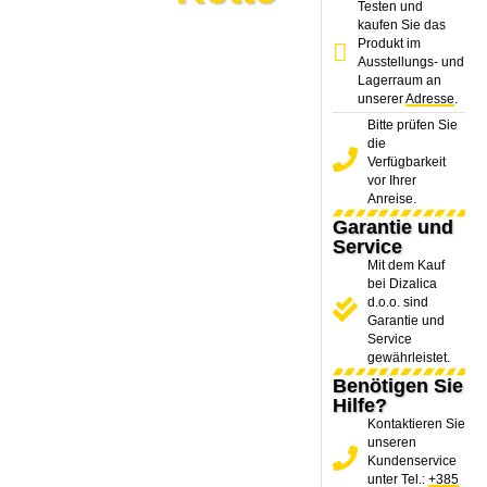
Testen und
kaufen Sie das
Produkt im
Ausstellungs- und
Lagerraum an
unserer
Adresse
.
Bitte prüfen Sie
die
Verfügbarkeit
vor Ihrer
Anreise.
Garantie und
Service
Mit dem Kauf
bei Dizalica
d.o.o. sind
Garantie und
Service
gewährleistet.
Benötigen Sie
Hilfe?
Kontaktieren Sie
unseren
Kundenservice
unter Tel.:
+385