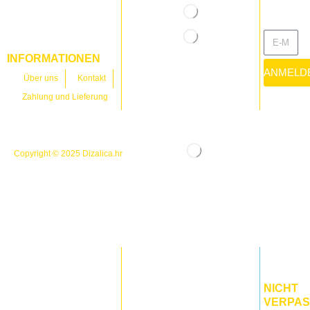
INFORMATIONEN
ANMELD
Über uns
Kontakt
Zahlung und Lieferung
Copyright © 2025
Dizalica.hr
NICHT
VERPAS