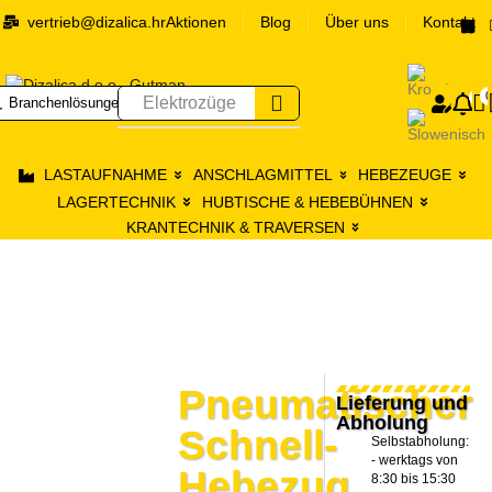
vertrieb@dizalica.hr
Aktionen
Blog
Über uns
Kontakt
0
0
Elektrozüge
Branchenlösungen
Prij
LASTAUFNAHME
ANSCHLAGMITTEL
HEBEZEUGE
LAGERTECHNIK
HUBTISCHE & HEBEBÜHNEN
KRANTECHNIK & TRAVERSEN
Pneumatischer
Lieferung und
Abholung
Schnell-
Selbstabholung:
- werktags von
Hebezug
8:30 bis 15:30