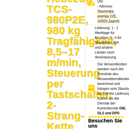
Uhr
TCS-
- Adresse:
Slavonska
980P2E,
avenija 22E,
10000 Zagreb
980 kg
Lieferung: 1 - 2
Werktage für
Tragfähigkeit,
Kroatien, 3 - 4 für
Slowenien, BiH
und andere
8,5–17
Länder nach
Vereinbarung
m/min,
Die Versandkosten
Steuerung
werden nach der
Preisliste des
Versanddienstleiste
per
berechnet und
hängen vom Stando
Tastschalter,
ab. Für die Lieferun
nutzen wir die
2-
Dienste der
Kurierdienste
GW,
Strang-
GLS und DPD
.
Besuchen Sie
Kette
uns