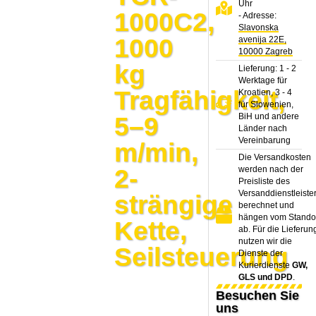
Uhr
1000C2,
- Adresse:
Slavonska
1000
avenija 22E,
10000 Zagreb
kg
Lieferung: 1 - 2
Werktage für
Tragfähigkeit,
Kroatien, 3 - 4
für Slowenien,
BiH und andere
5–9
Länder nach
Vereinbarung
m/min,
Die Versandkosten
2-
werden nach der
Preisliste des
Versanddienstleiste
strängige
berechnet und
hängen vom Stando
Kette,
ab. Für die Lieferun
nutzen wir die
Seilsteuerung
Dienste der
Kurierdienste
GW,
GLS und DPD
.
Besuchen Sie
uns