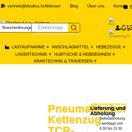
vertrieb@dizalica.hr
Aktionen
Blog
Über uns
Kontakt
0
Elektrozüge
Branchenlösungen
Prij
LASTAUFNAHME
ANSCHLAGMITTEL
HEBEZEUGE
LAGERTECHNIK
HUBTISCHE & HEBEBÜHNEN
KRANTECHNIK & TRAVERSEN
Pneumatischer
Lieferung und
Abholung
Kettenzug
Selbstabholung:
- werktags von
TCR-
8:30 bis 15:30