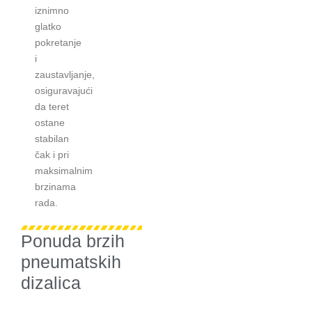
iznimno
glatko
pokretanje
i
zaustavljanje,
osiguravajući
da teret
ostane
stabilan
čak i pri
maksimalnim
brzinama
rada.
Ponuda brzih
pneumatskih
dizalica