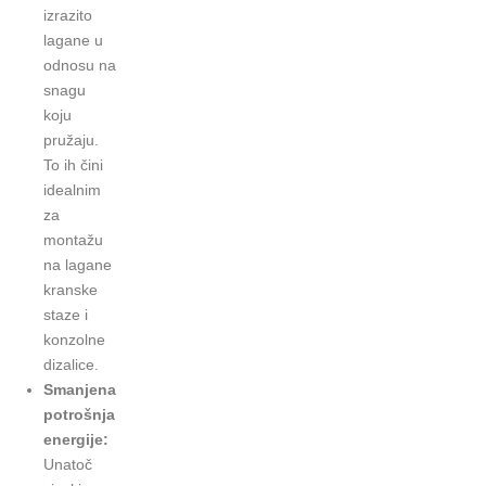
izrazito
lagane u
odnosu na
snagu
koju
pružaju.
To ih čini
idealnim
za
montažu
na lagane
kranske
staze i
konzolne
dizalice.
Smanjena
potrošnja
energije:
Unatoč