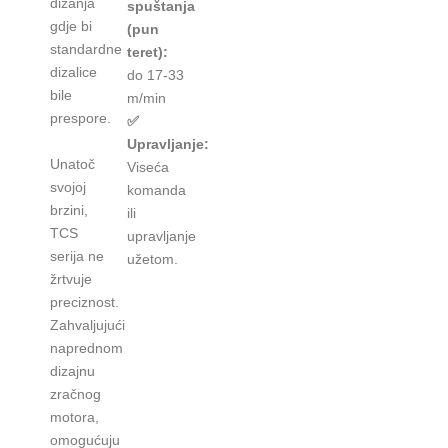
dizanja
spuštanja
gdje bi
(pun
standardne
teret):
dizalice
do 17-33
bile
m/min
prespore.
✅
Upravljanje:
Unatoč
Viseća
svojoj
komanda
brzini,
ili
TCS
upravljanje
serija ne
užetom.
žrtvuje
preciznost.
Zahvaljujući
naprednom
dizajnu
zračnog
motora,
omogućuju