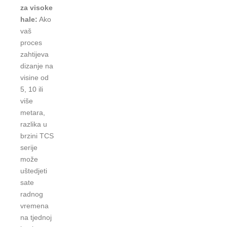
za visoke
hale:
Ako
vaš
proces
zahtijeva
dizanje na
visine od
5, 10 ili
više
metara,
razlika u
brzini TCS
serije
može
uštedjeti
sate
radnog
vremena
na tjednoj