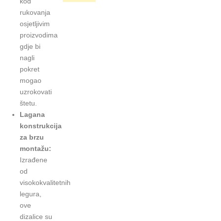
kod
rukovanja
osjetljivim
proizvodima
gdje bi
nagli
pokret
mogao
uzrokovati
štetu.
Lagana
konstrukcija
za brzu
montažu:
Izrađene
od
visokokvalitetnih
legura,
ove
dizalice su