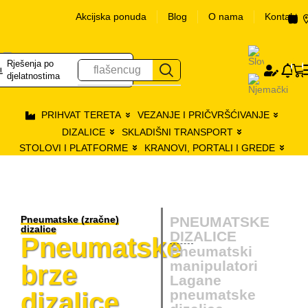
Akcijska ponuda
Blog
O nama
Kontakt
Rješenja po
Logir
0
flašencug
se
djelatnostima
PRIHVAT TERETA
VEZANJE I PRIČVRŠĆIVANJE
DIZALICE
SKLADIŠNI TRANSPORT
STOLOVI I PLATFORME
KRANOVI, PORTALI I GREDE
Pneumatske (zračne)
PNEUMATSKE
dizalice
DIZALICE
Pneumatske
Pneumatski
manipulatori
brze
Lagane
pneumatske
dizalice