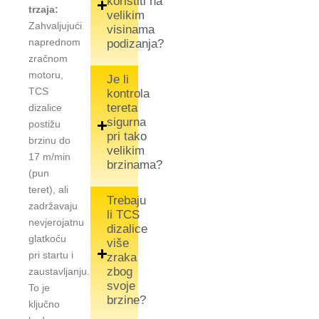
koristiti na
trzaja:
velikim
Zahvaljujući
visinama
naprednom
podizanja?
zračnom
motoru,
Je li
TCS
kontrola
tereta
dizalice
sigurna
postižu
pri tako
brzinu do
velikim
17 m/min
brzinama?
(pun
teret), ali
Trebaju
zadržavaju
li TCS
nevjerojatnu
dizalice
glatkoću
više
pri startu i
zraka
zbog
zaustavljanju.
svoje
To je
brzine?
ključno