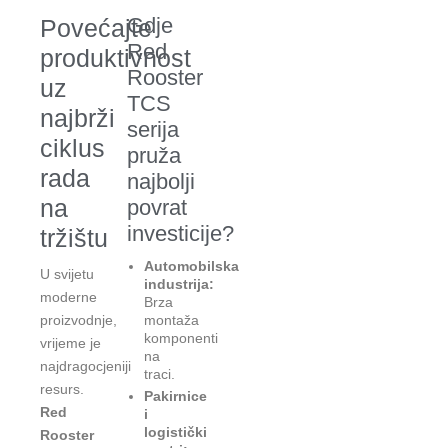
Gdje
Povećajte
Red
produktivnost
Rooster
uz
TCS
najbrži
serija
ciklus
pruža
rada
najbolji
na
povrat
investicije?
tržištu
Automobilska
U svijetu
industrija:
moderne
Brza
proizvodnje,
montaža
komponenti
vrijeme je
na
najdragocjeniji
traci.
resurs.
Pakirnice
Red
i
logistički
Rooster