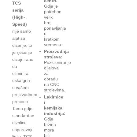
centri:
TCS
Gdje je
serija
potreban
(High-
velik
broj
Speed)
ponavljanja
nije samo
u
alat za
kratkom
vremenu.
dizanje; to
Proizvodnja
je rješenje
strojeva:
dizajnirano
Pozicioniranje
da
dijelova
eliminira
za
obradu
uska grla
na CNC
u vašem
strojevima.
proizvodnom
Lakirnice
procesu.
i
kemijska
Tamo gdje
industrija:
standardne
Gdje
dizalice
brzina
usporavaju
mora
biti
liniju, TCS