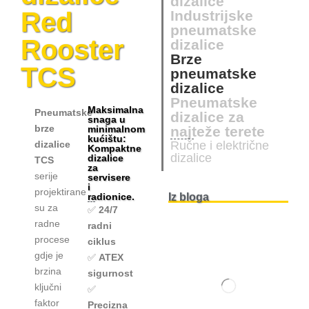
dizalice
Red
Industrijske
pneumatske
Rooster
dizalice
Brze
TCS
pneumatske
dizalice
Pneumatske
Maksimalna
Pneumatske
dizalice za
snaga u
brze
minimalnom
najteže terete
kućištu:
dizalice
Ručne i električne
Kompaktne
dizalice
dizalice
TCS
za
serije
servisere
i
projektirane
radionice.
Iz bloga
su za
✅
24/7
radne
radni
procese
ciklus
gdje je
✅
ATEX
brzina
sigurnost
ključni
✅
faktor
Precizna