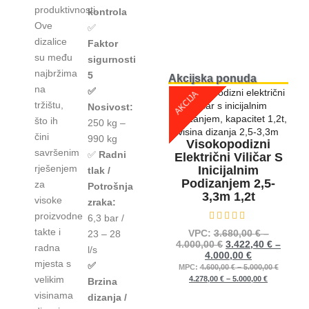
produktivnosti.
kontrola
Ove
✅
dizalice
Faktor
su među
sigurnosti
najbržima
5
Akcijska ponuda
na
✅
AKCIJA
tržištu,
Nosivost:
što ih
250 kg –
čini
990 kg
Visokopodizni
savršenim
✅
Radni
Električni Viličar S
rješenjem
Inicijalnim
tlak /
Podizanjem 2,5-
za
Potrošnja
3,3m 1,2t
visoke
zraka:
proizvodne
6,3 bar /
Ocijenjeno
0
od 5
takte i
VPC:
3.680,00
€
–
23 – 28
4.000,00
€
3.422,40
€
–
radna
l/s
4.000,00
€
mjesta s
✅
MPC:
4.600,00
€
–
5.000,00
€
velikim
4.278,00
€
–
5.000,00
€
Brzina
visinama
dizanja /