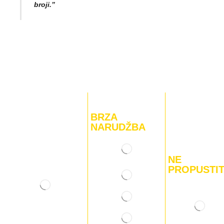
broji.”
BRZA
NARUDŽBA
NE
PROPUSTI