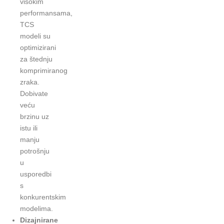
visokim
performansama,
TCS
modeli su
optimizirani
za štednju
komprimiranog
zraka.
Dobivate
veću
brzinu uz
istu ili
manju
potrošnju
u
usporedbi
s
konkurentskim
modelima.
Dizajnirane