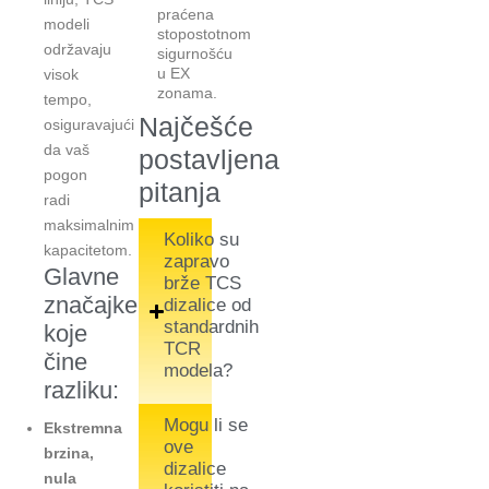
praćena
modeli
stopostotnom
održavaju
sigurnošću
u EX
visok
zonama.
tempo,
Najčešće
osiguravajući
da vaš
postavljena
pogon
pitanja
radi
maksimalnim
Koliko su
kapacitetom.
zapravo
Glavne
brže TCS
značajke
dizalice od
standardnih
koje
TCR
čine
modela?
razliku:
Mogu li se
Ekstremna
ove
brzina,
dizalice
nula