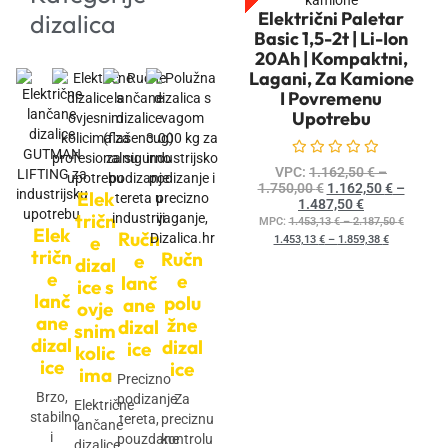
Električni Paletar
dizalica
Basic 1,5-2t | Li-Ion
20Ah | Kompaktni,
Lagani, Za Kamione
I Povremenu
Upotrebu
Ocijenjeno
0
od 5
VPC:
1.162,50
€
–
1.750,00
€
1.162,50
€
–
Elek
1.487,50
€
tričn
MPC:
1.453,13
€
–
2.187,50
€
Elek
Ručn
e
1.453,13
€
–
1.859,38
€
tričn
Ručn
e
dizal
e
e
lanč
ice s
lanč
polu
ane
ovje
ane
žne
dizal
snim
dizal
dizal
ice
kolic
ice
ice
ima
Precizno
Brzo,
podizanje
Za
Električne
stabilno
tereta,
preciznu
lančane
i
pouzdane
kontrolu
dizalice