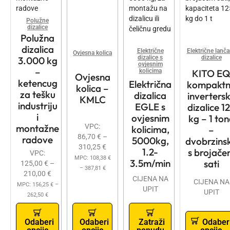
Polužne
dizalice
Polužna
dizalica
Električne
Električne lanč
Ovjesna kolica
dizalice s
dizalice
3.000 kg
ovjesnim
–
KITO E
kolicima
Ovjesna
ketencug
Električna
kompakt
kolica –
za tešku
dizalica
inverters
KMLC
industriju
EGLE s
dizalice 1
i
ovjesnim
kg – 1 to
montažne
VPC:
kolicima,
–
86,70
€
–
radove
5000kg,
dvobrzins
310,25
€
1.2-
s brojač
VPC:
MPC:
108,38
€
3.5m/min
sati
125,00
€
–
–
387,81
€
210,00
€
CIJENA NA
CIJENA NA
MPC:
156,25
€
–
UPIT
UPIT
262,50
€
Odaberi
Odaberi
Zatraži
Odaber