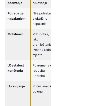
podizanja
rukovanju
ujednačena
Potreba za
Nije potrebno
Potrebno
napajanjem
električno
električno
napajanje
napajanje
Mobilnost
Vrlo dobra,
Ovisi o
lako
izvedbi i
premještanje
načinu
između radnih
ovješenja
mjesta
Učestalost
Povremena do
Redovita i
korištenja
redovita
intenzivna
uporaba
uporaba
Upravljanje
Ručni lanac ili
Upravljačka
poluga
tipkala ili
viseća
upravljačka