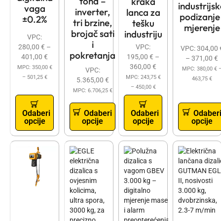
tona –
kraka
industrijs
vaga
inverter,
lanca za
podizanje 
±0.2%
tri brzine,
tešku
mjerenje
brojač sati
industriju
VPC:
i
280,00
€
–
VPC:
VPC:
304,00
pokretanja
401,00
€
195,00
€
–
–
371,00
€
360,00
€
MPC:
350,00
€
MPC:
380,00
€
VPC:
–
501,25
€
MPC:
243,75
€
463,75
€
5.365,00
€
–
450,00
€
MPC:
6.706,25
€
Odaberi
Odaberi
Odaberi
Odaber
opcije
opcije
opcije
opcije