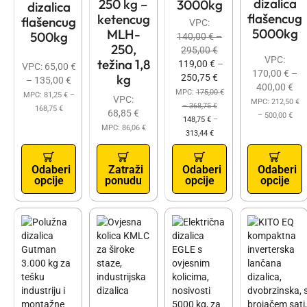
dizalica
250 kg –
3000kg
dizalica
flašencug
ketencug
flašencug
VPC:
5000kg
MLH-
500kg
140,00
€
–
250,
295,00
€
VPC:
težina 1,8
119,00
€
–
VPC:
65,00
€
170,00
€
–
kg
250,75
€
–
135,00
€
400,00
€
MPC:
175,00
€
MPC:
81,25
€
–
VPC:
MPC:
212,50
€
–
368,75
€
168,75
€
68,85
€
–
500,00
€
148,75
€
–
MPC:
86,06
€
313,44
€
Odaberi
Zatraži
Odaberi
Odaberi
opcije
ponudu
opcije
opcije