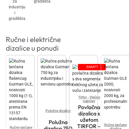
za
gradilišta.
industriju
i
gradilišta.
˙
Ručne i električne
dizalice u ponudi
RABATT
Tirfor - Vlečne
naprave
Povlačna
Polužne dizalice
dizalica s
užetom
Polužna
TIRFOR –
Ručne lančane
dizalica 750
Ručne lančane
dizalice