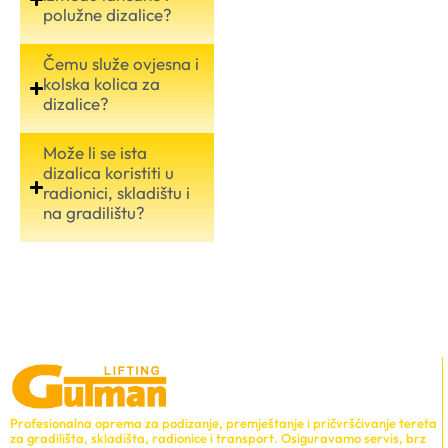
polužne dizalice?
Čemu služe ovjesna i
kolska kolica za
dizalice?
Može li se ista
dizalica koristiti u
radionici, skladištu i
na gradilištu?
Profesionalna oprema za podizanje, premještanje i pričvršćivanje tereta
za gradilišta, skladišta, radionice i transport. Osiguravamo servis, brz