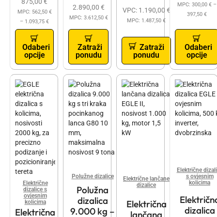
875,00
€
MPC:
300,00
€
–
2.890,00
€
VPC:
1.190,00
€
MPC:
562,50
€
397,50
€
MPC:
3.612,50
€
MPC:
1.487,50
€
–
1.093,75
€
Odaberi
Zatraži
Zatraži
Odaberi
opcije
ponudu
ponudu
opcije
Električne dizal
Polužne dizalice
s ovjesnim
Električne lančane
kolicima
Električne
dizalice
Polužna
dizalice s
ovjesnim
Električn
dizalica
Električna
kolicima
dizalica
9.000 kg –
Električna
lančana