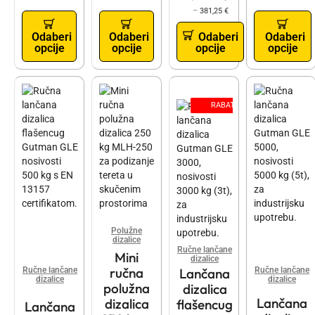
–
381,25
€
Odaberi
Odaberi
Odaberi
Odaberi
opcije
opcije
opcije
opcije
RABATT
Polužne
dizalice
Ručne lančane
Mini
dizalice
ručna
Ručne lančane
Ručne lančane
Lančana
dizalice
dizalice
polužna
dizalica
Lančana
dizalica
flašencug
Lančana