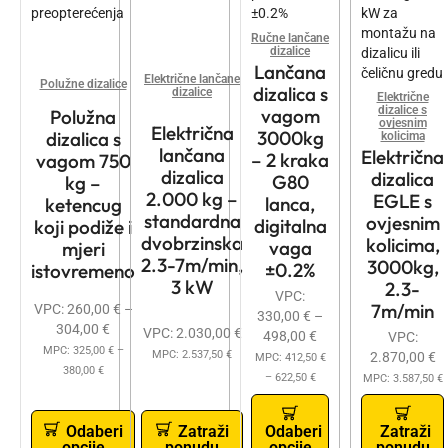
Ručne lančane
dizalice
Lančana
Električne lančane
Polužne dizalice
dizalica s
dizalice
Električne
dizalice s
vagom
Polužna
ovjesnim
Električna
3000kg
dizalica s
kolicima
lančana
Električna
– 2 kraka
vagom 750
dizalica
dizalica
G80
kg –
2.000 kg –
EGLE s
lanca,
ketencug
standardna
ovjesnim
digitalna
koji podiže i
dvobrzinska
kolicima,
vaga
mjeri
2.3-7m/min,
3000kg,
±0.2%
istovremeno
3 kW
2.3-
VPC:
7m/min
VPC:
260,00
€
–
330,00
€
–
304,00
€
VPC:
2.030,00
€
498,00
€
VPC:
MPC:
325,00
€
–
MPC:
2.537,50
€
2.870,00
€
MPC:
412,50
€
380,00
€
–
622,50
€
MPC:
3.587,50
€
Odaberi
Zatraži
Odaberi
Zatraži
opcije
ponudu
opcije
ponudu