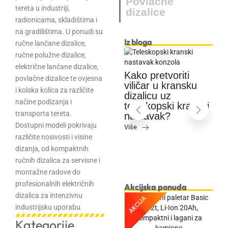
Povlačne
tereta u industriji,
dizalice
radionicama, skladištima i
na gradilištima. U ponudi su
Iz bloga
ručne lančane dizalice,
ručne polužne dizalice,
električne lančane dizalice,
Kako pretvoriti
povlačne dizalice te ovjesna
Kako odabrati
viličar u kransku
i kolska kolica za različite
prave beskonačne
dizalicu uz
U
načine podizanja i
priveznice –
teleskopski kranski
h
transporta tereta.
,
kompletan vodič
nastavak?
k
Dostupni modeli pokrivaju
Više
Više
p
različite nosivosti i visine
r
dizanja, od kompaktnih
V
ručnih dizalica za servisne i
montažne radove do
profesionalnih električnih
Akcijska ponuda
dizalica za intenzivnu
AKCIJA
industrijsku uporabu.
Kategorije