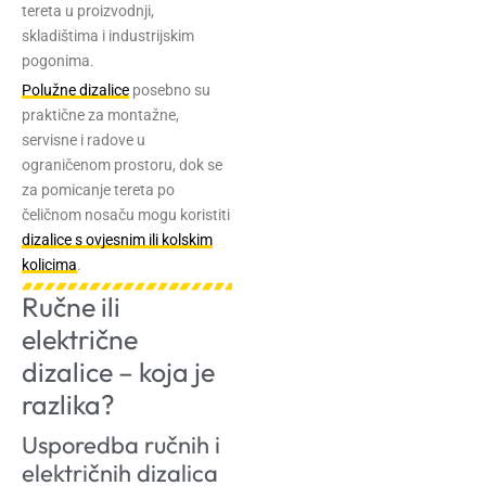
tereta u proizvodnji,
skladištima i industrijskim
pogonima.
Polužne dizalice
posebno su
praktične za montažne,
servisne i radove u
ograničenom prostoru, dok se
za pomicanje tereta po
čeličnom nosaču mogu koristiti
dizalice s ovjesnim ili kolskim
kolicima
.
Ručne ili
električne
dizalice – koja je
razlika?
Usporedba ručnih i
električnih dizalica