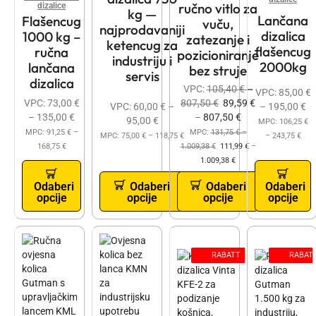
ručno vitlo za
dizalice
kg —
Lančana
Flašencug
vuču,
najprodavaniji
dizalica
1000 kg –
zatezanje i
ketencug za
flašencug
ručna
pozicioniranje
industriju i
2000kg
lančana
bez struje
servis
dizalica
VPC:
105,40
€
–
VPC:
85,00
€
807,50
€
89,59
€
VPC:
73,00
€
–
195,00
€
VPC:
60,00
€
–
–
807,50
€
–
135,00
€
95,00
€
MPC:
106,25
€
MPC:
131,75
€
–
MPC:
91,25
€
–
–
243,75
€
MPC:
75,00
€
–
118,75
€
1.009,38
€
111,99
€
–
168,75
€
1.009,38
€
Odaberi
Odaberi
Odaberi
Odaberi
opcije
opcije
opcije
opcije
RABATT
RABAT