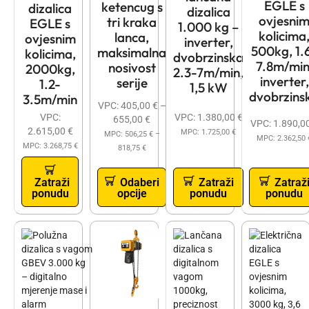
EGLE s
ketencug s
dizalica
dizalica
ovjesni
tri kraka
EGLE s
1.000 kg –
kolicima
lanca,
ovjesnim
inverter,
500kg, 1.
maksimalna
kolicima,
dvobrzinska
7.8m/min
nosivost
2000kg,
2.3-7m/min,
inverter,
serije
1.2-
1,5 kW
dvobrzins
3.5m/min
VPC:
405,00
€
–
VPC:
VPC:
1.380,00
€
655,00
€
VPC:
1.890,0
2.615,00
€
MPC:
1.725,00
€
MPC:
506,25
€
–
MPC:
2.362,50
MPC:
3.268,75
€
818,75
€
Zatraži
Odaberi
Zatraži
Zatraž
ponudu
opcije
ponudu
ponudu