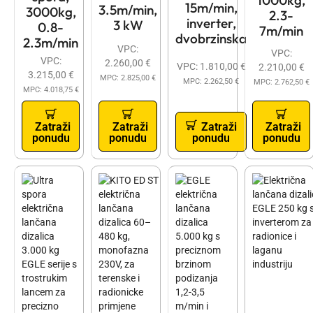
1000kg,
15m/min,
3.5m/min,
3000kg,
2.3-
inverter,
3 kW
0.8-
7m/min
dvobrzinska
2.3m/min
VPC:
VPC:
VPC:
2.260,00
€
VPC:
1.810,00
€
2.210,00
€
3.215,00
€
MPC:
2.825,00
€
MPC:
2.262,50
€
MPC:
2.762,50
€
MPC:
4.018,75
€
Zatraži
Zatraži
Zatraži
Zatraži
ponudu
ponudu
ponudu
ponudu