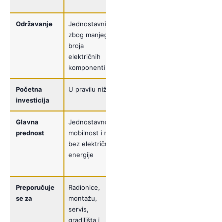
jedinica
Održavanje
Jednostavnije
Zahtijeva
zbog manjeg
kontrolu
broja
električnih i
električnih
mehaničkih
komponenti
komponenti
Početna
U pravilu niža
U pravilu viša
investicija
Glavna
Jednostavnost,
Brzina,
prednost
mobilnost i rad
produktivnost
bez električne
i lakše
energije
rukovanje
teretom
Preporučuje
Radionice,
Proizvodnju,
se za
montažu,
skladišta,
servis,
industrijske
gradilišta i
pogone i