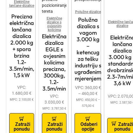
Električne
lančane dizalice
Polužne dizalice
Precizna
Polužna
Električne
električna
Električne lanč
dizalice s
dizalica s
dizalice
ovjesnim
lančana
kolicima
vagom
dizalica
Električna
Električn
3.000 kg
2.000 kg
dizalica
lančana
–
+ spora
EGLE s
dizalica
ketencug
brzina
ovjesnim
3.000 kg
za tešku
1.2-
kolicima
standard
industriju s
3.5m/min,
precizna,
dvobrzins
ugrađenim
1,5 kW
3000kg,
2.3-7m/mi
mjerenjem
1.2-
3,6 kW
VPC:
3.5m/min
VPC:
360,00
€
1.680,00
€
–
460,00
€
VPC:
VPC:
2.070,0
MPC:
2.100,00
€
MPC:
450,00
€
–
3.030,00
€
MPC:
2.587,50
575,00
€
MPC:
3.787,50
€
Zatraži
Zatraži
Odaberi
Zatraž
ponudu
ponudu
opcije
ponudu