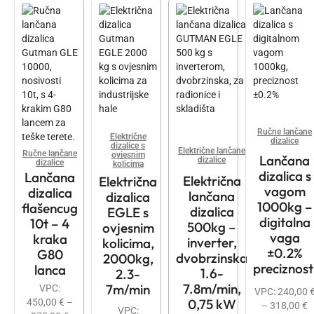
Ručne lančane
Električne
dizalice
dizalice s
Električne lančane
Ručne lančane
ovjesnim
Lančana
dizalice
dizalice
kolicima
dizalica s
Lančana
Električna
Električna
vagom
dizalica
lančana
dizalica
1000kg –
flašencug
dizalica
EGLE s
digitalna
10t – 4
500kg –
ovjesnim
vaga
kraka
inverter,
kolicima,
±0.2%
G80
dvobrzinska
2000kg,
preciznost
lanca
1.6-
2.3-
7.8m/min,
7m/min
VPC:
VPC:
240,00
0,75 kW
450,00
€
–
–
318,00
€
VPC: