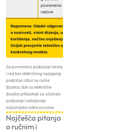
povremene
ponavljajuće
radove
operacije
Napomena: Odabir odgovarajuće dizalice ovisi
o nosivosti, visini dizanja, učestalosti
korištenja, načinu ovješenja i uvjetima rada.
Uvijek provjerite tehničke specifikacije
konkretnog modela.
Za povremeno podizanje tereta
i rad bez električnog napajanja
praktičan izbor su ručne
dizalice, dok su električne
dizalice prikladnije za učestalo
podizanje i zahtjevnije
industrijske radne procese.
Najčešća pitanja
o ručnim i