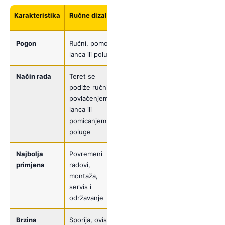
Karakteristika
Ručne dizalice
Električne
dizalice
Pogon
Ručni, pomoću
Elektromotor
lanca ili poluge
Način rada
Teret se
Teret se
podiže ručnim
podiže
povlačenjem
električnim
lanca ili
upravljanjem
pomicanjem
poluge
Najbolja
Povremeni
Često i
primjena
radovi,
intenzivno
montaža,
podizanje u
servis i
industriji i
održavanje
proizvodnji
Brzina
Sporija, ovisi o
Brža i