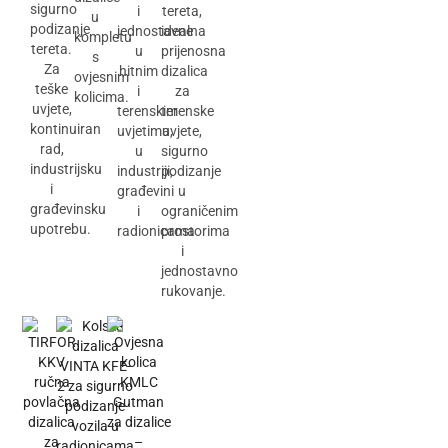
sigurno
i
tereta,
u
podizanje
jednostavne
idealna
kompletu
tereta.
u
prijenosna
s
Za
hitnim
dizalica
ovjesnim
teške
i
za
kolicima.
uvjete,
terenskim
terenske
kontinuiran
uvjetima,
uvjete,
rad,
u
sigurno
industrijsku
industriji,
podizanje
i
građevini
u
građevinsku
i
ograničenim
upotrebu.
radionicama
prostorima
i
jednostavno
rukovanje.