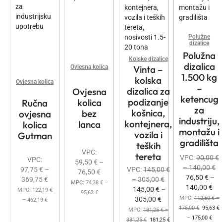
Polužne
dizalice
Polužna
Kolske dizalice
dizalica
Ovjesna kolica
Vinta –
1.500 kg
kolska
Ovjesna kolica
–
dizalica za
Ovjesna
ketencug
podizanje
kolica
Ručna
za
košnica,
bez
ovjesna
industriju,
kontejnera,
lanca
kolica
montažu i
vozila i
Gutman
gradilišta
teških
VPC:
tereta
VPC:
90,00
€
VPC:
59,50
€
–
–
140,00
€
97,75
€
–
VPC:
145,00
€
76,50
€
76,50
€
–
369,75
€
–
305,00
€
MPC:
74,38
€
–
140,00
€
145,00
€
–
MPC:
122,19
€
95,63
€
MPC:
112,50
€
–
305,00
€
–
462,19
€
175,00
€
95,63
€
MPC:
181,25
€
–
–
175,00
€
381,25
€
181,25
€