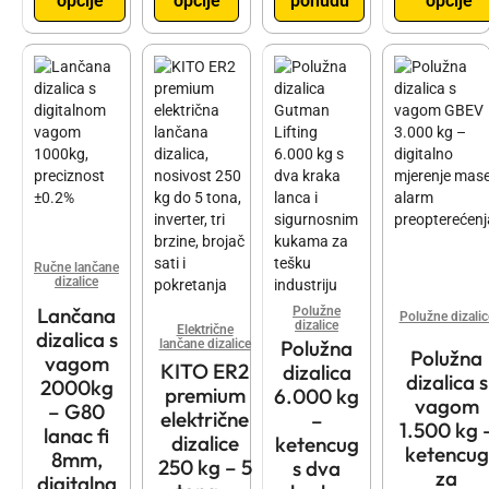
opcije
opcije
ponudu
opcije
Ručne lančane
dizalice
Lančana
Polužne
Polužne dizalic
dizalice
Električne
dizalica s
Polužna
lančane dizalice
Polužna
vagom
KITO ER2
dizalica
dizalica s
2000kg
premium
6.000 kg
vagom
– G80
električne
–
1.500 kg 
lanac fi
dizalice
ketencug
ketencug
8mm,
250 kg – 5
s dva
za
digitalna