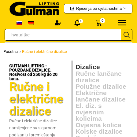
Rješenja po djelatnostima
0
0
hvataljke
Početna
Ručne i električne dizalice
GUTMAN LIFTING -
Dizalice
POUZDANE DIZALICE.
Ručne lančane
Nosivost od 250 kg do 20
tona.
dizalice
Ručne i
Polužne dizalice
Električne
električne
lančane dizalice
El. diz. s
dizalice
ovjesnim
kolicima
Ručne i električne dizalice
Ovjesna kolica
namijenjene su sigurnom
Kolske dizalice
podizanju i premještanju