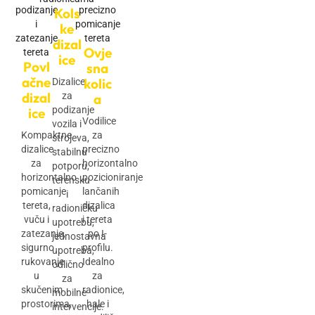
Kols
ke
dizal
Ovje
ice
Povl
sna
ačne
kolic
Dizalice
dizal
za
a
podizanje
ice
Vodilice
vozila i
Kompaktne
za
strojeva,
dizalice
precizno
stabilnu
za
horizontalno
potporu,
horizontalno
pozicioniranje
terensku
pomicanje
lančanih
i
tereta,
dizalica
radioničku
vuču i
i tereta
upotrebu,
zatezanje,
po I-
jednostavna
sigurno
profilu.
upotreba,
rukovanje
Idealno
odlično
u
za
za
skučenim
radionice,
mobilne
prostorima,
hale i
intervencije.