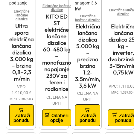
Električne lančane
dizalice
Električne lanč
Električne
dizalice
KITO ED
lančane
Električne
dizalice
lančane dizalice
ST
Ultra
Električna
Električn
električne
spora
lančana
lančana
lančane
električna
dizalica
dizalica 2
dizalice
lančana
5.000 kg
kg –
60–480 kg
dizalica
–
inverter,
–
3.000 kg
precizna
dvobrzins
monofazno
– brzine
brzina
3-15m/mi
napajanje
0,8–2,3
1.2-
0,75 kW
230V za
m/min
3.5m/min,
teren i
3,6 kW
VPC:
1.110,0
VPC:
radionice
1.910,00
€
MPC:
1.387,50
CIJENA NA
CIJENA NA
UPIT
MPC:
2.387,50
€
UPIT
Zatraži
Odaberi
Zatraži
Zatraž
ponudu
opcije
ponudu
ponudu