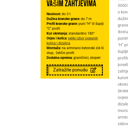
Vašim zahtjevima
3000 
o kons
Nosivost:
do 3 t
dužin
Dužina kranske grane:
do 7 m
Profil kranske grane:
puni “H” ili šuplji
grane
“C” profil
dostu
Kut okretanja:
standardno 180°
punim
Ovjes i kolica:
veliki izbor ovjesnih
kolica i dizalica
“H” pr
Montaža:
na armirano betonski zid ili
šuplji
stup, čelični profil
Dodatna oprema:
graničnici, stoperi
profi
pose
Zatražite ponudu
zahtje
kuto
okret
širok
ovjesn
dizali
mont
armir
zidove