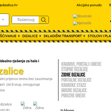
@dizalica.hr
Akcijska ponuda
B
flašencug
RŠĆIVANJE
DIZALICE
SKLADIŠNI TRANSPORT
STOLOVI I P
 idealno rješenje za hale i
KRANOVI, PORTALI I GREDE
zalice
STUPNE DIZALICE
ZIDNE DIZALICE
kalni prijenos tereta bez zauzimanja
PORTALNE DIZALICE
KRANSKE STAZE
eći zid ili stup, omogućuje
MOSNE DIZALICE
ine.
PODIZNE GREDE
dizalice
Iz bloga
osti do