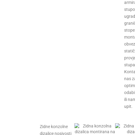
armir
stupo
ugra
granič
stoper
monta
obve
stati
provje
stupa
Konta
nas z
optim
odabi
ili na
upit.
Zidne konzolne
dizalice nosivosti