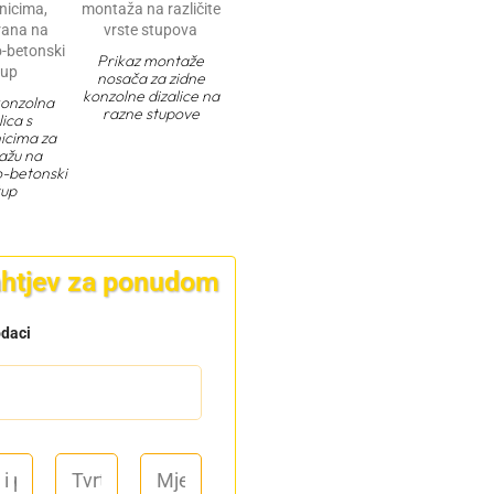
Prikaz montaže
nosača za zidne
konzolne dizalice na
konzolna
razne stupove
lica s
icima za
ažu na
-betonski
tup
zahtjev za ponudom
odaci
T
M
v
j