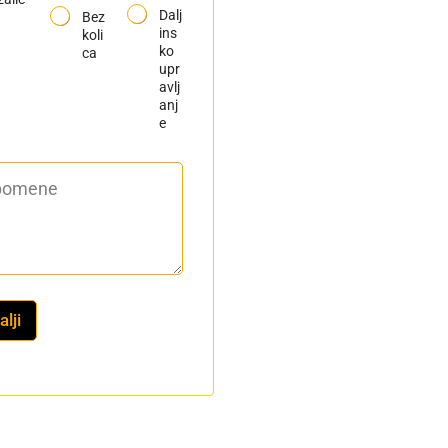
Dalj
Bez
ins
koli
ko
ca
upr
avlj
anj
e
lji