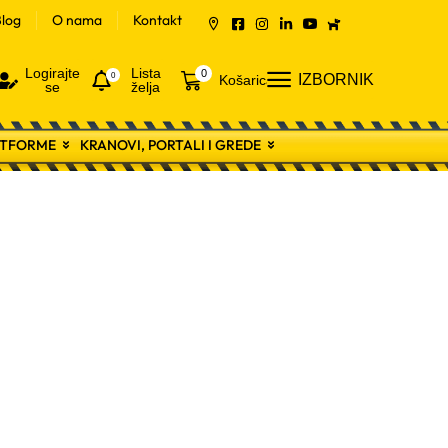
log
O nama
Kontakt
Logirajte
Lista
0
0
IZBORNIK
Košarica
se
želja
LATFORME
KRANOVI, PORTALI I GREDE