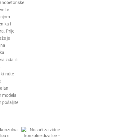
anobetonske
ve te
dnjom
nika i
a. Prije
že je
zna
čka
ra zida ili
.
ktirajte
a
alan
r modela
m pošaljite