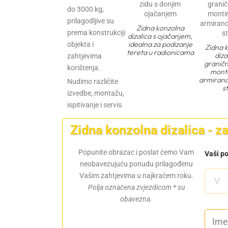
do 3000 kg,
prilagodljive su
Zidna konzolna
prema konstrukciji
dizalica s ojačanjem,
idealna za podizanje
objekta i
Zidna 
tereta u radionicama
diza
zahtjevima
graničn
korištenja.
mont
armirano
Nudimo različite
s
izvedbe, montažu,
ispitivanje i servis.
Zidna konzolna dizalica - 
Popunite obrazac i poslat ćemo Vam
Vaši p
neobavezujuću ponudu prilagođenu
Vašim zahtjevima u najkraćem roku.
Polja označena zvjezdicom * su
obavezna.
I
Za prostore s dovoljnom
m