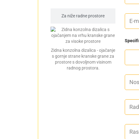
visinom radnog prostora
e
i
p
E
Za niže radne prostore
r
m
e
a
z
i
i
l
m
Specifi
*
e
Zidna konzolna dizalica - ojačanje
s gornje strane kranske grane za
prostore s dovoljnom visinom
radnog prostora.
N
o
s
i
v
R
o
a
s
d
t
n
[
a
k
R
v
g
a
i
]
s
s