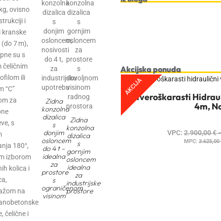
kg, ovisno
trukciji i
i kranske
 (do 7 m),
pne su s
 čeličnim
Akcijska ponuda
ofilom ili
AKCIJA
m “C”
Četveroškarasti Hidraul
lom za
Zidna
4m, No
konzolna
bne
dizalica
Zidna
ve, s
s
konzolna
donjim
VPC:
2.900,00
€
m
dizalica
osloncem
MPC:
3.625,00
s
anja 180°,
do 4 t –
gornjim
idealna
im izborom
osloncem
za
idealna
ih kolica i
prostore
za
s
ca,
industrijske
ograničenom
prostore
ažom na
visinom
anobetonske
, čelične i