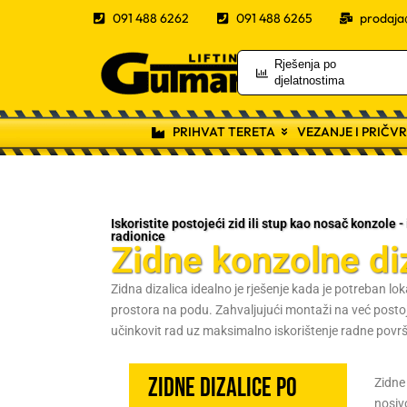
091 488 6262
091 488 6265
prodaja
Rješenja po
djelatnostima
PRIHVAT TERETA
VEZANJE I PRIČV
Iskoristite postojeći zid ili stup kao nosač konzole -
radionice
Zidne konzolne di
Zidna dizalica idealno je rješenje kada je potreban lo
prostora na podu. Zahvaljujući montaži na već postoj
učinkovit rad uz maksimalno iskorištenje radne površ
Zidne dizalice po
Zidne 
nosiv