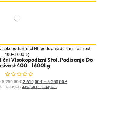
ični Visokopodizni Stol, Podizanje Do
sivost 400 - 1600kg
Ocijenjeno
0
od 5
–
5.250,00
€
2.610,00
€
–
5.250,00
€
€
–
6.562,50
€
3.262,50
€
–
6.562,50
€