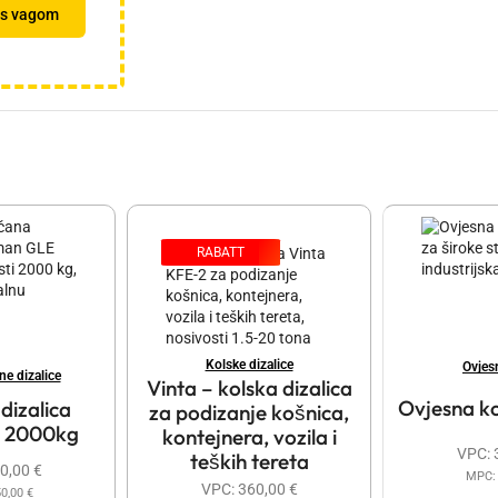
 s vagom
RABATT
Kolske dizalice
Ovjes
e dizalice
Vinta – kolska dizalica
Ovjesna k
dizalica
za podizanje košnica,
g 2000kg
kontejnera, vozila i
VPC:
teških tereta
0,00
€
MPC
VPC:
360,00
€
50,00
€