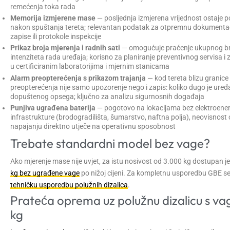
remećenja toka rada
Memorija izmjerene mase
— posljednja izmjerena vrijednost ostaje p
nakon spuštanja tereta; relevantan podatak za otpremnu dokumenta
zapise ili protokole inspekcije
Prikaz broja mjerenja i radnih sati
— omogućuje praćenje ukupnog bro
intenziteta rada uređaja; korisno za planiranje preventivnog servisa 
u certificiranim laboratorijima i mjernim stanicama
Alarm preopterećenja s prikazom trajanja
— kod tereta blizu granice
preopterećenja nije samo upozorenje nego i zapis: koliko dugo je uređa
dopuštenog opsega; ključno za analizu sigurnosnih događaja
Punjiva ugrađena baterija
— pogotovo na lokacijama bez elektroene
infrastrukture (brodogradilišta, šumarstvo, naftna polja), neovisnost
napajanju direktno utječe na operativnu sposobnost
Trebate standardni model bez vage?
Ako mjerenje mase nije uvjet, za istu nosivost od 3.000 kg dostupan j
kg bez ugrađene vage
po nižoj cijeni. Za kompletnu usporedbu GBE ser
tehničku usporedbu polužnih dizalica
.
Prateća oprema uz polužnu dizalicu s v
kg