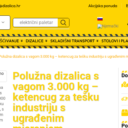
@dizalica.hr
Akcijska ponuda
B
trake za vezanje
RŠĆIVANJE
DIZALICE
SKLADIŠNI TRANSPORT
STOLOVI I P
Polužna dizalica s vagom 3.000 kg – ketencug za tešku industriju s ugrađenim 
Polužna dizalica s
Do
vagom 3.000 kg –
ketencug za tešku
industriju s
ugrađenim
Po