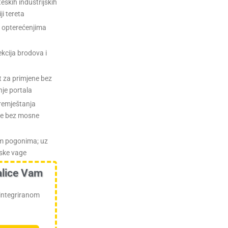
teških industrijskih
ji tereta
m opterećenjima
ekcija brodova i
t za primjene bez
nje portala
remještanja
nje bez mosne
im pogonima; uz
nske vage
alice Vam
 integriranom