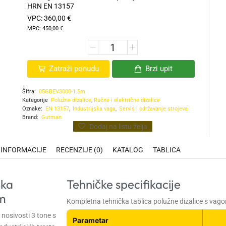
HRN EN 13157
VPC:
360,00
€
MPC:
450,00
€
Zatraži ponudu
Brzi upit
Šifra:
05GBEV3000-1.5m
Kategorije
Polužne dizalice
,
Ručne i električne dizalice
Oznake:
EN 13157
,
Industrijska vaga
,
Servis i održavanje strojeva
Brand:
Gutman
Dodaj na listu želja
 INFORMACIJE
RECENZIJE (0)
KATALOG
TABLICA
ška
Tehničke specifikacije
em
Kompletna tehnička tablica polužne dizalice s vago
nosivosti 3 tone s
Parametar