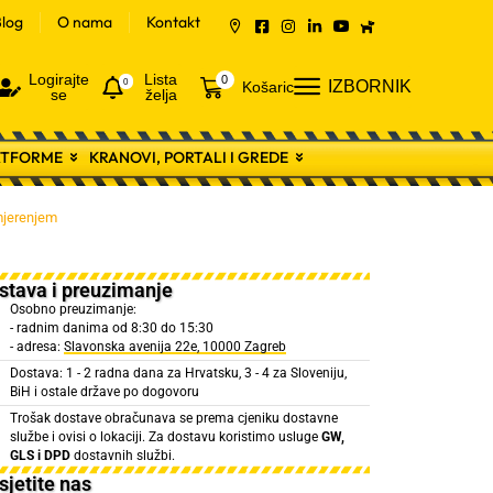
log
O nama
Kontakt
Logirajte
Lista
0
0
IZBORNIK
Košarica
se
želja
LATFORME
KRANOVI, PORTALI I GREDE
mjerenjem
stava i preuzimanje
Osobno preuzimanje:
- radnim danima od 8:30 do 15:30
- adresa:
Slavonska avenija 22e, 10000 Zagreb
Dostava: 1 - 2 radna dana za Hrvatsku, 3 - 4 za Sloveniju,
BiH i ostale države po dogovoru
Trošak dostave obračunava se prema cjeniku dostavne
službe i ovisi o lokaciji. Za dostavu koristimo usluge
GW,
GLS i DPD
dostavnih službi.
sjetite nas