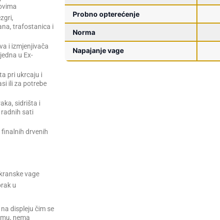
kovima
Probno opterećenje
zgri,
na, trafostanica i
Norma
va i izmjenjivača
Napajanje vage
jedna u Ex-
 pri ukrcaju i
i ili za potrebe
ka, sidrišta i
radnih sati
 finalnih drvenih
 kranske vage
orak u
na displeju čim se
ormu, nema