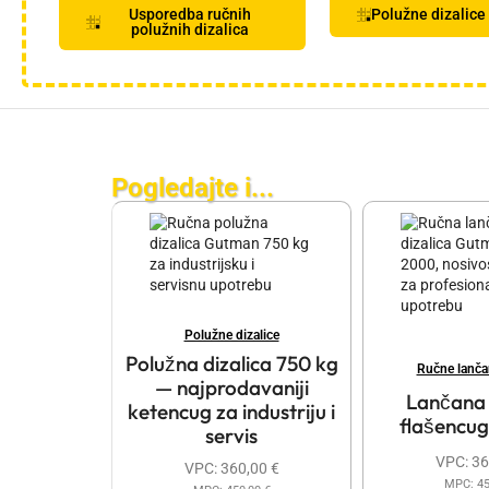
Usporedba ručnih
Polužne dizalice
polužnih dizalica
Pogledajte i...
Polužne dizalice
Polužna dizalica 750 kg
Ručne lančan
— najprodavaniji
Lančana 
ketencug za industriju i
flašencu
servis
VPC:
36
VPC:
360,00
€
MPC:
4