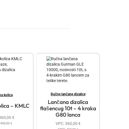
Ručne lančane dizalice
na kolica
Lančana dizalica
olica – KMLC
flašencug 10t – 4 kraka
G80 lanca
360,00
€
VPC:
360,00
€
:
450,00
€