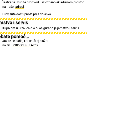
Testirajte i kupite proizvod u izložbeno-skladišnom prostoru
na našoj
adresi
.
Provjerite dostupnost prije dolaska.
mstvo i servis
Kupnjom u Dizalica d.o.o. osigurano je jamstvo i servis.
ebate pomoć...
Javite se našoj korisničkoj službi
na tel.:
+385 91 488 6262
.