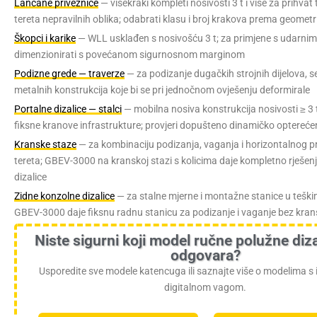
Lančane priveznice
— višekraki kompleti nosivosti 3 t i više za prihvat 
tereta nepravilnih oblika; odabrati klasu i broj krakova prema geometri
Škopci i karike
— WLL usklađen s nosivošću 3 t; za primjene s udarni
dimenzionirati s povećanom sigurnosnom marginom
Podizne grede — traverze
— za podizanje dugačkih strojnih dijelova, s
metalnih konstrukcija koje bi se pri jednočnom ovješenju deformirale
Portalne dizalice — stalci
— mobilna nosiva konstrukcija nosivosti ≥ 3 
fiksne kranove infrastrukture; provjeri dopušteno dinamičko optereće
Kranske staze
— za kombinaciju podizanja, vaganja i horizontalnog p
tereta; GBEV-3000 na kranskoj stazi s kolicima daje kompletno rješe
dizalice
Zidne konzolne dizalice
— za stalne mjerne i montažne stanice u tešk
GBEV-3000 daje fiksnu radnu stanicu za podizanje i vaganje bez kra
Niste sigurni koji model ručne polužne diz
odgovara?
Usporedite sve modele katencuga ili saznajte više o modelima s
digitalnom vagom.