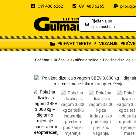
091 488 6262
091 488 6265
prodaja
Rješenja po
djelatnostima
PRIHVAT TERETA
VEZANJE I PRIČV
Početna
Ručne i električne dizalice
Polužne dizalice