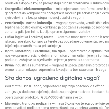
brodskih sklopova koji se premještaju ručnim dizalicama u suhim do
Energetika i elektroenergetika
— mjerenje mase transformatorskih je
generatorskih komponenti i energetskih modula pri servisiranju elektra
vjetroelektrana bez pristupa mosnoj dizalici s vagom
Petrokemija i naftna industrija
— vaganje cjevovoda, ventilskih bloko
topline na postrojenjima; kombinacija podizanja i vaganja posebno vri
zonama gdje je minimalizacija opreme sigurnosni zahtjev
Lučka logistika i prekrcaj tereta
— kontrola mase nestandardnih tereta
iskrcaju; posebno korisno za terete bez pouzdane dokumentacije o mas
bilježenja stvarnih masa pri carinjenju
Ispitni laboratoriji i certifikacijska tijela
— opterećivanje ispitnih uzora
nosive opreme precizno definiranom silom; memorija mjerenja i prikaz 
podupiru zahtjeve za sljedivošću mjerenja prema ISO normama
Drvna industrija i šumarstvo
— vaganje trupaca, pilanskih proizvoda i
elemenata pri otkupu i otpremi na lokacijama bez stacionarnih vaga
Što donosi ugrađena digitalna vaga?
Kod tereta u klasi 3 tona, organizacija mjerenja posebno je složena —
zahtijevaju dodatno ovješenje, dodatnu provjeru nosivosti i dodatni k
operativnom protokolu. GBEV-3000 eliminira sve to:
Mjerenje u trenutku podizanja
— masa 3-tonskog tereta pojavljuje se 
teret odvoji od podloge; nema premještanja na zasebnu vagnu platf