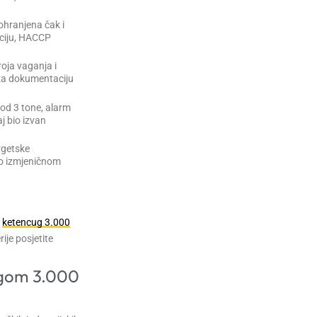
ohranjena čak i
ciju, HACCP
ja vaganja i
i za dokumentaciju
 od 3 tone, alarm
j bio izvan
rgetske
 o izmjeničnom
e
ketencug 3.000
ije posjetite
agom 3.000