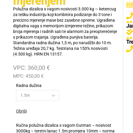
mjerenjem
Polužna dizalica s vagom nosivosti 3.000 kg — ketencug
za tešku industriju koji kombinira podizanje do 3 tone i
precizno mjerenje mase bez zasebne opreme. Ugrađena
Ja
digitalna vaga s memorijom izmjerene težine, prikazom
broja mjerenja i radnih sati te alarmom za preopterećenje
s prikazom trajanja. Ugrađena punjiva baterija.
Tr
Standardna radna dužina 1,5 m, po narudžbi do 10 m.
Težina uređaja 20,7 kg. Testirana na 150% nosivosti
(4.500 kg). HRN EN 13157.
Ketencug, čekrk, dizalica s ručkom, dizalica s ručicom.
VPC:
360,00
€
MPC:
450,00
€
Radna dužina
Obriši
Ručna polužna dizalica s vagom Gutman – nosivost
3000kg – teretni lanac 1.5m promjera 10mm – norma