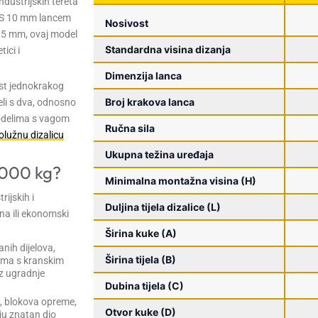
ustrijskih tereta
 S 10 mm lancem
Nosivost
35 mm, ovaj model
Standardna visina dizanja
ici i
Dimenzija lanca
st jednokrakog
Broj krakova lanca
li s dva, odnosno
odelima s vagom
Ručna sila
olužnu dizalicu
Ukupna težina uređaja
.000 kg?
Minimalna montažna visina (H)
ijskih i
Duljina tijela dizalice (L)
na ili ekonomski
Širina kuke (A)
nih dijelova,
Širina tijela (B)
ijama s kranskim
z ugradnje
Dubina tijela (C)
, blokova opreme,
Otvor kuke (D)
ju znatan dio