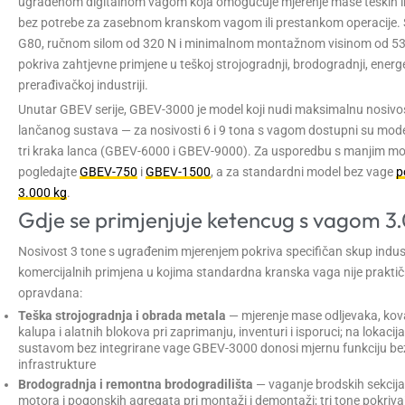
ugrađenom digitalnom vagom koja omogućuje mjerenje mase teških ind
bez potrebe za zasebnom kranskom vagom ili prestankom operacije.
G80, ručnom silom od 320 N i minimalnom montažnom visinom od 5
pokriva zahtjevne primjene u teškoj strojogradnji, brodogradnji, energet
prerađivačkoj industriji.
Unutar GBEV serije, GBEV-3000 je model koji nudi maksimalnu nosivo
lančanog sustava — za nosivosti 6 i 9 tona s vagom dostupni su mode
tri kraka lanca (GBEV-6000 i GBEV-9000). Za usporedbu s manjim m
pogledajte
GBEV-750
i
GBEV-1500
, a za standardni model bez vage
p
3.000 kg
.
Gdje se primjenjuje ketencug s vagom 3
Nosivost 3 tone s ugrađenim mjerenjem pokriva specifičan skup industr
komercijalnih primjena u kojima standardna kranska vaga nije praktič
opravdana:
Teška strojogradnja i obrada metala
— mjerenje mase odljevaka, kova
kalupa i alatnih blokova pri zaprimanju, inventuri i isporuci; na lokac
sustavom bez integrirane vage GBEV-3000 donosi mjernu funkciju be
infrastrukture
Brodogradnja i remontna brodogradilišta
— vaganje brodskih sekcija
motora i pogonskih agregata pri montaži i demontaži; tri tone pokriva