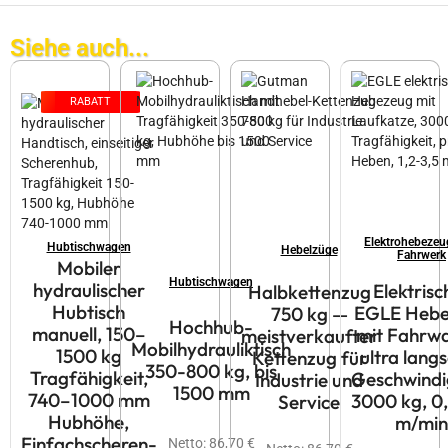
Siehe auch...
RABATT
Elektrohebezeu
Hubtischwagen
Hebelzüge
Fahrwerk
Mobiler
Hubtischwagen
hydraulischer
Elektrisc
Halbkettenzug
Hubtisch
EGLE Hebe
750 kg —
Hochhub-
manuell, 150–
mit Fahrw
meistverkaufter
Mobilhydrauliktisch
1500 kg
ultra lan
Kettenzug für
350-800 kg, bis
Tragfähigkeit,
Geschwindig
Industrie und
1500 mm
740–1000 mm
3000 kg, 0,
Service
Hubhöhe,
m/min
Einfachscheren-
Netto:
86,70
€