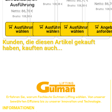
Netto:
86,70
€
Ausführung
Netto:
86,
Brutto:
108,38
€
Brutto:
108,38
€
Brutto:
108,
Netto:
86,70
€
Brutto:
108,38
€
Ausführung
Ausführung
Angeb
Ausführung
wählen
wählen
anforde
wählen
Kunden, die diesen Artikel gekauft
haben, kauften auch...
Erfahren Sie, warum Fachleute Gutman Lifting wählen. Von unserer
bewährten Effizienz bis zu unserer Innovation und Technologie.
INFORMATIONEN