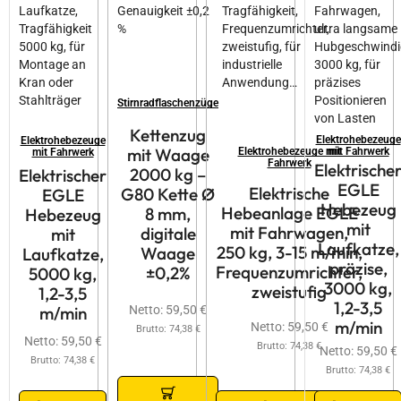
Stirnradflaschenzüge
Kettenzug
Elektrohebezeuge
Elektrohebezeuge
mit Waage
Elektrohebezeuge mit
mit Fahrwerk
mit Fahrwerk
Fahrwerk
Elektrische
2000 kg –
Elektrischer
EGLE
Elektrische
G80 Kette Ø
EGLE
Hebezeug
Hebeanlage EGLE
8 mm,
Hebezeug
mit
mit Fahrwagen,
digitale
mit
Laufkatze,
250 kg, 3-15 m/min,
Waage
Laufkatze,
präzise,
Frequenzumrichter,
±0,2%
5000 kg,
3000 kg,
zweistufig
1,2-3,5
1,2-3,5
m/min
Netto:
59,50
€
m/min
Netto:
59,50
€
Brutto:
74,38
€
Netto:
59,50
€
Brutto:
74,38
€
Netto:
59,50
€
Brutto:
74,38
€
Brutto:
74,38
€