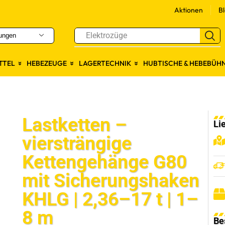
Aktionen
B
Elektrozüge
ungen
TTEL
HEBEZEUGE
LAGERTECHNIK
HUBTISCHE & HEBEBÜH
Lastketten –
Li
viersträngige
Kettengehänge G80
mit Sicherungshaken
KHLG | 2,36–17 t | 1–
8 m
Be