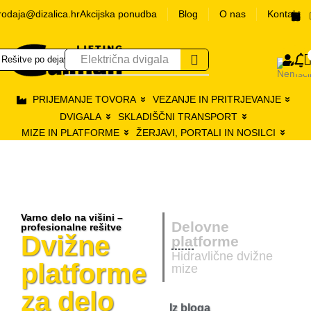
rodaja@dizalica.hr
Akcijska ponudba
Blog
O nas
Kontakt
0
Električna dvigala
Rešitve po dejavnostih
Pr
PRIJEMANJE TOVORA
VEZANJE IN PRITRJEVANJE
DVIGALA
SKLADIŠČNI TRANSPORT
MIZE IN PLATFORME
ŽERJAVI, PORTALI IN NOSILCI
Varno delo na višini –
Delovne
profesionalne rešitve
Dvižne
platforme
Hidravlične dvižne
platforme
mize
za delo
Iz bloga