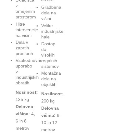
Skladišča
z
Gradbena
omejenim
dela na
prostorom
višini
Hitre
Velike
intervencije
industrijske
na višini
hale
Dela v
Dostop
zaprtih
do
prostorih
visokih
Vsakodnevno
regalnih
uporabo
sistemov
v
Montažna
industrijskih
dela na
obratih
objektih
Nosilnost:
Nosilnost:
125 kg
200 kg
Delovna
Delovna
višina:
4,
višina:
8,
6 in 8
10 in 12
metrov
metrov