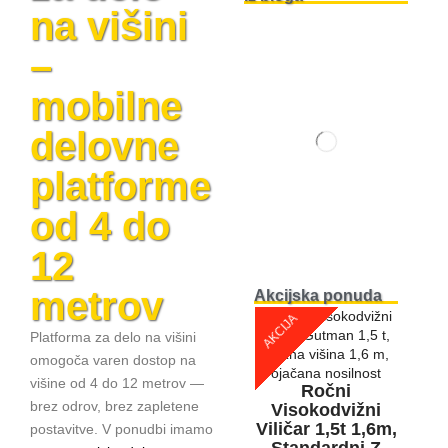
na višini
–
mobilne
delovne
platforme
od 4 do
12
metrov
Akcijska ponuda
AKCIJA
Platforma za delo na višini
omogoča varen dostop na
višine od 4 do 12 metrov —
Ročni
brez odrov, brez zapletene
Visokodvižni
Viličar 1,5t 1,6m,
postavitve. V ponudbi imamo
Standardni Z