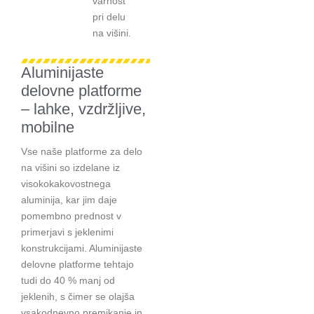
varnost
pri delu
na višini.
Aluminijaste
delovne platforme
– lahke, vzdržljive,
mobilne
Vse naše platforme za delo
na višini so izdelane iz
visokokakovostnega
aluminija, kar jim daje
pomembno prednost v
primerjavi s jeklenimi
konstrukcijami. Aluminijaste
delovne platforme tehtajo
tudi do 40 % manj od
jeklenih, s čimer se olajša
vsakodnevno premikanje in