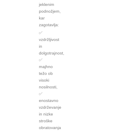
jeklenim
podnožjem,
kar
zagotavlja:
✅
vzdržljivost
in
dolgotrajnost,
✅
majhno
težo ob
visoki
nosilnosti,
✅
enostavno
vzdrževanje
in nizke
stroške
obratovanja