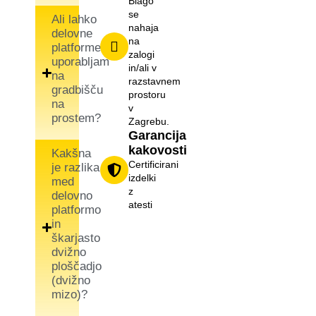
Blago
se
Ali lahko
nahaja
delovne
na
platforme
zalogi
uporabljam
in/ali v
na
razstavnem
gradbišču
prostoru
na
v
prostem?
Zagrebu.
Garancija
kakovosti
Kakšna
Certificirani
je razlika
izdelki
med
z
delovno
atesti
platformo
in
škarjasto
dvižno
ploščadjo
(dvižno
mizo)?