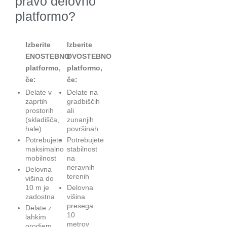
pravo delovno
platformo?
Izberite
Izberite
ENOSTEBNO
DVOSTEBNO
platformo,
platformo,
če:
če:
Delate v
Delate na
zaprtih
gradbiščih
prostorih
ali
(skladišča,
zunanjih
hale)
površinah
Potrebujete
Potrebujete
maksimalno
stabilnost
mobilnost
na
neravnih
Delovna
terenih
višina do
10 m je
Delovna
zadostna
višina
presega
Delate z
10
lahkim
metrov
orodjem