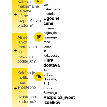
pri
Katere so
izbiri
maksimalne
ustreznega
delovne
modela
višine
Ugodne
razpoložljivih
cene
platform?
Imamo
najboljše
Ali se
razmerje
lahko
med
ceno
uporabljajo
in
na
kakovostjo
neravnih
Hitra
podlagah?
dostava
1–2
Kakšna je
dni za
razlika
Hrvaško,
med
3–4
enostebno
dni za
in
Slovenijo
dvostebno
Razpoložljivost
platformo?
izdelkov