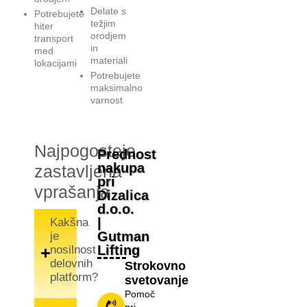
Delate s
Potrebujete
težjim
hiter
orodjem
transport
in
med
materiali
lokacijami
Potrebujete
maksimalno
varnost
Najpogosteje
Prednost
nakupa
zastavljena
pri
vprašanja
Dizalica
d.o.o.
|
Kakšna
Gutman
je
Lifting
nosilnost
delovnih
Strokovno
platform?
svetovanje
Pomoč