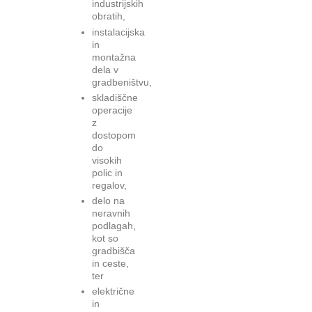
industrijskih
obratih,
instalacijska
in
montažna
dela v
gradbeništvu,
skladiščne
operacije
z
dostopom
do
visokih
polic in
regalov,
delo na
neravnih
podlagah,
kot so
gradbišča
in ceste,
ter
električne
in