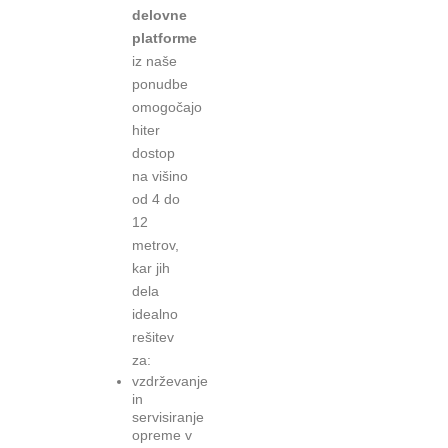
delovne
platforme
iz naše
ponudbe
omogočajo
hiter
dostop
na višino
od 4 do
12
metrov,
kar jih
dela
idealno
rešitev
za:
vzdrževanje
in
servisiranje
opreme v