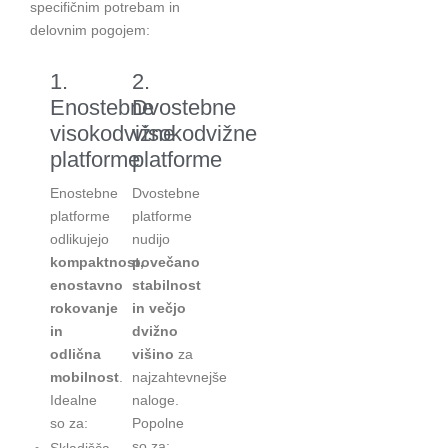
specifičnim potrebam in
delovnim pogojem:
1.
2.
Enostebne
Dvostebne
visokodvižne
visokodvižne
platforme
platforme
Enostebne
Dvostebne
platforme
platforme
odlikujejo
nudijo
kompaktnost,
povečano
enostavno
stabilnost
rokovanje
in večjo
in
dvižno
odlična
višino
za
mobilnost
.
najzahtevnejše
Idealne
naloge.
so za:
Popolne
so za: