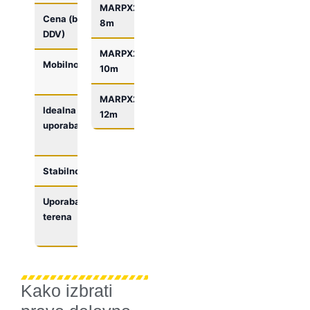
MARPX2-
Dvostebna
8 m
200 kg
Cena (brez
od 2.120 €
od 3.500 €
8m
DDV)
MARPX2-
Dvostebna
10 m
200 kg
Mobilnost
Odlična –
Dobra –
10m
kompaktna
stabilnejša
MARPX2-
Dvostebna
12 m
200 kg
Idealna
Skladišča,
Gradbišča,
12m
uporaba
zaprti
industrijske
prostori
hale
Stabilnost
Dobra
Odlična
Uporaba
Ravne in
Vse vrste
terena
neravne
terena
podlage
Kako izbrati