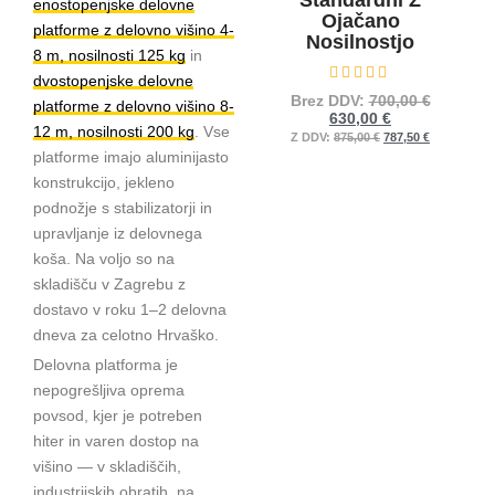
enostopenjske delovne
Ojačano
platforme z delovno višino 4-
Nosilnostjo
8 m, nosilnosti 125 kg
in
dvostopenjske delovne
Ocenjeno
0
od 5
Brez DDV:
700,00
€
platforme z delovno višino 8-
630,00
€
12 m, nosilnosti 200 kg
. Vse
Z DDV:
875,00
€
787,50
€
platforme imajo aluminijasto
konstrukcijo, jekleno
podnožje s stabilizatorji in
upravljanje iz delovnega
koša. Na voljo so na
skladišču v Zagrebu z
dostavo v roku 1–2 delovna
dneva za celotno Hrvaško.
Delovna platforma je
nepogrešljiva oprema
povsod, kjer je potreben
hiter in varen dostop na
višino — v skladiščih,
industrijskih obratih, na