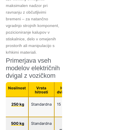
maksimalen nadzor pri
ravnanju z občutljivimi
bremeni – za natančno
vgradnjo strojnih komponent,
pozicioniranje kalupov v
stiskalnice, delo v omejenih
prostorih ali manipulacijo s
krhkimi materiali.
Primerjava vseh
modelov električnih
dvigal z vozičkom
Nosilnost
Vrsta
Hitro
Počasno
Moč
Head
hitrosti
dviganje
dviganje
dvigala
250 kg
Standardna
15 m/min
3 m/min
0,75
440
kW
500 kg
Standardna
7,8
1,6
0,75
440
m/min
m/min
kW