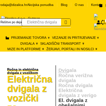
rodaja@dizalica.hr
Akcijska ponudba
Blog
O nas
Kontakt
Električna dvigala
Rešitve po dejavnostih
P
PRIJEMANJE TOVORA
VEZANJE IN PRITRJEVANJE
DVIGALA
SKLADIŠČNI TRANSPORT
MIZE IN PLATFORME
ŽERJAVI, PORTALI IN NOSILCI
Ročna in električna
Dvigala
dvigala z vozičkom
Ročna verižna
Električna
dvigala
Ročna dvigala
dvigala z
Električna
dvigala z verigo
vozički
El. dvigala z
obešalnimi