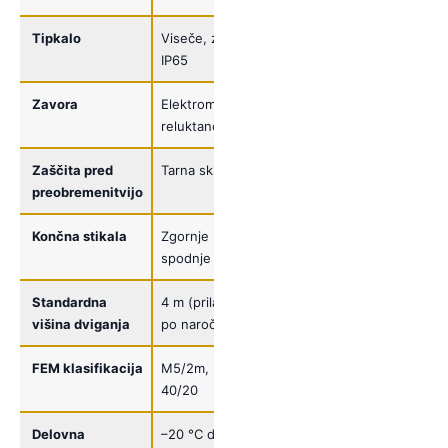
Tipkalo
Viseče, zaščita
IP65
Zavora
Elektromagnetna
reluktančna
Zaščita pred
Tarna sklopka
preobremenitvijo
Končna stikala
Zgornje in
spodnje
Standardna
4 m (prilagodljivo
višina dviganja
po naročilu)
FEM klasifikacija
M5/2m, ED%
40/20
Delovna
–20 °C do +40