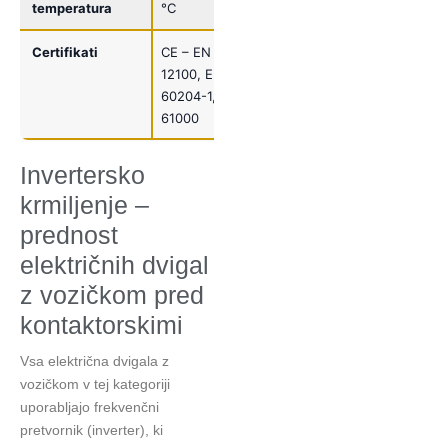
temperatura
°C
Certifikati
CE – EN ISO
12100, EN
60204-1, EN IEC
61000
Invertersko
krmiljenje –
prednost
električnih dvigal
z vozičkom pred
kontaktorskimi
Vsa električna dvigala z
vozičkom v tej kategoriji
uporabljajo frekvenčni
pretvornik (inverter), ki