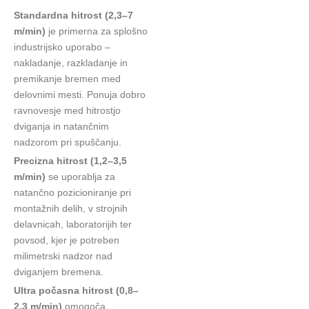
Standardna hitrost (2,3–7
m/min)
je primerna za splošno
industrijsko uporabo –
nakladanje, razkladanje in
premikanje bremen med
delovnimi mesti. Ponuja dobro
ravnovesje med hitrostjo
dviganja in natančnim
nadzorom pri spuščanju.
Precizna hitrost (1,2–3,5
m/min)
se uporablja za
natančno pozicioniranje pri
montažnih delih, v strojnih
delavnicah, laboratorijih ter
povsod, kjer je potreben
milimetrski nadzor nad
dviganjem bremena.
Ultra počasna hitrost (0,8–
2,3 m/min)
omogoča