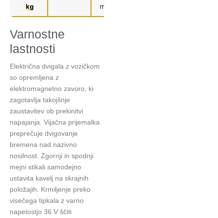
kg
m/min
m/min
Varnostne
lastnosti
Električna dvigala z vozičkom
so opremljena z
elektromagnetno zavoro, ki
zagotavlja takojšnje
zaustavitev ob prekinitvi
napajanja. Vijačna prijemalka
preprečuje dvigovanje
bremena nad nazivno
nosilnost. Zgornji in spodnji
mejni stikali samodejno
ustavita kavelj na skrajnih
položajih. Krmiljenje preko
visečega tipkala z varno
napetostjo 36 V ščiti