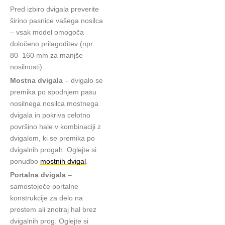
Pred izbiro dvigala preverite
širino pasnice vašega nosilca
– vsak model omogoča
določeno prilagoditev (npr.
80–160 mm za manjše
nosilnosti).
Mostna dvigala
– dvigalo se
premika po spodnjem pasu
nosilnega nosilca mostnega
dvigala in pokriva celotno
površino hale v kombinaciji z
dvigalom, ki se premika po
dvigalnih progah. Oglejte si
ponudbo
mostnih dvigal
.
Portalna dvigala
–
samostoječe portalne
konstrukcije za delo na
prostem ali znotraj hal brez
dvigalnih prog. Oglejte si