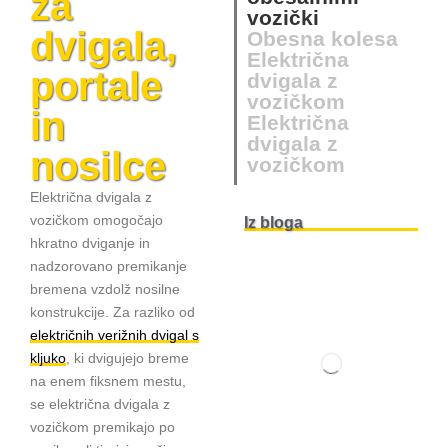
za
vozički
dvigala,
Obesna kolesa
Električna
portale
dvigala z
vozičkom
in
Električna
dvigala z
nosilce
vozičkom
Električna dvigala z
vozičkom omogočajo
Iz bloga
hkratno dviganje in
nadzorovano premikanje
bremena vzdolž nosilne
konstrukcije. Za razliko od
električnih verižnih dvigal s
kljuko
, ki dvigujejo breme
na enem fiksnem mestu,
se električna dvigala z
vozičkom premikajo po