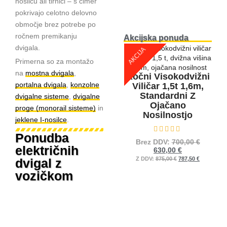
nosilcu ali tirnici – s čimer
pokrivajo celotno delovno
območje brez potrebe po
ročnem premikanju
Akcijska ponuda
dvigala.
AKCIJA
Primerna so za montažo
na
mostna dvigala
,
Ročni Visokodvižni
portalna dvigala
,
konzolne
Viličar 1,5t 1,6m,
Standardni Z
dvigalne sisteme
,
dvigalne
Ojačano
proge (monorail sisteme)
in
Nosilnostjo
jeklene I-nosilce
.
Ponudba
Ocenjeno
0
od 5
Brez DDV:
700,00
€
električnih
630,00
€
Z DDV:
875,00
€
787,50
€
dvigal z
vozičkom