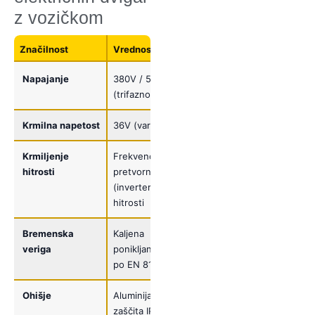
z vozičkom
Značilnost
Vrednost
Napajanje
380V / 50Hz
(trifazno)
Krmilna napetost
36V (varnostna)
Krmiljenje
Frekvenčni
hitrosti
pretvornik
(inverter) – dve
hitrosti
Bremenska
Kaljena
veriga
ponikljana G80
po EN 818-7
Ohišje
Aluminijasto,
zaščita IP55