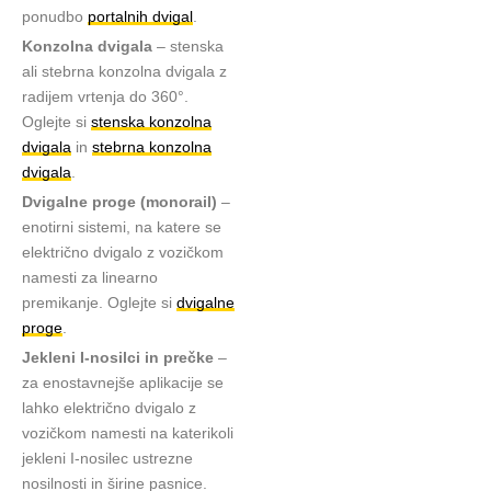
ponudbo
portalnih dvigal
.
Konzolna dvigala
– stenska
ali stebrna konzolna dvigala z
radijem vrtenja do 360°.
Oglejte si
stenska konzolna
dvigala
in
stebrna konzolna
dvigala
.
Dvigalne proge (monorail)
–
enotirni sistemi, na katere se
električno dvigalo z vozičkom
namesti za linearno
premikanje. Oglejte si
dvigalne
proge
.
Jekleni I-nosilci in prečke
–
za enostavnejše aplikacije se
lahko električno dvigalo z
vozičkom namesti na katerikoli
jekleni I-nosilec ustrezne
nosilnosti in širine pasnice.