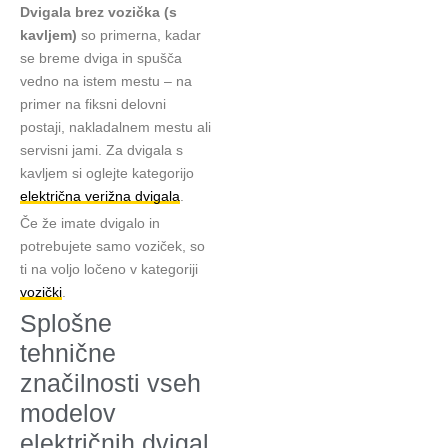
Dvigala brez vozička (s
kavljem)
so primerna, kadar
se breme dviga in spušča
vedno na istem mestu – na
primer na fiksni delovni
postaji, nakladalnem mestu ali
servisni jami. Za dvigala s
kavljem si oglejte kategorijo
električna verižna dvigala
.
Če že imate dvigalo in
potrebujete samo voziček, so
ti na voljo ločeno v kategoriji
vozički
.
Splošne
tehnične
značilnosti vseh
modelov
električnih dvigal