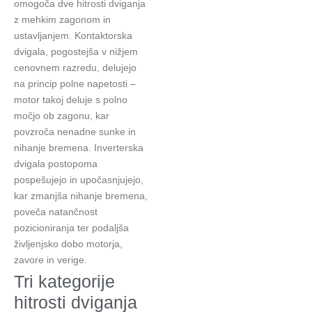
omogoča dve hitrosti dviganja
z mehkim zagonom in
ustavljanjem. Kontaktorska
dvigala, pogostejša v nižjem
cenovnem razredu, delujejo
na princip polne napetosti –
motor takoj deluje s polno
močjo ob zagonu, kar
povzroča nenadne sunke in
nihanje bremena. Inverterska
dvigala postopoma
pospešujejo in upočasnjujejo,
kar zmanjša nihanje bremena,
poveča natančnost
pozicioniranja ter podaljša
življenjsko dobo motorja,
zavore in verige.
Tri kategorije
hitrosti dviganja