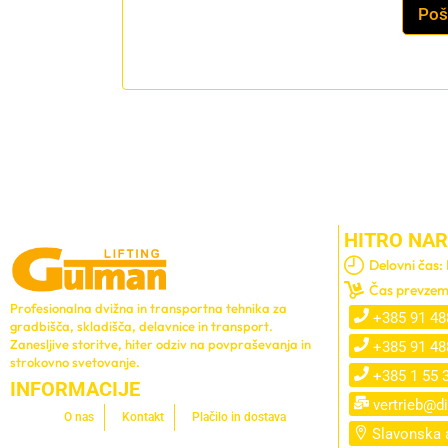
r
r
Pošl
u
i
k
o
c
”
i
v
j
p
a
i
)
š
[
i
m
t
m
e
]
v
-
e
z
č
HITRO NAR
a
v
"
r
Delovni čas:
v
e
Čas prevzem
a
d
r
Profesionalna dvižna in transportna tehnika za
n
+385 91 48
i
gradbišča, skladišča, delavnice in transport.
o
o
Zanesljive storitve, hiter odziv na povpraševanja in
+385 91 48
s
"
strokovno svetovanje.
t
+385 1 55 
u
i
INFORMACIJE
p
vertrieb@di
i
O nas
Kontakt
Plačilo in dostava
š
Slavonska a
i