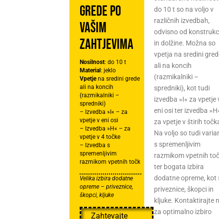
grede po
do 10 t so na voljo v
 skladiščenju palet in kako se jim izogniti
Kako izbra
test
različnih izvedbah,
Vašim
odvisno od konstrukc
Več
zahtjevima
in dolžine. Možna so
vpetja na sredini gre
Nosilnost
: do 10 t
ali na koncih
Material
: jeklo
(razmikalniki –
Vpetje
na sredini grede
ali na koncih
spredniki), kot tudi
(razmikalniki –
izvedba »I« za vpetje 
spredniki)
eni osi ter izvedba »H
– Izvedba »I« – za
vpetje v eni osi
za vpetje v štirih točk
– Izvedba »H« – za
Na voljo so tudi varia
vpetje v 4 točke
s spremenljivim
– Izvedba s
spremenljivim
razmikom vpetnih to
razmikom vpetnih točk
ter bogata izbira
dodatne opreme, kot
Velika izbira dodatne
opreme – priveznice,
priveznice, škopci in
škopci, kljuke
kljuke. Kontaktirajte 
za optimalno izbiro
Zahtevajte