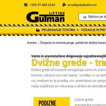
+385 91 488 6265
prodaja@dizalica.hr
Rešitve po d
PRIJEMANJE TOVORA
VEZANJE IN PR
Domov
Žerjavne in mostne proge, portali ter dvižne traver
Varno in uravnoteženo dvigovanje najzahtevnejš
Dvižne grede - tr
Dvižne grede ali traverze omogočajo varno in uravn
bremen, odvisno od vrste vpetja. Izvedba »I« je na
osi, medtem ko je izvedba »H« predvidena za vpetje 
večja stabilnost pri rokovanju s širšimi ali občutljiv
Dvižne grede
Podizne
standardne nosilnost