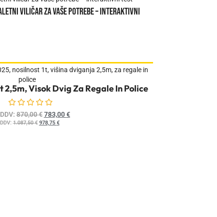
Kako spremeniti viličarja v mostno dvigalo s teleskopskim kra
podaljškom?
Več
t 2,5m, Visok Dvig Za Regale In Police
Ocenjeno
0
od 5
 DDV:
870,00
€
783,00
€
 DDV:
1.087,50
€
978,75
€