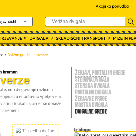
Akcijska ponudba
Viseči kompleti
ejavnostih
ITRJEVANJE
DVIGALA
SKLADIŠČNI TRANSPORT
MIZE IN P
ze
Dvižne grede – traverze
ŽERJAVI, PORTALI IN GREDE
ih bremen
averze
STEBRNA DVIGALA
STENSKA DVIGALA
oteženo dvigovanje različnih
PORTALNA DVIGALA
menjena za enostavno vpetje v eni
ŽERJAVNE PROGE
v štirih točkah, s čimer se doseže
MOSTNA DVIGALA
DVIGALNE GREDE
imi bremeni.
Iz bloga
i