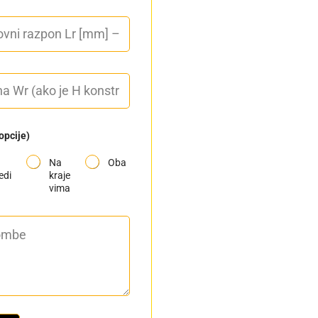
opcije)
Na
Oba
edi
kraje
vima