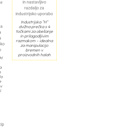
te
Industrijska "H"
dvižna prečka s 4
točkami za obešanje
in prilagodljivim
razmakom – idealna
za manipulacijo
bremen v
proizvodnih halah
 H
a
n
to
e
v
i
tip