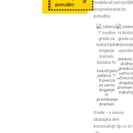
modela ali nam pošlji
ponudbo
povpraševanje za
ponudbo.
Jeklena
dvižna
greda z
Industrijska
varno i
jeklena "I"
učinkovi
traverza
dviganj
za varno
bremen 
dviganje
industrij
in
premikanje
bremen
Grede – v osnovi
obstajata dve
konstrukciji: tip »I« in 
»H«.