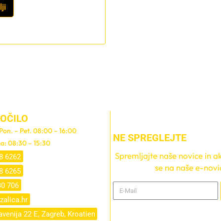
ji
OČILO
 Pon. – Pet. 08:00 – 16:00
NE SPREGLEJTE
a: 08:30 – 15:30
Spremljajte naše novice in akc
8 6262
se na naše e-novi
8 6265
30 706
zalica.hr
venija 22 E, Zagreb, Kroatien