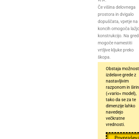
Če višina delovnega
prostora in dvigalo
dopuščata, vpetje na
koncih omogoča lažj
konstrukcijo. Na gred
mogoče namestiti
vrtljive kljuke preko
škopa.
Obstaja možnos
izdelave grede z
nastavljivim
razponom in širi
(»vario« model),
tako da se za te
dimenzije lahko
navedejo
večkratne
vrednosti.
Povprašev