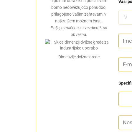
Izpolnite obrazec in poslali vam
Vaši p
m
a
bomo neobvezujočo ponudbo,
i
prilagojeno vašim zahtevam, v
l
najkrajšem možnem času.
p
o
Polja, označena z zvezdico *, so
d
obvezna.
I
a
m
t
e
k
i
i
n
Dimenzije dvižne grede
M
E
p
e
m
r
s
a
i
t
i
i
o
l
m
Specifi
*
e
k
N
o
s