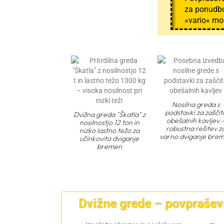
za ponudb
»vario« mo
Nosilna greda s
podstavki za zaščit
Dvižna greda "Škatla" z
obešalnih kavljev 
nosilnostjo 12 ton in
robustna rešitev z
nizko lastno težo za
varno dviganje bre
učinkovito dviganje
bremen
Dvižne grede – povprašev
E