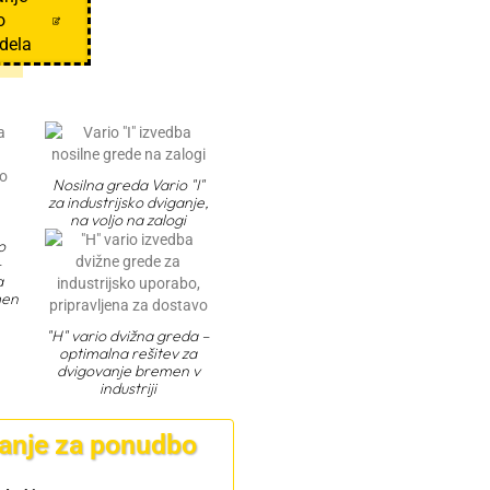
o
dela
Nosilna greda Vario "I"
za industrijsko dviganje,
na voljo na zalogi
o
–
a
men
"H" vario dvižna greda –
optimalna rešitev za
dvigovanje bremen v
industriji
anje za ponudbo