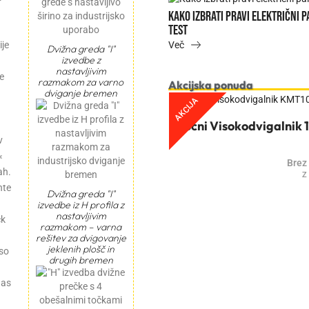
ti pravi električni paletni viličar za vaše potrebe – interaktivni
ije
Dvižna greda "I"
izvedbe z
nastavljivim
de
razmakom za varno
Akcijska ponuda
dviganje bremen
AKCIJA
Ročni Visokodvigalnik 1
v
«
Brez
ah.
Z
nte
Dvižna greda "I"
izvedbe iz H profila z
nastavljivim
čk
razmakom – varna
rešitev za dvigovanje
jeklenih plošč in
 so
drugih bremen
nas