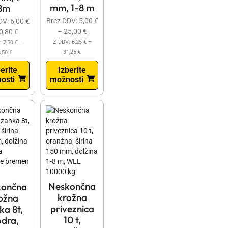
mm, 1-8 m
8m
Brez DDV:
5,00
€
DV:
6,00
€
–
25,00
€
0,80
€
Z DDV:
6,25
€
–
:
7,50
€
–
31,25
€
8,50
€
Izberite
erite
možnosti
osti
Neskončna
končna
krožna
ožna
priveznica
ka 8t,
10 t,
dra,