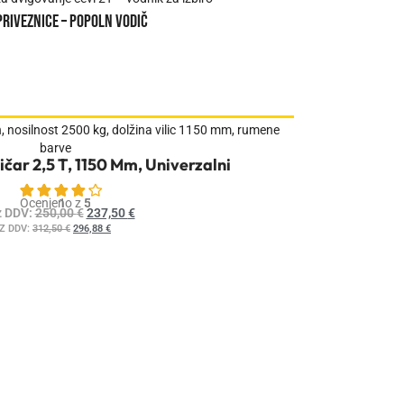
Kako izbrati p
pasovi ali poliesterne priveznice
Več
ličar 2,5 T, 1150 Mm, Univerzalni
Ocenjeno z
1
5.00
od 5 na podlagi ocene
stranke
z DDV:
250,00
€
237,50
€
Z DDV:
312,50
€
296,88
€