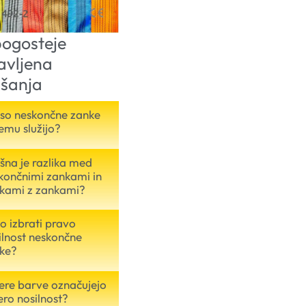
ogosteje
avljena
šanja
 so neskončne zanke
čemu služijo?
šna je razlika med
končnimi zankami in
kami z zankami?
o izbrati pravo
ilnost neskončne
ke?
ere barve označujejo
ero nosilnost?