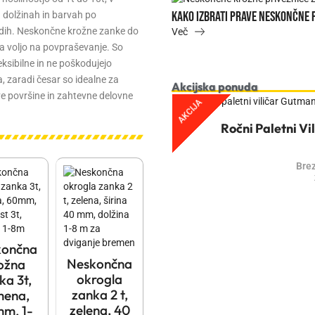
poln vodič
h dolžinah in barvah po
Trakovi za dvigovanje bremen, 
dih. Neskončne krožne zanke do
Več
a voljo na povpraševanje. So
leksibilne in ne poškodujejo
 zaradi česar so idealne za
Akcijska ponuda
ve površine in zahtevne delovne
AKCIJA
Ročni Paletni Vi
Bre
končna
Neskončna
ožna
okrogla
ka 3t,
zanka 2 t,
mena,
zelena, 40
m, 1-