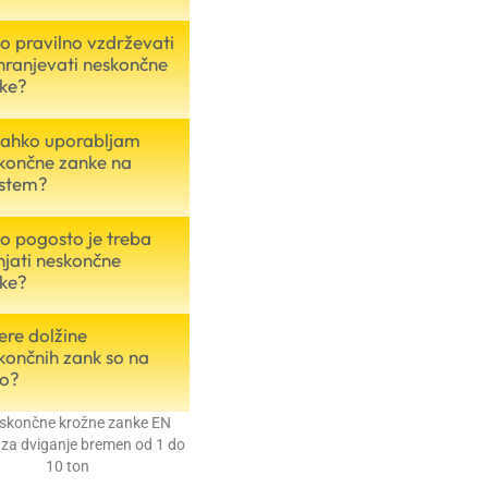
o pravilno vzdrževati
shranjevati neskončne
ke?
 lahko uporabljam
končne zanke na
stem?
o pogosto je treba
jati neskončne
ke?
ere dolžine
končnih zank so na
jo?