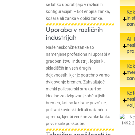
se lahko uporabljajo v različnih
Kak
konfiguracijah – kot enojna zanka,
in 
košara ali zanka v obliki zanke.
zan
Uporaba v različnih
industrijah
Ali
nes
Naše neskončne zanke so
pro
namenjene profesionalni uporabi v
gradbeništvu, industriji, logistiki,
Kak
skladiščih in vseh drugih
men
dejavnostih, kjer je potrebno varno
zan
dvigovanje bremen. Zahvaljujoč
mehki poliesterski strukturi so
Kat
idealne za dvigovanje občutljivih
nes
bremen, kot so lakirane površine,
vol
polirani kovinski deli ali natančna
oprema, kjer bi verižne zanke lahko
povzročile poškodbe.
Tehnične značilnosti in