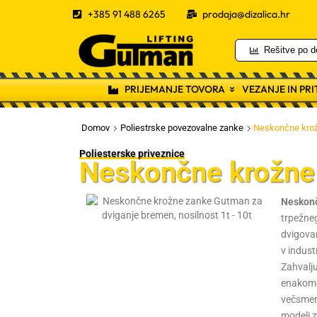
+385 91 488 6265
prodaja@dizalica.hr
Rešitve po d
PRIJEMANJE TOVORA
VEZANJE IN PR
Domov
Poliestrske povezovalne zanke
Neskončne kro
Poliesterske priveznice
Neskončne krožne
Neskonč
trpežneg
dvigovan
v industr
Zahvalju
enakome
večsmer
modeli z