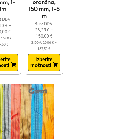
oranžna,
mm, 1-
150 mm, 1-8
8m
m
z DDV:
Brez DDV:
,80
€
–
23,25
€
–
0,00
€
150,00
€
:
16,00
€
–
Z DDV:
29,06
€
–
7,50
€
187,50
€
erite
Izberite
osti
možnosti