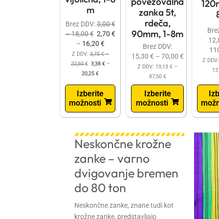
povezovalna
120
m
zanka 5t,
rdeča,
Brez DDV:
3,00
€
Bre
90mm, 1-8m
–
18,00
€
2,70
€
12
–
16,20
€
Brez DDV:
11
Z DDV:
3,75
€
–
15,30
€
–
70,00
€
Z DDV
22,50
€
3,38
€
–
Z DDV:
19,13
€
–
13
20,25
€
87,50
€
Izberite
Izberite
Izb
možnosti
možnosti
možn
Neskončne krožne
zanke – varno
dvigovanje bremen
do 80 ton
Neskončne zanke, znane tudi kot
krožne zanke, predstavljajo