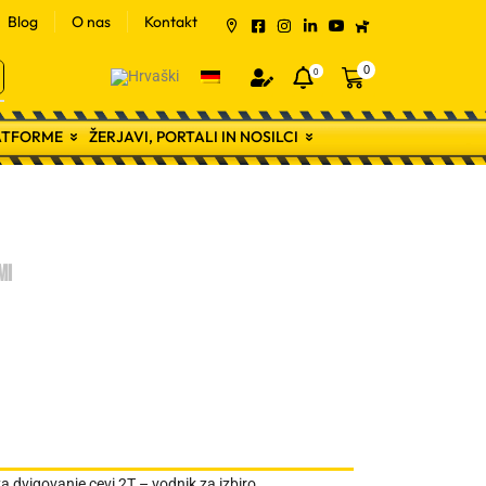
Blog
O nas
Kontakt
0
0
LATFORME
ŽERJAVI, PORTALI IN NOSILCI
mi