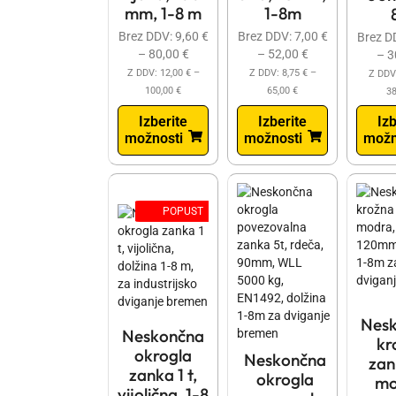
mm, 1-8 m
1-8m
Brez DDV:
9,60
€
Brez DDV:
7,00
€
Brez D
–
80,00
€
–
52,00
€
–
3
Z DDV:
12,00
€
–
Z DDV:
8,75
€
–
Z DDV
100,00
€
65,00
€
3
Izberite
Izberite
Izb
možnosti
možnosti
možn
POPUST
Nes
Neskončna
kr
okrogla
Neskončna
zan
zanka 1 t,
okrogla
mo
vijolična, 1-8