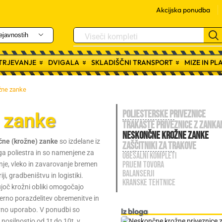
Akcijska ponudba
Viseči kompleti
ejavnostih
ITRJEVANJE
DVIGALA
SKLADIŠČNI TRANSPORT
MIZE IN P
žne zanke
POLIESTERSKE PRIVEZNICE
 zanke
Trakaste priveznice z zanka
NESKONČNE krožne ZANKE
ne (krožne) zanke
so izdelane iz
Zaščitniki za trakove
a poliestra in so namenjene za
OBEŠALNI KOMPLETI
PRIJEM TOVORA
je, vleko in zavarovanje bremen
BALANSERJI
iji, gradbeništvu in logistiki.
KRANSKE TEHTNICE
joč krožni obliki omogočajo
rno porazdelitev obremenitve in
no uporabo. V ponudbi so
Iz bloga
 nosilnostjo od 1t do 10t, v