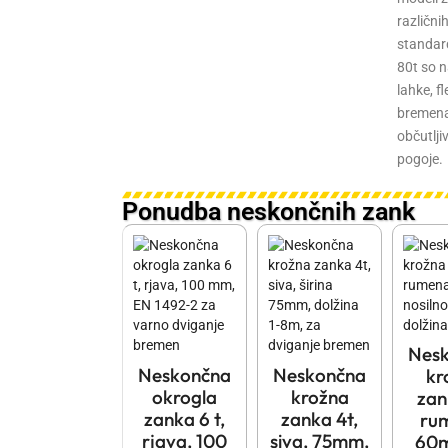
Kako izbrati prave neskončne priveznice – po
različni
ice
standar
Več
80t so n
lahke, f
bremena,
občutlji
pogoje.
Ponudba neskončnih zank
Nes
Neskončna
Neskončna
kr
okrogla
krožna
zan
zanka 6 t,
zanka 4t,
ru
rjava, 100
siva, 75mm,
60m