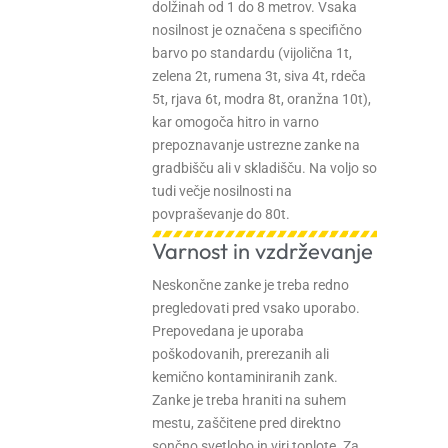
dolžinah od 1 do 8 metrov. Vsaka
nosilnost je označena s specifično
barvo po standardu (vijolična 1t,
zelena 2t, rumena 3t, siva 4t, rdeča
5t, rjava 6t, modra 8t, oranžna 10t),
kar omogoča hitro in varno
prepoznavanje ustrezne zanke na
gradbišču ali v skladišču. Na voljo so
tudi večje nosilnosti na
povpraševanje do 80t.
Varnost in vzdrževanje
Neskončne zanke je treba redno
pregledovati pred vsako uporabo.
Prepovedana je uporaba
poškodovanih, prerezanih ali
kemično kontaminiranih zank.
Zanke je treba hraniti na suhem
mestu, zaščitene pred direktno
sončno svetlobo in viri toplote. Za