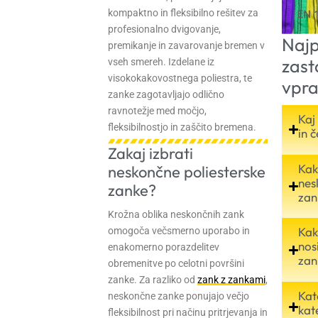
kompaktno in fleksibilno rešitev za
profesionalno dvigovanje,
Najp
premikanje in zavarovanje bremen v
zast
vseh smereh. Izdelane iz
visokokakovostnega poliestra, te
vpra
zanke zagotavljajo odlično
ravnotežje med močjo,
Kaj
fleksibilnostjo in zaščito bremena.
in 
Zakaj izbrati
Kak
neskončne poliesterske
nes
zanke?
zan
Krožna oblika neskončnih zank
Kak
omogoča večsmerno uporabo in
nos
enakomerno porazdelitev
zan
obremenitve po celotni površini
zanke. Za razliko od
zank z zankami
,
Kat
neskončne zanke ponujajo večjo
kat
fleksibilnost pri načinu pritrjevanja in