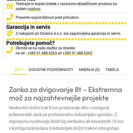
Testirajte in kupite izdelek v razstavno-skladiščnem prostoru na
našem
naslovu
.
Preverite razpoložljivost pred prihodom.
Garancija in servis
Z nakupom pri Dizalica d.o.o. sta zagotovljena garancija in servis.
Potrebujete pomoč?
Obrnite se na našo službo za stranke
na tel.:
+385 91 488 6265
ali
+385 91 488 6262
OPIS
DODATNE PODROBNOSTI
MNENJA (0)
TABELA
Zanka za dvigovanje 8t – Ekstremna
moč za najzahtevnejše projekte
Neskončni dvižni trak 8 ton predstavlja elito v kategoriji
poliesterskih zank za profesionalno industrijsko uporabo. Z
impresivno nosilnostjo 8000 kg vertikalno ali neverjetnih 16 ton
v konfiguraciji košara ti industrijski dvižni trakovi omogočajo