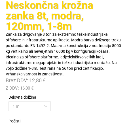
Neskončna krožna
zanka 8t, modra,
120mm, 1-8m
Zanka za dvigovanje 8 ton za ekstremno težke industrijske,
offshore in infrastrukturne aplikacije. Modra barva dvižnega traku
po standardu EN 1492-2. Masivna konstrukcija z nosilnostjo 8000
kg vertikalno ali neverjetnih 16000 kg v konfiguraciji košara.
Idealna za offshore platforme, ladjedelništvo velikih ladij,
infrastrukturne megaprojekte in težko industrijsko montažo. Na
voljo dolžine 1-8m. Testirana na 56 ton pred certifikacijo.
Vrhunska varnost in zanesljivost.
Brez DDV:
12,80
€
Z DDV:
16,00
€
Delovna dolžina
Počisti