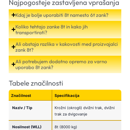
Najpogosteje zastavljena vprašanja
Kdaj je bolje uporabiti 8t namesto 6t zank?
Koliko tehtajo zanke 8t in kako jih
transportirati?
Ali obstaja razlika v kakovosti med proizvajalci
zank 8t?
Ali potrebujem dodatno opremo za varno
uporabo 8t zank?
Tabele značilnosti
Značilnost
Specifikacija
Naziv / Tip
Krožni (okrogli) dvižni trak, dvižni
trak za dvigovanje
Nosilnost (WLL)
8t (8000 kg)