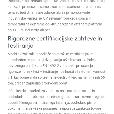
trdnosti, ki so tretirani s premium zaščitnimi sistemi. Rezultat je
zanka, ki prenese ne samo ekstremne statične obremenitve,
temveč tudi dinamične udarce, abrazijo morske vode,
industrijske kemikalije, UV sevanje tropskega sonca in
temperaturne ekstreme od -40°C arktičnih offshore platform
do +100°C industrijskih peči.
Rigorozne certifikacijske zahteve in
testiranja
Modri dvižni trak 8t podleže najstrožjim certifikacijskim
standardom v industriji dvigovanja težkih tovorov. Poleg
obveznega certifikata EN 1492-2 vse zanke prestanejo
rigorozen break test – testiranje nosilnosti s faktorjem varnosti
7:1, kar pomeni, da so testirane destruktivno na minimalnih 56
ton, preden zapustijo proizvodni obrat.
Inšpekcijski protokoli za zanke 8t so ekstremno strogi in
podrobni: priporočamo mesečne rigorozne strokovne preglede
pooblaščenega certificiranega inženirja, podrobno pisno
dokumentiranje vsake posamezne uporabe zanke za tovore