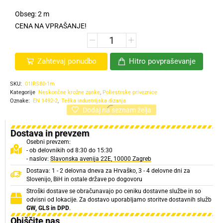
Obseg: 2 m
CENA NA VPRAŠANJE!
Zahtevaj ponudbo
Hitro povpraševanje
SKU:
01IRS80-1m
Kategorije
Neskončne krožne zanke
,
Poliestrske priveznice
Oznake:
EN 1492-2
,
Teška industrijska dizanja
Dodaj na seznam želja
Dostava in prevzem
Osebni prevzem:
- ob delovnikih od 8:30 do 15:30
- naslov:
Slavonska avenija 22E, 10000 Zagreb
Dostava: 1 - 2 delovna dneva za Hrvaško, 3 - 4 delovne dni za
Slovenijo, BiH in ostale države po dogovoru
Stroški dostave se obračunavajo po ceniku dostavne službe in so
odvisni od lokacije. Za dostavo uporabljamo storitve dostavnih služb
GW, GLS in DPD
.
Obiščite nas