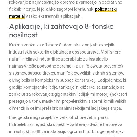
rokovanje z najmasivnejšo opremo z varnostjo in operativno
fleksibilnostjo, ki jo lahko zagotovi le vrhunski
poliesterski
material
v tako ekstremnih aplikacijah.
Aplikacije, ki zahtevajo 8-tonsko
nosilnost
Krožna zanka za offshore 8t dominira v najzahtevnejših
industrijskih sektorjih globalnega gospodarstva. V offshore
naftni in plinski industriji se uporabljajo za instalacijo
najmasivnejše podvodne opreme – BOP (blowout preventer)
sistemov, subsea dreves, manifoldov, velikih sidrnih sistemov,
diving bells in kompleksnih subsea konstrukcij. Ladjedelnice, ki
gradijo kontejnerske ladje, tankerje in križarke, se zanašajo na
zanke 8t za rokovanje z gigantskimi ladijskimi motorji (nekateri
presegajo 6 ton), masivnimi propelerskimi sistemi, krmili velikih
dimenzij in celimi prefabriciranimi sekcijami ladijskega trupa.
Energetski megaprojekti – veliki offshore vetrni parki,
hidroelektrarne, jedrski objekti – zahtevajo dvižne trakove za
infrastrukturo 8t za instalacijo ogromnih turbin, generatorjev