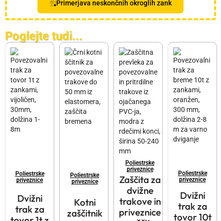
Primerjava neskončnih okroglih zank
Poglejte tudi...
Poliestrske
priveznice
Poliestrske
Poliestrske
Poliestrske
Zaščita za
priveznice
priveznice
priveznice
dvižne
Dvižni
Dvižni
trakove in
Kotni
trak za
trak za
priveznice
zaščitnik
tovor 10t
tovor 1t z