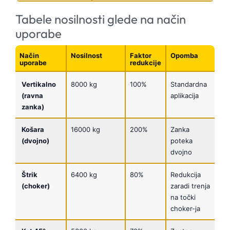
Tabele nosilnosti glede na način
uporabe
Način
Nosilnost
Faktor
Opomba
uporabe
redukcije
Vertikalno
8000 kg
100%
Standardna
(ravna
aplikacija
zanka)
Košara
16000 kg
200%
Zanka
(dvojno)
poteka
dvojno
Štrik
6400 kg
80%
Redukcija
(choker)
zaradi trenja
na točki
choker-ja