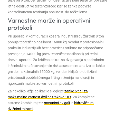
težje od 6 ton, četrtletne non-destructive load teste ter obvezne
letne destructive teste vzorcev, kjer se zanka podvrže
kontroliranemu testiranju nosilnosti do točke loma.
Varnostne marže in operativni
protokoli
Pri uporabi v konfiguraciji košara industrijski dvižni trak 8 ton
ponuja teoretično nosilnost 16000 kg, vendar v profesionalni
praksi in industrijskih best practices striktno ne priporočamo
preseganja 14000 kg (88% teoretične nosilnosti) pri redni
dnevni uporabi. Za kritična enkratna dvigovanja s podrobnim
inženirskim načrtovanjem in risk assessment analizo se lahko
gre do maksimalnih 15000 kg, vendar izključno ob fizični
prisotnosti pooblaščenega lifting inženirja na lokaciji in
rigoroznih multi-step varnostnih protokolih.
Za nekoliko lažje aplikacije si oglejte
zanke 6 t ali za
maksimalno varnost dvižne trakove 10 t
. Za kompletne
sisteme kombinirajte z
mostnimi dvigali
in
hidravličnimi
dvižnimi mizami
.