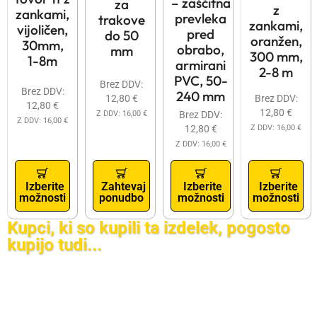
– zaščitna
za
z
zankami,
prevleka
trakove
zankami,
vijoličen,
pred
do 50
oranžen,
30mm,
obrabo,
mm
300 mm,
1-8m
armirani
2-8 m
PVC, 50-
Brez DDV:
Brez DDV:
240 mm
12,80
€
Brez DDV:
12,80
€
12,80
€
Brez DDV:
Z DDV:
16,00
€
Z DDV:
16,00
€
12,80
€
Z DDV:
16,00
€
Z DDV:
16,00
€
Izberite
Zahtevaj
Izberite
Izberite
možnosti
ponudbo
možnosti
možnosti
Kupci, ki so kupili ta izdelek, pogosto
kupijo tudi...