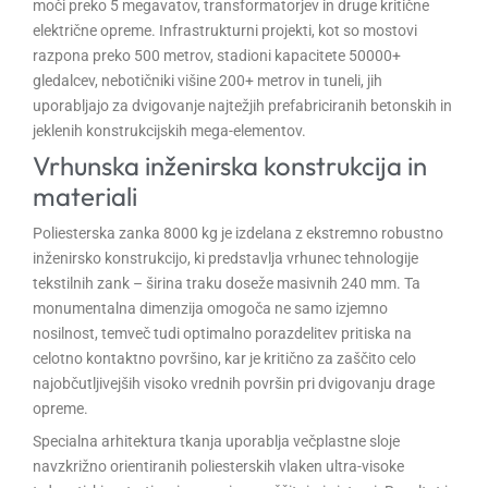
moči preko 5 megavatov, transformatorjev in druge kritične
električne opreme. Infrastrukturni projekti, kot so mostovi
razpona preko 500 metrov, stadioni kapacitete 50000+
gledalcev, nebotičniki višine 200+ metrov in tuneli, jih
uporabljajo za dvigovanje najtežjih prefabriciranih betonskih in
jeklenih konstrukcijskih mega-elementov.
Vrhunska inženirska konstrukcija in
materiali
Poliesterska zanka 8000 kg je izdelana z ekstremno robustno
inženirsko konstrukcijo, ki predstavlja vrhunec tehnologije
tekstilnih zank – širina traku doseže masivnih 240 mm. Ta
monumentalna dimenzija omogoča ne samo izjemno
nosilnost, temveč tudi optimalno porazdelitev pritiska na
celotno kontaktno površino, kar je kritično za zaščito celo
najobčutljivejših visoko vrednih površin pri dvigovanju drage
opreme.
Specialna arhitektura tkanja uporablja večplastne sloje
navzkrižno orientiranih poliesterskih vlaken ultra-visoke