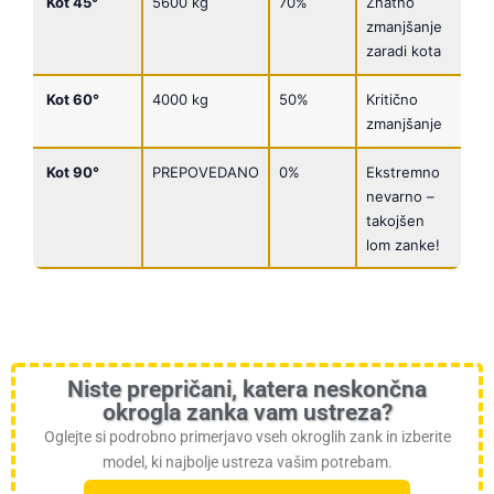
Kot 45°
5600 kg
70%
Znatno
zmanjšanje
zaradi kota
Kot 60°
4000 kg
50%
Kritično
zmanjšanje
Kot 90°
PREPOVEDANO
0%
Ekstremno
nevarno –
takojšen
lom zanke!
Niste prepričani, katera neskončna
okrogla zanka vam ustreza?
Oglejte si podrobno primerjavo vseh okroglih zank in izberite
model, ki najbolje ustreza vašim potrebam.