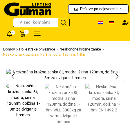
Rešitve po dejavnostih
Ročni viličarji
0
0
Domov
Poliestrske priveznice
Neskončne krožne zanke
Neskončna krožna zanka 8t, modra, 120mm, 1-8m