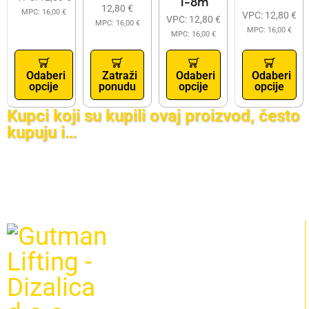
1-8m
12,80
€
MPC:
16,00
€
VPC:
12,80
€
VPC:
12,80
€
MPC:
16,00
€
MPC:
16,00
€
MPC:
16,00
€
Odaberi
Zatraži
Odaberi
Odaberi
opcije
ponudu
opcije
opcije
Kupci koji su kupili ovaj proizvod, često
kupuju i…