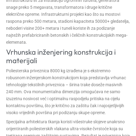
infrastrukturu 8t za instalaciju ogromnih turbina, generatora
snage preko 5 megavata, transformatora i druge kritične
električne opreme. Infrastrukturni projekti kao što su mostovi
raspona preko 500 metara, stadioni kapaciteta 50000+ gledatelja,
neboderi visine 200+ metara i tuneli koriste ih za podizanje
najtežih prefabriciranih betonskih i čeličnih konstrukcijskih mega-
elemenata.
Vrhunska inženjering konstrukcija i
materijali
Poliesterska priveznica 8000 kg izrađena je s ekstremno
robusnom inženjerskom konstrukcijom koja predstavlja vrhunac
tehnologije tekstilnih priveznica – širina trake doseže masivnih
240 mm. Ova monumentalna dimenzija omogućava ne samo
izuzetnu nosivost već i optimalnu raspodjelu pritiska na cijelu
kontaktnu površinu, što je kritično za zaštitu čak i najosjetljivijih
visoko vrijednih površina pri podizanju skupe opreme.
Specijalna arhitektura tkanja koristi višestruke slojeve unakrsno
orijentiranih poliesterskih vlakana ultra-visoke čvrstoće koja su
tretirana premium zaštitnim sustavima. Rezultat je priveznica koja