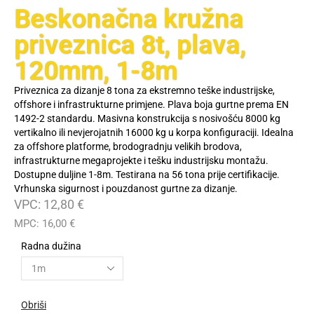
Beskonačna kružna
priveznica 8t, plava,
120mm, 1-8m
Priveznica za dizanje 8 tona za ekstremno teške industrijske,
offshore i infrastrukturne primjene. Plava boja gurtne prema EN
1492-2 standardu. Masivna konstrukcija s nosivošću 8000 kg
vertikalno ili nevjerojatnih 16000 kg u korpa konfiguraciji. Idealna
za offshore platforme, brodogradnju velikih brodova,
infrastrukturne megaprojekte i tešku industrijsku montažu.
Dostupne duljine 1-8m. Testirana na 56 tona prije certifikacije.
Vrhunska sigurnost i pouzdanost gurtne za dizanje.
VPC:
12,80
€
MPC:
16,00
€
Radna dužina
Obriši