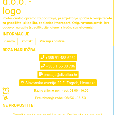
Profesionalna oprema za podizanje, premještanje i pričvršćivanje tereta
za gradilišta, skladišta, radionice i transport. Osiguravamo servis, brz
odgovor na upite (specifikacije, cijene i stručno savjetovanje).
INFORMACIJE
O nama
Kontakt
Plaćanje i dostava
BRZA NARUDŽBA
+385 91 488 6262
+385 1 55 30 706
prodaja@dizalica.hr
Slavonska avenija 22 E, Zagreb, Hrvatska
Radno vrijeme: pon. - pet. 08:00 - 16:00
Preuzimanje robe: 08:30 - 15:30
NE PROPUSTITE!
Pratite naše novosti i akcije. Prijavite se na naš