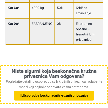
Kut 60°
4000 kg
50%
Kritično
smanjenje
Kut 90°
ZABRANJENO
0%
Ekstremno
opasno –
trenutni lom
priveznice!
Niste sigurni koja beskonačna kružna
priveznica Vam odgovara?
Pogledajte detaljnu usporedbu svih kružnih priveznica i odaberite
model koji najbolje odgovara vašim potrebama.
Usporedba beskonačnih kružnih priveznica