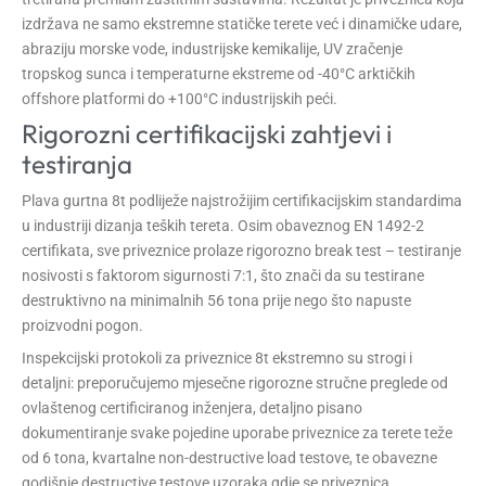
izdržava ne samo ekstremne statičke terete već i dinamičke udare,
abraziju morske vode, industrijske kemikalije, UV zračenje
tropskog sunca i temperaturne ekstreme od -40°C arktičkih
offshore platformi do +100°C industrijskih peći.
Rigorozni certifikacijski zahtjevi i
testiranja
Plava gurtna 8t podliježe najstrožijim certifikacijskim standardima
u industriji dizanja teških tereta. Osim obaveznog EN 1492-2
certifikata, sve priveznice prolaze rigorozno break test – testiranje
nosivosti s faktorom sigurnosti 7:1, što znači da su testirane
destruktivno na minimalnih 56 tona prije nego što napuste
proizvodni pogon.
Inspekcijski protokoli za priveznice 8t ekstremno su strogi i
detaljni: preporučujemo mjesečne rigorozne stručne preglede od
ovlaštenog certificiranog inženjera, detaljno pisano
dokumentiranje svake pojedine uporabe priveznice za terete teže
od 6 tona, kvartalne non-destructive load testove, te obavezne
godišnje destructive testove uzoraka gdje se priveznica