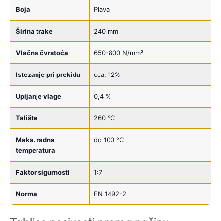
Boja
Plava
Širina trake
240 mm
Vlačna čvrstoća
650-800 N/mm²
Istezanje pri prekidu
cca. 12%
Upijanje vlage
0,4 %
Talište
260 °C
Maks. radna
do 100 °C
temperatura
Faktor sigurnosti
1:7
Norma
EN 1492-2