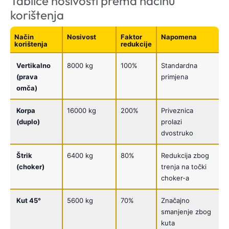
Tablice nosivosti prema načinu
korištenja
Način
Nosivost
Faktor
Napomena
korištenja
redukcije
Vertikalno
8000 kg
100%
Standardna
(prava
primjena
omča)
Korpa
16000 kg
200%
Priveznica
(duplo)
prolazi
dvostruko
Štrik
6400 kg
80%
Redukcija zbog
(choker)
trenja na točki
choker-a
Kut 45°
5600 kg
70%
Značajno
smanjenje zbog
kuta