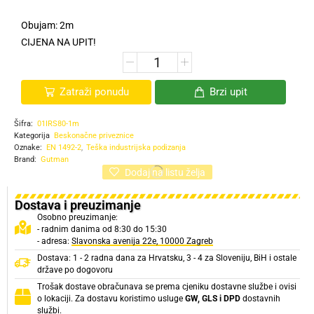
Obujam: 2m
CIJENA NA UPIT!
Zatraži ponudu
Brzi upit
Šifra:
01IRS80-1m
Kategorija
Beskonačne priveznice
Oznake:
EN 1492-2
,
Teška industrijska podizanja
Brand:
Gutman
Dodaj na listu želja
Dostava i preuzimanje
Osobno preuzimanje:
- radnim danima od 8:30 do 15:30
- adresa:
Slavonska avenija 22e, 10000 Zagreb
Dostava: 1 - 2 radna dana za Hrvatsku, 3 - 4 za Sloveniju, BiH i ostale
države po dogovoru
Trošak dostave obračunava se prema cjeniku dostavne službe i ovisi
o lokaciji. Za dostavu koristimo usluge
GW, GLS i DPD
dostavnih
službi.