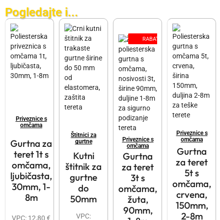
Pogledajte i...
RABATT
Priveznice s
omčama
Priveznice s
Štitnici za
omčama
Priveznice s
Gurtna za
gurtne
omčama
Gurtna
teret 1t s
Kutni
Gurtna
za teret
omčama,
štitnik za
za teret
5t s
ljubičasta,
gurtne
3t s
omčama,
30mm, 1-
do
omčama,
crvena,
8m
50mm
žuta,
150mm,
90mm,
2-8m
VPC:
VPC:
12,80
€