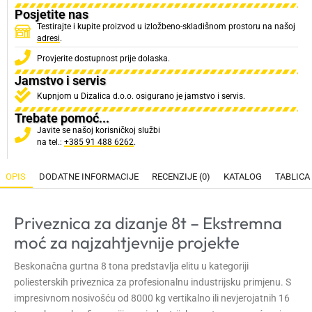
Posjetite nas
Testirajte i kupite proizvod u izložbeno-skladišnom prostoru na našoj
adresi
.
Provjerite dostupnost prije dolaska.
Jamstvo i servis
Kupnjom u Dizalica d.o.o. osigurano je jamstvo i servis.
Trebate pomoć...
Javite se našoj korisničkoj službi
na tel.:
+385 91 488 6262
.
OPIS
DODATNE INFORMACIJE
RECENZIJE (0)
KATALOG
TABLICA
Priveznica za dizanje 8t – Ekstremna
moć za najzahtjevnije projekte
Beskonačna gurtna 8 tona predstavlja elitu u kategoriji
poliesterskih priveznica za profesionalnu industrijsku primjenu. S
impresivnom nosivošću od 8000 kg vertikalno ili nevjerojatnih 16