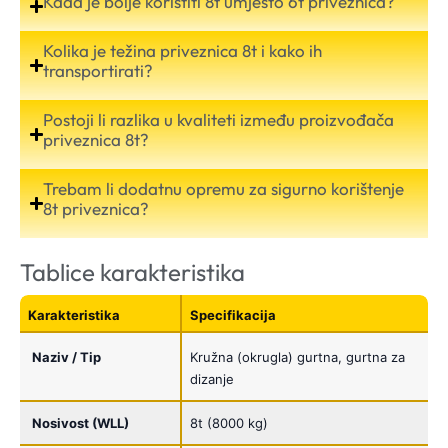
Kada je bolje koristiti 8t umjesto 6t priveznica?
Kolika je težina priveznica 8t i kako ih
transportirati?
Postoji li razlika u kvaliteti između proizvođača
priveznica 8t?
Trebam li dodatnu opremu za sigurno korištenje
8t priveznica?
Tablice karakteristika
Karakteristika
Specifikacija
Naziv / Tip
Kružna (okrugla) gurtna, gurtna za
dizanje
Nosivost (WLL)
8t (8000 kg)