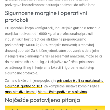
podvrgava kontroliranom testiranju nosivosti do točke loma.
Sigurnosne margine i operativni
protokoli
Pri uporabi u korpa konfiguraciji, industrijska gurtna 8 tone nudi
teorijsku nosivost od 16000 kg, ali u profesionalnoj praksi i
industrijskih best practices striktno ne preporučujemo
prekoračenje 14000 kg (88% teorijske nosivosti) u redovitoj
dnevnoj uporabi. Za kritične jednokratne podizanja s detaljnim
inženjerskim planiranjem i risk assessment analizom, može se ići
do maksimalnih 15000 kg, ali isključivo uz fizičku prisutnost
ovlaštenog lifting inženjera na lokaciji i rigorozne multi-step
sigurnosne protokole.
Za malo lakše primjene pogledajte
priveznice 6 t ili za maksimalnu
sigurnost gurtne od 10 t
. Za kompletne sustave kombinirajte s
mostnim dizalicama
i
hidrauličnim podiznim stolovima
.
Najčešće postavljena pitanja