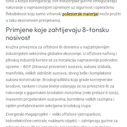
tona u korpa konfiguraciji, ove industrijske gurtne omogućavaju
rukovanje s najmasivnijom opremom uz sigurnost i operativnu
fleksibilnost koju samo vrhunski
poliesterski materijal
može pružiti
u tako ekstremnim primjenama.
Primjene koje zahtijevaju 8-tonsku
nosivost
Kružna priveznica za offshore 8t dominira u najzahtjevnijim
industrijskim sektorima globalne ekonomije. U offshore naftnoj i
plinskoj industriji koriste se za instalaciju najmasivnije podvodne
opreme – BOP (blowout preventer) sustava, subsea stabala,
manifolda, velikih sidrišnih sustava, diving bells i kompleksne
subsea konstrukcije. Brodogradilišta koja grade kontejnerske
brodove, tankere i cruise linerje oslanjaju se na priveznice 8t za
rukovanje s gigantskim brodskim motorima (neki prelaze 6 tona),
masivnim propelerskim sustavima, kormilima velikih razmjera i
cijelim prefabriciranim sekcijama brodskog trupa.
Energetski megaprojekti – veliki offshore vjetroparkovi,
hidroelektrične centrale, nuklearni objekti – zahtijevaju gurtne za