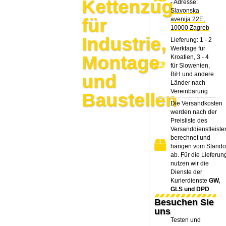
Kettenzug
- Adresse:
Slavonska
für
avenija 22E,
10000 Zagreb
Industrie,
Lieferung: 1 - 2
Werktage für
Montage
Kroatien, 3 - 4
für Slowenien,
BiH und andere
und
Länder nach
Vereinbarung
Baustellen
Die Versandkosten
werden nach der
Preisliste des
Versanddienstleiste
berechnet und
hängen vom Stando
ab. Für die Lieferun
nutzen wir die
Dienste der
Kurierdienste
GW,
GLS und DPD
.
Besuchen Sie
uns
Testen und