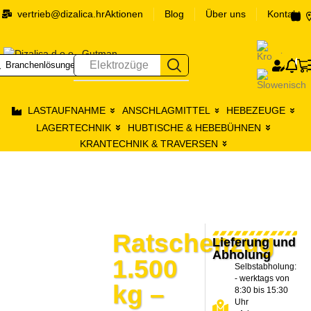
vertrieb@dizalica.hr
Aktionen
Blog
Über uns
Kontakt
0
Elektrozüge
Branchenlösungen
Prij
LASTAUFNAHME
ANSCHLAGMITTEL
HEBEZEUGE
LAGERTECHNIK
HUBTISCHE & HEBEBÜHNEN
KRANTECHNIK & TRAVERSEN
Ratschenzug
Lieferung und
Abholung
1.500
Selbstabholung:
- werktags von
kg –
8:30 bis 15:30
Uhr