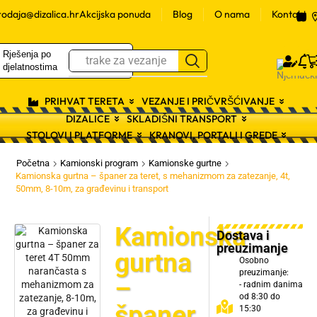
rodaja@dizalica.hr
Akcijska ponuda
Blog
O nama
Kontakt
Rješenja po
Log
0
trake za vezanje
djelatnostima
PRIHVAT TERETA
VEZANJE I PRIČVRŠĆIVANJE
DIZALICE
SKLADIŠNI TRANSPORT
STOLOVI I PLATFORME
KRANOVI, PORTALI I GREDE
Početna
Kamionski program
Kamionske gurtne
Kamionska gurtna – španer za teret, s mehanizmom za zatezanje, 4t,
50mm, 8-10m, za građevinu i transport
Kamionska
Dostava i
preuzimanje
gurtna
Osobno
preuzimanje:
–
- radnim danima
od 8:30 do
španer
15:30