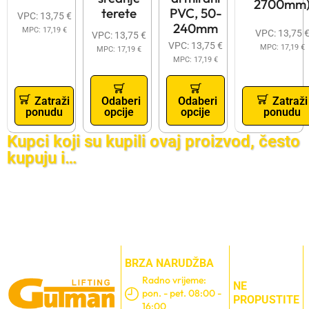
2700mm
PVC, 50-
terete
VPC:
13,75
€
240mm
MPC:
17,19
€
VPC:
13,75
VPC:
13,75
€
VPC:
13,75
€
MPC:
17,19
€
MPC:
17,19
€
MPC:
17,19
€
Zatraži
Odaberi
Odaberi
Zatraži
ponudu
opcije
opcije
ponudu
Kupci koji su kupili ovaj proizvod, često
kupuju i…
BRZA NARUDŽBA
Radno vrijeme:
NE
pon. - pet. 08:00 -
PROPUSTITE
16:00