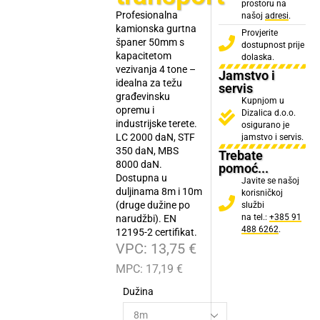
prostoru na
Profesionalna
našoj
adresi
.
kamionska gurtna
Provjerite
španer 50mm s
dostupnost prije
kapacitetom
dolaska.
vezivanja 4 tone –
Jamstvo i
idealna za težu
servis
građevinsku
Kupnjom u
opremu i
Dizalica d.o.o.
industrijske terete.
osigurano je
LC 2000 daN, STF
jamstvo i servis.
350 daN, MBS
Trebate
8000 daN.
pomoć...
Dostupna u
Javite se našoj
duljinama 8m i 10m
korisničkoj
(druge dužine po
službi
na tel.:
+385 91
narudžbi). EN
488 6262
.
12195-2 certifikat.
VPC:
13,75
€
MPC:
17,19
€
Dužina