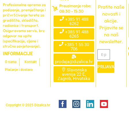
Profesionalna oprema za
Preuzimanje robe:
Pratite naše
podizanje, premještanje i
08:30 - 15:30
novosti i
pričvršćivanje tereta za
+385 91 488
akcije.
gradilišta, skladišta,
6262
radionice i transport.
Prijavite se
Osiguravamo servis, brz
+385 91 488
na naš
odgovor na upite
6265
newsletter.
(specifikacije, cijene i
+385 1 55 30
stručno savjetovanje).
706
INFORMACIJE
prodaja@dizalica.hr
O nama
Kontakt
PRIJAVA
Slavonska
Plaćanje i dostava
avenija 22 E,
Zagreb, Hrvatska
Copyright © 2025
Dizalica.hr