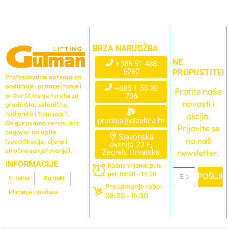
BRZA NARUDŽBA
NE
+385 91 488
6262
PROPUSTITE!
Profesionalna oprema za
podizanje, premještanje i
+385 1 55 30
Pratite naše
pričvršćivanje tereta za
706
novosti i
gradilišta, skladišta,
radionice i transport.
akcije.
prodaja@dizalica.hr
Osiguravamo servis, brz
Prijavite se
odgovor na upite
Slavonska
na naš
(specifikacije, cijene i
avenija 22 E,
stručno savjetovanje).
newsletter.
Zagreb, Hrvatska
INFORMACIJE
Radno vrijeme: pon. -
pet. 08:00 - 16:00
POŠLJI
O nama
Kontakt
Preuzimanje robe:
Plaćanje i dostava
08:30 - 15:30