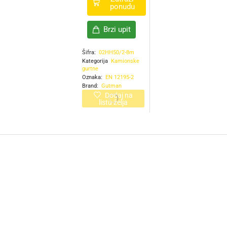
ponudu
Brzi upit
Šifra:
02HH50/2-8m
Kategorija
Kamionske
gurtne
Oznaka:
EN 12195-2
Brand:
Gutman
Dodaj na
listu želja