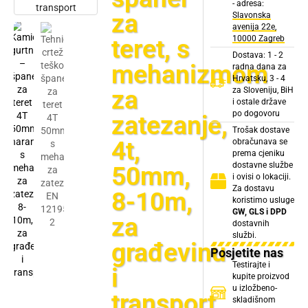
- adresa:
za
Slavonska
avenija 22e,
10000 Zagreb
teret, s
Dostava: 1 - 2
mehanizmom
radna dana za
Hrvatsku, 3 - 4
za
za Sloveniju, BiH
i ostale države
po dogovoru
zatezanje,
Trošak dostave
4t,
obračunava se
prema cjeniku
dostavne službe
50mm,
i ovisi o lokaciji.
Za dostavu
8-10m,
koristimo usluge
GW, GLS i DPD
za
dostavnih
službi.
građevinu
Posjetite nas
Testirajte i
i
kupite proizvod
u izložbeno-
transport
skladišnom