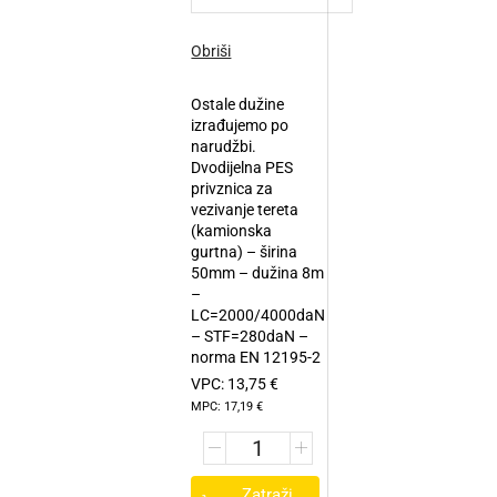
Obriši
Ostale dužine
izrađujemo po
narudžbi.
Dvodijelna PES
privznica za
vezivanje tereta
(kamionska
gurtna) – širina
50mm – dužina 8m
–
LC=2000/4000daN
– STF=280daN –
norma EN 12195-2
VPC:
13,75
€
MPC:
17,19
€
Zatraži