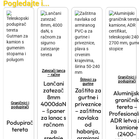
Pogledajte i...
Zatezači lanca
– račne
Graničnici i
Štitnici za
podupirači
Lančani
gurtne
Zaštita za
zatezač
Aluminijsk
gurtne i
8mm
graničnik
priveznice
4000daN
Graničnici i
tereta –
podupirači
– zaštitna
– španer
Profesiona
navlaka
za lanac s
ADR letva 
Podupirač
od
račnom
kamione
tereta
habanja,
za
(2400-
armirani
srednje