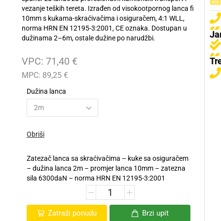
vezanje teških tereta. Izrađen od visokootpornog lanca fi
10mm s kukama-skraćivačima i osiguračem, 4:1 WLL,
norma HRN EN 12195-3:2001, CE oznaka. Dostupan u
Ja
dužinama 2–6m, ostale dužine po narudžbi.
Španer za lanac, račna.
VPC:
71,40
€
Tr
MPC:
89,25
€
Dužina lanca
Obriši
Zatezač lanca sa skraćivačima – kuke sa osiguračem
– dužina lanca 2m – promjer lanca 10mm – zatezna
sila 6300daN – norma HRN EN 12195-3:2001
Zatraži ponudu
Brzi upit