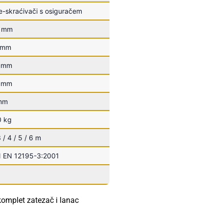
-skraćivači s osiguračem
 mm
 mm
 mm
 mm
mm
0 kg
3 / 4 / 5 / 6 m
 EN 12195-3:2001