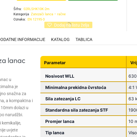
Šifra:
02RLSHK10K-2m
Kategorija
Zatezači lanca – račne
Oznaka:
EN 12195-3
Dodaj na listu želja
DODATNE INFORMACIJE
KATALOG
TABLICA
za lanac
Parametar
Vri
Nosivost WLL
630
anac u
timalna je
Minimalna prekidna čvrstoća
4:1
ljno snažna za
Sila zatezanja LC
63 
ma, a kompaktna i
č 10mm dolazi u
Standardna sila zatezanja STF
190
po narudžbi.
Promjer lanca
10 
i kemikalije,
ije uvjete
Tip lanca
Viso
 standardna je