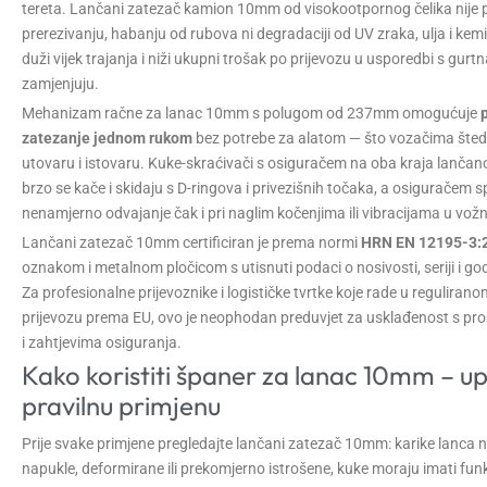
tereta. Lančani zatezač kamion 10mm od visokootpornog čelika nije
prerezivanju, habanju od rubova ni degradaciji od UV zraka, ulja i kemik
duži vijek trajanja i niži ukupni trošak po prijevozu u usporedbi s gur
zamjenjuju.
Mehanizam račne za lanac 10mm s polugom od 237mm omogućuje
zatezanje jednom rukom
bez potrebe za alatom — što vozačima štedi 
utovaru i istovaru. Kuke-skraćivači s osiguračem na oba kraja lanč
brzo se kače i skidaju s D-ringova i privezišnih točaka, a osiguračem s
nenamjerno odvajanje čak i pri naglim kočenjima ili vibracijama u vožnj
Lančani zatezač 10mm certificiran je prema normi
HRN EN 12195-3:
oznakom i metalnom pločicom s utisnuti podaci o nosivosti, seriji i god
Za profesionalne prijevoznike i logističke tvrtke koje rade u regulirano
prijevozu prema EU, ovo je neophodan preduvjet za usklađenost s p
i zahtjevima osiguranja.
Kako koristiti španer za lanac 10mm – u
pravilnu primjenu
Prije svake primjene pregledajte lančani zatezač 10mm: karike lanca ne
napukle, deformirane ili prekomjerno istrošene, kuke moraju imati fu