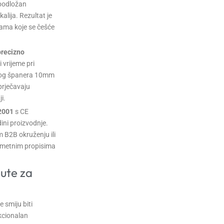
 podložan
alija. Rezultat je
tnama koje se češće
precizno
vrijeme pri
anog španera 10mm
prječavaju
i.
2001
s CE
ini proizvodnje.
m B2B okruženju ili
rometnim propisima
pute za
 smiju biti
nkcionalan