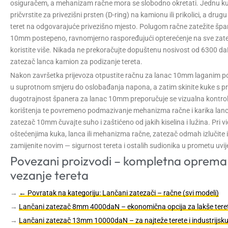
osiguračem, a mehanizam račne mora se slobodno okretati. Jednu k
pričvrstite za privezišni prsten (D-ring) na kamionu ili prikolici, a drugu
teret na odgovarajuće privezišno mjesto. Polugom račne zatežite špa
10mm postepeno, ravnomjerno raspoređujući opterećenje na sve zate
koristite više. Nikada ne prekoračujte dopuštenu nosivost od 6300 daN 
zatezač lanca kamion za podizanje tereta.
Nakon završetka prijevoza otpustite račnu za lanac 10mm laganim 
u suprotnom smjeru do oslobađanja napona, a zatim skinite kuke s pr
dugotrajnost španera za lanac 10mm preporučuje se vizualna kontr
korištenja te povremeno podmazivanje mehanizma račne i karika lan
zatezač 10mm čuvajte suho i zaštićeno od jakih kiselina i lužina. Pri vi
oštećenjima kuka, lanca ili mehanizma račne, zatezač odmah izlučite i
zamijenite novim — sigurnost tereta i ostalih sudionika u prometu uvijek
Povezani proizvodi – kompletna oprema
vezanje tereta
→
← Povratak na kategoriju: Lančani zatezači – račne (svi modeli)
→
Lančani zatezač 8mm 4000daN – ekonomična opcija za lakše tere
→
Lančani zatezač 13mm 10000daN – za najteže terete i industrijsk