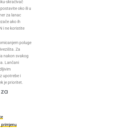
uku-skraćivač
 postavite oko ili u
ner za lanac
zače ako ih
i ne koristite
pomicanjem poluge
ivezišta. Za
ola nakon svakog
ca. Lančani
dljivim
z upotrebe i
 je prioritet.
 za
te
u primjenu