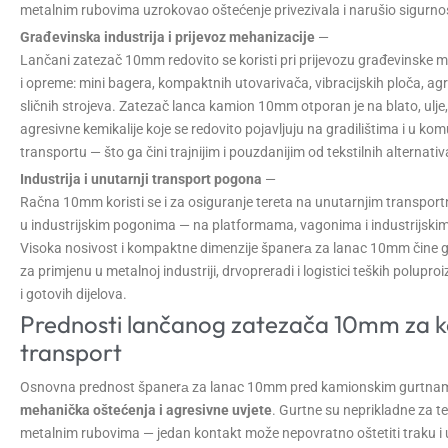
metalnim rubovima uzrokovao oštećenje privezivala i narušio sigurnos
Građevinska industrija i prijevoz mehanizacije
—
Lančani zatezač 10mm redovito se koristi pri prijevozu građevinske m
i opreme: mini bagera, kompaktnih utovarivača, vibracijskih ploča, agr
sličnih strojeva. Zatezač lanca kamion 10mm otporan je na blato, ulje,
agresivne kemikalije koje se redovito pojavljuju na gradilištima i u k
transportu — što ga čini trajnijim i pouzdanijim od tekstilnih alternativ
Industrija i unutarnji transport pogona
—
Račna 10mm koristi se i za osiguranje tereta na unutarnjim transpor
u industrijskim pogonima — na platformama, vagonima i industrijskim
Visoka nosivost i kompaktne dimenzije španerа za lanac 10mm čine g
za primjenu u metalnoj industriji, drvopreradi i logistici teških polupro
i gotovih dijelova.
Prednosti lančanog zatezača 10mm za k
transport
Osnovna prednost španerа za lanac 10mm pred kamionskim gurtna
mehanička oštećenja i agresivne uvjete
. Gurtne su neprikladne za te
metalnim rubovima — jedan kontakt može nepovratno oštetiti traku i u