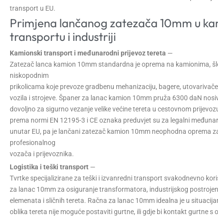
transport u EU.
Primjena lančanog zatezača 10mm u k
transportu i industriji
Kamionski transport i međunarodni prijevoz tereta
—
Zatezač lanca kamion 10mm standardna je oprema na kamionima, šl
niskopodnim
prikolicama koje prevoze gradbenu mehanizaciju, bagere, utovarivače, v
vozila i strojeve. Španer za lanac kamion 10mm pruža 6300 daN nosivo
dovoljno za sigurno vezanje velike većine tereta u cestovnom prijevozu.
prema normi EN 12195-3 i CE oznaka preduvjet su za legalni međunar
unutar EU, pa je lančani zatezač kamion 10mm neophodna oprema z
profesionalnog
vozača i prijevoznika.
Logistika i teški transport
—
Tvrtke specijalizirane za teški i izvanredni transport svakodnevno kor
za lanac 10mm za osiguranje transformatora, industrijskog postrojen
elemenata i sličnih tereta. Račna za lanac 10mm idealna je u situacij
oblika tereta nije moguće postaviti gurtne, ili gdje bi kontakt gurtne s 