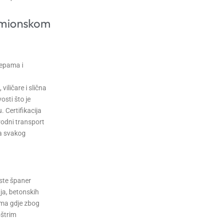
amionskom
epama i
iličare i slična
sti što je
 Certifikacija
odni transport
a svakog
iste španer
ja, betonskih
ama gdje zbog
oštrim