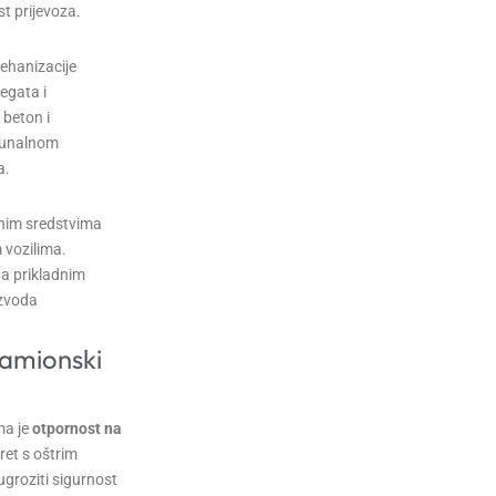
t prijevoza.
ehanizacije
egata i
 beton i
omunalnom
a.
tnim sredstvima
 vozilima.
a prikladnim
izvoda
amionski
ma je
otpornost na
ret s oštrim
groziti sigurnost