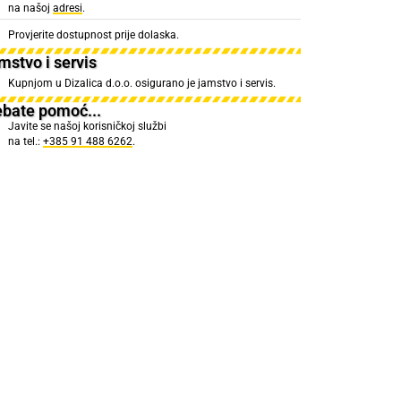
na našoj
adresi
.
Provjerite dostupnost prije dolaska.
mstvo i servis
Kupnjom u Dizalica d.o.o. osigurano je jamstvo i servis.
ebate pomoć...
Javite se našoj korisničkoj službi
na tel.:
+385 91 488 6262
.