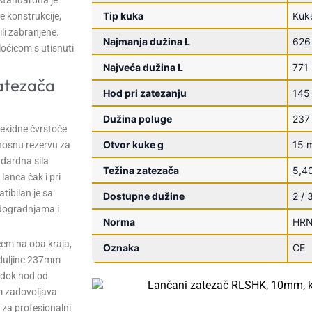
Tip kuka
Kuke
 konstrukcije,
li zabranjene.
Najmanja dužina L
626
ločicom s utisnuti
Najveća dužina L
771
zatezača
Hod pri zatezanju
145
Dužina poluge
237
ekidne čvrstoće
Otvor kuke g
15 
nosnu rezervu za
ndardna sila
Težina zatezača
5,4
anca čak i pri
ibilan je sa
Dostupne dužine
2 / 
dogradnjama i
Norma
HRN
em na oba kraja,
Oznaka
CE
 duljine 237mm
 dok hod od
m zadovoljava
 za profesionalni