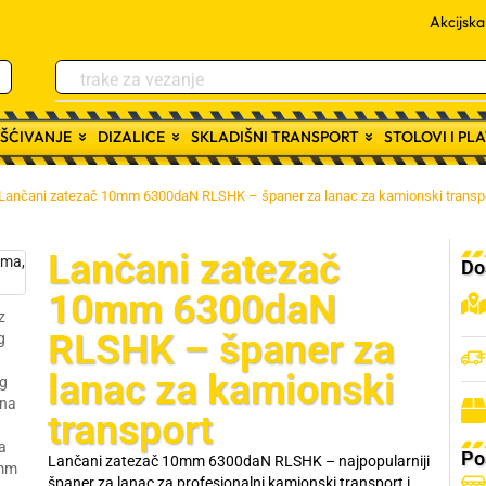
Akcijsk
trake za vezanje
RŠĆIVANJE
DIZALICE
SKLADIŠNI TRANSPORT
STOLOVI I P
Lančani zatezač 10mm 6300daN RLSHK – španer za lanac za kamionski transp
Lančani zatezač
Do
10mm 6300daN
RLSHK – španer za
lanac za kamionski
transport
Po
Lančani zatezač 10mm 6300daN RLSHK – najpopularniji
španer za lanac za profesionalni kamionski transport i