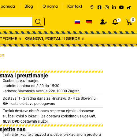
a ponuda
Blog
O nama
Kontakt
0
0
LATFORME
KRANOVI, PORTALI I GREDE
ort
stava i preuzimanje
Osobno preuzimanje:
- radnim danima od 8:30 do 15:30
- adresa:
Slavonska avenija 22e, 10000 Zagreb
Dostava: 1 - 2 radna dana za Hrvatsku, 3 - 4 za Sloveniju,
BiH i ostale države po dogovoru
Trošak dostave obračunava se prema cjeniku dostavne
službe i ovisi o lokaciji. Za dostavu koristimo usluge
GW,
GLS i DPD
dostavnih službi.
sjetite nas
Testirajte i kupite proizvod u izložbeno-skladišnom prostoru