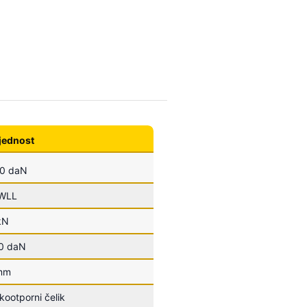
jednost
0 daN
 WLL
kN
0 daN
mm
kootporni čelik