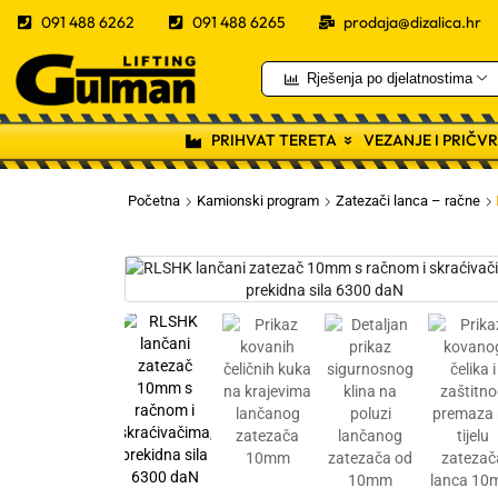
091 488 6262
091 488 6265
prodaja@dizalica.hr
Rješenja po djelatnostima
PRIHVAT TERETA
VEZANJE I PRIČV
Početna
Kamionski program
Zatezači lanca – račne