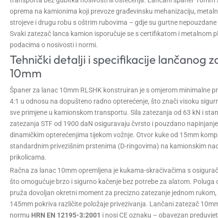
oprema na kamionima koji prevoze građevinsku mehanizaciju, metalne
strojeve i drugu robu s oštrim rubovima – gdje su gurtne nepouzdane i
Svaki zatezač lanca kamion isporučuje se s certifikatom i metalnom p
podacima o nosivosti i normi.
Tehnički detalji i specifikacije lančanog 
10mm
Španer za lanac 10mm RLSHK konstruiran je s omjerom minimalne pr
4:1 u odnosu na dopušteno radno opterećenje, što znači visoku sigur
sve primjene u kamionskom transportu. Sila zatezanja od 63 kN i sta
zatezanja STF od 1900 daN osiguravaju čvrsto i pouzdano napinjanje l
dinamičkim opterećenjima tijekom vožnje. Otvor kuke od 15mm kompat
standardnim privezišnim prstenima (D-ringovima) na kamionskim na
prikolicama.
Račna za lanac 10mm opremljena je kukama-skraćivačima s osigurač
što omogućuje brzo i sigurno kačenje bez potrebe za alatom. Poluga
pruža dovoljan okretni moment za precizno zatezanje jednom rukom,
145mm pokriva različite položaje privezivanja. Lančani zatezač 10m
normu
HRN EN 12195-3:2001
i nosi CE oznaku – obavezan preduvjet