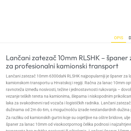
OPIS
Lančani zatezač 10mm RLSHK – španer 
za profesionalni kamionski transport
Lančani zatezač 10mm 6300daN RLSHK najpopularniji je španer za l
kamionskom transportu u Hrvatskoj i regiji. Račna za lanac 10mm op
ravnoteža između nosivosti, težine i jednostavnosti rukovanja – dovo
vezanje teških tereta na kamionima, šlepama i niskopodnim prikolica
laka za svakodnevni rad vozača i logističkih radnika. Lančani zateza
dužinama od 2m do 6m, s mogućnošću izrade nestandardnih dužina 
Za razliku od kamionskih gurtni koje su osjetljive na oštre bridove, ulje 
španer za lanac 10mm od visokootpornog čelika podnosi i najzahtjevn
transporta bez gubitka nosivosti ili oštećenja. Lančani španer 10mm