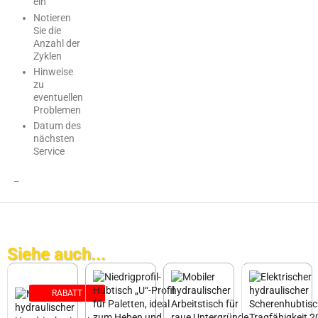
ein
Notieren
Sie die
Anzahl der
Zyklen
Hinweise
zu
eventuellen
Problemen
Datum des
nächsten
Service
_
Siehe auch...
RABATT