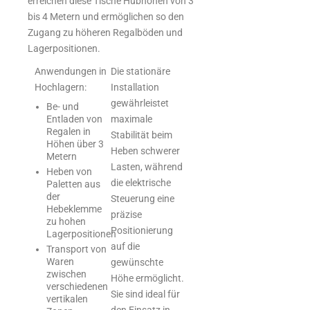
erreichen diese Tische Hubhöhen von 3
bis 4 Metern und ermöglichen so den
Zugang zu höheren Regalböden und
Lagerpositionen.
Anwendungen in
Die stationäre
Hochlagern:
Installation
gewährleistet
Be- und
Entladen von
maximale
Regalen in
Stabilität beim
Höhen über 3
Heben schwerer
Metern
Lasten, während
Heben von
die elektrische
Paletten aus
der
Steuerung eine
Hebeklemme
präzise
zu hohen
Positionierung
Lagerpositionen
auf die
Transport von
Waren
gewünschte
zwischen
Höhe ermöglicht.
verschiedenen
Sie sind ideal für
vertikalen
den Einsatz in