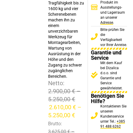
Produkt im
Tragfähigkeit bis zu
Ausstellungs-
1600 kg und vier
und Lagerraum
Scherenebenen
an unserer
machen ihn zu
Adresse
.
einem
Bitte prüfen Sie
unverzichtbaren
die
Werkzeug für
Verfügbarkeit
Montagearbeiten,
vor Ihrer Anreise.
Wartung von
Garantie und
Ausrüstung in der
Service
Höhe und den
Mit dem Kauf
Zugang zu schwer
bei Dizalica
zugänglichen
d.o.o. sind
Bereichen.
Garantie und
Netto:
Service
gewährleistet.
2.900,00
€
–
Benötigen Sie
5.250,00
€
Hilfe?
2.610,00
€
–
Kontaktieren Sie
unseren
5.250,00
€
Kundenservice
unter Tel.:
+385
Brutto:
91 488 6262
3.625,00
€
–