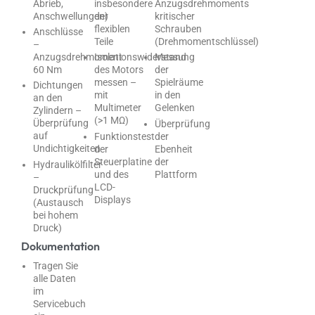
Abrieb,
insbesondere
Anzugsdrehmoments
Anschwellungen)
der
kritischer
flexiblen
Schrauben
Anschlüsse
Teile
(Drehmomentschlüssel)
–
Anzugsdrehmoment
Isolationswiderstand
Messung
60 Nm
des Motors
der
messen –
Spielräume
Dichtungen
mit
in den
an den
Multimeter
Gelenken
Zylindern –
(>1 MΩ)
Überprüfung
Überprüfung
auf
Funktionstest
der
Undichtigkeiten
der
Ebenheit
Steuerplatine
der
Hydraulikölfilter
und des
Plattform
–
LCD-
Druckprüfung
Displays
(Austausch
bei hohem
Druck)
Dokumentation
Tragen Sie
alle Daten
im
Servicebuch