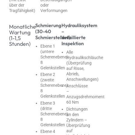
über der
oder
Tragfähigkeit)
Verformungen
Schmierung
Hydrauliksystem
Monatliche
(30-40
–
Wartung
Schmierstellen!)
detaillierte
(1-1,5
Stunden)
Inspektion
Ebene 1
(untere
Alle
Scherenebene):
Hydraulikschläuche
8
(Überprüfung
Gelenkstellen
auf Risse,
Abrieb,
Ebene 2
Anschwellungen)
(zweite
Scherenebene):
Anschlüsse
8
–
Gelenkstellen
Anzugsdrehmoment
60 Nm
Ebene 3
(dritte
Dichtungen
Scherenebene):
an den
8
Zylindern –
Gelenkstellen
Überprüfung
auf
Ebene 4