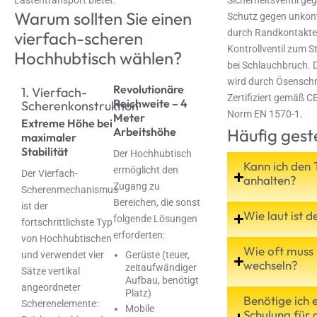
Lastentransport bietet.
Sicherheitsventil ge
Warum sollten Sie einen
Schutz gegen unkont
durch Randkontakte
vierfach-scheren
Kontrollventil zum 
Hochhubtisch wählen?
bei Schlauchbruch. 
wird durch Ösenschr
Revolutionäre
1. Vierfach-
Zertifiziert gemäß 
Reichweite – 4
Scherenkonstruktion
Norm EN 1570-1.
Meter
Extreme Höhe bei
Arbeitshöhe
Häufig gest
maximaler
Stabilität
Der Hochhubtisch
Kann ich den 
ermöglicht den
Der Vierfach-
anhalten?
Zugang zu
Scherenmechanismus
Bereichen, die sonst
ist der
Wie laut ist d
folgende Lösungen
fortschrittlichste Typ
erforderten:
von Hochhubtischen
Wie oft muss 
und verwendet vier
Gerüste (teuer,
wechseln?
zeitaufwändiger
Sätze vertikal
Aufbau, benötigt
angeordneter
Platz)
Benötige ich e
Scherenelemente:
Mobile
Schulung für 