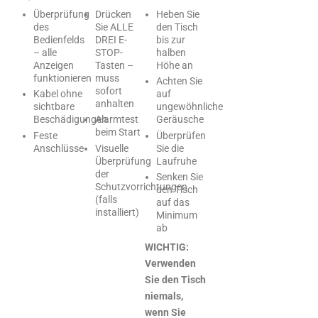
Überprüfung
Drücken
Heben Sie
des
Sie ALLE
den Tisch
Bedienfelds
DREI E-
bis zur
– alle
STOP-
halben
Anzeigen
Tasten –
Höhe an
funktionieren
muss
Achten Sie
sofort
Kabel ohne
auf
anhalten
sichtbare
ungewöhnliche
Beschädigungen
Alarmtest
Geräusche
beim Start
Feste
Überprüfen
Anschlüsse
Visuelle
Sie die
Überprüfung
Laufruhe
der
Senken Sie
Schutzvorrichtungen
den Tisch
(falls
auf das
installiert)
Minimum
ab
WICHTIG:
Verwenden
Sie den Tisch
niemals,
wenn Sie