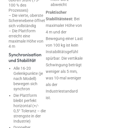
abweicht
100 % des
Prozesses)
Praktischer
– Die vierte, oberste
Stabilitätstest:
Bei
Scherenebene öffnet
maximaler Höhe von
sich vollständig
– Die Plattform
4 m und der
erreicht eine
Bewegung einer Last
maximale Höhe von
von 100 kg ist kein
4 m
Instabilitätsgefühl
Synchronisation
spürbar. Die vertikale
und Stabilität
Schwingung beträgt
Alle 16-20
weniger als 5 mm,
Gelenkpunkte (je
was 10-mal weniger
nach Modell)
bewegen sich
als der
synchron
Industriestandard
Die Plattform
ist.
bleibt perfekt
horizontal (+/-
0,5° Toleranz – die
strengste in der
Industrie)
Doppelter