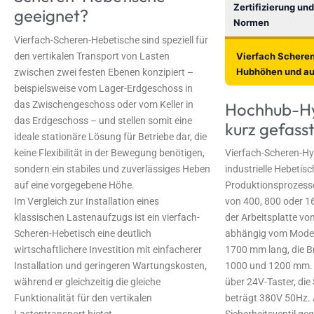
Zertifizierung und
geeignet?
Normen
Vierfach-Scheren-Hebetische sind speziell für
Vierfach Schere
den vertikalen Transport von Lasten
Hubhöhen und auß
zwischen zwei festen Ebenen konzipiert –
beispielsweise vom Lager-Erdgeschoss in
Hochhub-Hyd
das Zwischengeschoss oder vom Keller in
das Erdgeschoss – und stellen somit eine
kurz gefass
ideale stationäre Lösung für Betriebe dar, die
keine Flexibilität in der Bewegung benötigen,
Vierfach-Scheren-Hy
sondern ein stabiles und zuverlässiges Heben
industrielle Hebetis
auf eine vorgegebene Höhe.
Produktionsprozesse
Im Vergleich zur Installation eines
von 400, 800 oder 1
klassischen Lastenaufzugs ist ein vierfach-
der Arbeitsplatte v
Scheren-Hebetisch eine deutlich
abhängig vom Modell.
wirtschaftlichere Investition mit einfacherer
1700 mm lang, die Br
Installation und geringeren Wartungskosten,
1000 und 1200 mm. D
während er gleichzeitig die gleiche
über 24V-Taster, di
Funktionalität für den vertikalen
beträgt 380V 50Hz. 