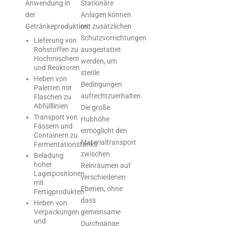
Anwendung in
Stationäre
der
Anlagen können
Getränkeproduktion:
mit zusätzlichen
Schutzvorrichtungen
Lieferung von
Rohstoffen zu
ausgestattet
Hochmischern
werden, um
und Reaktoren
sterile
Heben von
Bedingungen
Paletten mit
aufrechtzuerhalten.
Flaschen zu
Abfülllinien
Die große
Transport von
Hubhöhe
Fässern und
ermöglicht den
Containern zu
Materialtransport
Fermentationstanks
zwischen
Beladung
hoher
Reinräumen auf
Lagerpositionen
verschiedenen
mit
Ebenen, ohne
Fertigprodukten
dass
Heben von
gemeinsame
Verpackungen
und
Durchgänge