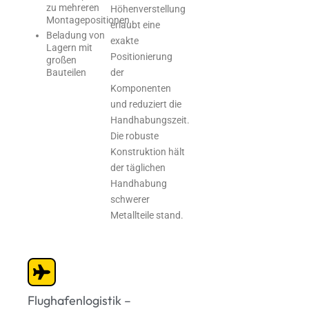
zu mehreren
Höhenverstellung
Montagepositionen
erlaubt eine
Beladung von
exakte
Lagern mit
Positionierung
großen
der
Bauteilen
Komponenten
und reduziert die
Handhabungszeit.
Die robuste
Konstruktion hält
der täglichen
Handhabung
schwerer
Metallteile stand.
Flughafenlogistik –