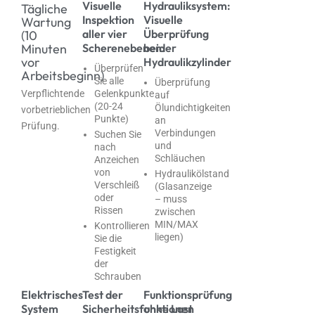
Visuelle
Hydrauliksystem:
Tägliche
Inspektion
Visuelle
Wartung
aller vier
Überprüfung
(10
Minuten
Scherenebenen:
beider
vor
Hydraulikzylinder
Überprüfen
Arbeitsbeginn)
Sie alle
Überprüfung
Gelenkpunkte
Verpflichtende
auf
(20-24
Ölundichtigkeiten
vorbetrieblichen
Punkte)
an
Prüfung.
Verbindungen
Suchen Sie
und
nach
Schläuchen
Anzeichen
von
Hydraulikölstand
Verschleiß
(Glasanzeige
oder
– muss
Rissen
zwischen
MIN/MAX
Kontrollieren
liegen)
Sie die
Festigkeit
der
Schrauben
Elektrisches
Test der
Funktionsprüfung
System
Sicherheitsfunktionen
ohne Last