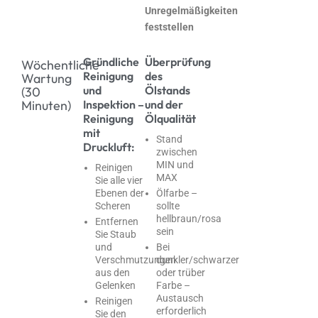
Unregelmäßigkeiten
feststellen
Gründliche
Überprüfung
Wöchentliche
Reinigung
des
Wartung
und
Ölstands
(30
Minuten)
Inspektion –
und der
Reinigung
Ölqualität
mit
Stand
Druckluft:
zwischen
MIN und
Reinigen
MAX
Sie alle vier
Ebenen der
Ölfarbe –
Scheren
sollte
hellbraun/rosa
Entfernen
sein
Sie Staub
und
Bei
Verschmutzungen
dunkler/schwarzer
aus den
oder trüber
Gelenken
Farbe –
Austausch
Reinigen
erforderlich
Sie den