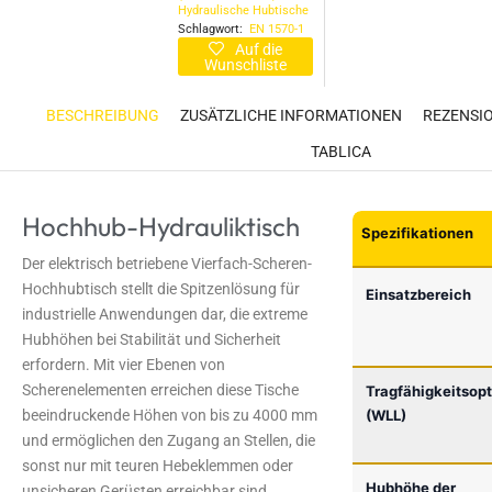
Hydraulische Hubtische
Schlagwort:
EN 1570-1
Auf die
Wunschliste
BESCHREIBUNG
ZUSÄTZLICHE INFORMATIONEN
REZENSIO
TABLICA
Hochhub-Hydrauliktisch
Spezifikationen
Der elektrisch betriebene Vierfach-Scheren-
Hochhubtisch stellt die Spitzenlösung für
Einsatzbereich
industrielle Anwendungen dar, die extreme
Hubhöhen bei Stabilität und Sicherheit
erfordern. Mit vier Ebenen von
Scherenelementen erreichen diese Tische
Tragfähigkeitsop
(WLL)
beeindruckende Höhen von bis zu 4000 mm
und ermöglichen den Zugang an Stellen, die
sonst nur mit teuren Hebeklemmen oder
Hubhöhe der
unsicheren Gerüsten erreichbar sind.