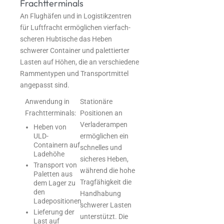
Frachtterminals
An Flughäfen und in Logistikzentren
für Luftfracht ermöglichen vierfach-
scheren Hubtische das Heben
schwerer Container und palettierter
Lasten auf Höhen, die an verschiedene
Rammentypen und Transportmittel
angepasst sind.
Anwendung in
Stationäre
Frachtterminals:
Positionen an
Verladerampen
Heben von
ULD-
ermöglichen ein
Containern auf
schnelles und
Ladehöhe
sicheres Heben,
Transport von
während die hohe
Paletten aus
Tragfähigkeit die
dem Lager zu
den
Handhabung
Ladepositionen
schwerer Lasten
Lieferung der
unterstützt. Die
Last auf