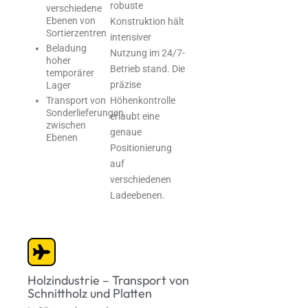
robuste
verschiedene
Ebenen von
Konstruktion hält
Sortierzentren
intensiver
Beladung
Nutzung im 24/7-
hoher
Betrieb stand. Die
temporärer
präzise
Lager
Höhenkontrolle
Transport von
Sonderlieferungen
erlaubt eine
zwischen
genaue
Ebenen
Positionierung
auf
verschiedenen
Ladeebenen.
Holzindustrie – Transport von
Schnittholz und Platten