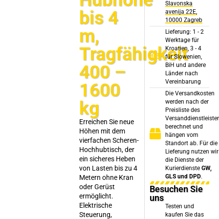
Slavonska
bis 4
avenija 22E,
10000 Zagreb
m,
Lieferung: 1 - 2
Werktage für
Tragfähigkeit
Kroatien, 3 - 4
für Slowenien,
400 –
BiH und andere
Länder nach
Vereinbarung
1600
Die Versandkosten
kg
werden nach der
Preisliste des
Versanddienstleiste
Erreichen Sie neue
berechnet und
Höhen mit dem
hängen vom
vierfachen Scheren-
Standort ab. Für die
Hochhubtisch, der
Lieferung nutzen wir
ein sicheres Heben
die Dienste der
von Lasten bis zu 4
Kurierdienste
GW,
GLS und DPD
.
Metern ohne Kran
oder Gerüst
Besuchen Sie
ermöglicht.
uns
Elektrische
Testen und
Steuerung,
kaufen Sie das