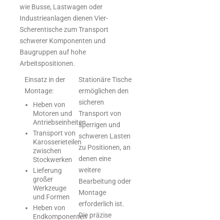
wie Busse, Lastwagen oder
Industrieanlagen dienen Vier-
Scherentische zum Transport
schwerer Komponenten und
Baugruppen auf hohe
Arbeitspositionen.
Einsatz in der
Stationäre Tische
Montage:
ermöglichen den
sicheren
Heben von
Motoren und
Transport von
Antriebseinheiten
sperrigen und
Transport von
schweren Lasten
Karosserieteilen
zu Positionen, an
zwischen
denen eine
Stockwerken
weitere
Lieferung
großer
Bearbeitung oder
Werkzeuge
Montage
und Formen
erforderlich ist.
Heben von
Die präzise
Endkomponenten