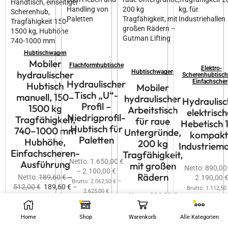
Hubtischwagen
Mobiler
Flachformhubtische
Elektro-
Hubtischwagen
hydraulischer
Scherenhubtisch
Einfachscher
Hydraulischer
Hubtisch
Mobiler
Tisch „U“-
manuell, 150–
hydraulischer
Hydraulisc
Profil –
1500 kg
Arbeitstisch
elektrisch
Niedrigprofil-
Tragfähigkeit,
für raue
Hebetisch 
Hubtisch für
740–1000 mm
Untergründe,
kompakt
Paletten
Hubhöhe,
200 kg
Industriemo
Einfachscheren-
Tragfähigkeit,
Netto:
1.650,00
€
Ausführung
mit großen
Netto:
890,0
–
2.100,00
€
Rädern
Netto:
189,60
€
–
2.190,00
Brutto:
2.062,50
€
–
512,00
€
189,60
€
–
Brutto:
1.112,50
2.625,00
€
Netto:
336,00
€
512,00
€
2.737,50
€
Brutto:
420,00
€
Brutto:
237,00
€
–
640,00
€
237,00
€
–
640,00
€
Home
Shop
Warenkorb
Alle Kategorien