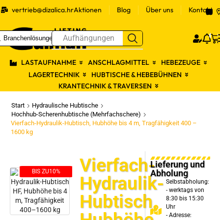
vertrieb@dizalica.hr
Aktionen
Blog
Über uns
Kontakt
0
Branchenlösungen
Pri
LASTAUFNAHME
ANSCHLAGMITTEL
HEBEZEUGE
LAGERTECHNIK
HUBTISCHE & HEBEBÜHNEN
KRANTECHNIK & TRAVERSEN
Start
Hydraulische Hubtische
Hochhub-Scherenhubtische (Mehrfachschere)
Vierfach-Hydraulik-Hubtisch, Hubhöhe bis 4 m, Tragfähigkeit 400 –
1600 kg
Vierfach-
Lieferung und
Abholung
BIS ZU
10%
Hydraulik-
Selbstabholung:
- werktags von
Hubtisch,
8:30 bis 15:30
Uhr
Hubhöhe
- Adresse: