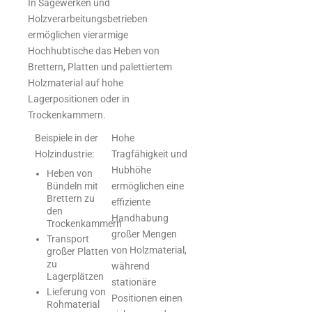
In Sägewerken und
Holzverarbeitungsbetrieben
ermöglichen vierarmige
Hochhubtische das Heben von
Brettern, Platten und palettiertem
Holzmaterial auf hohe
Lagerpositionen oder in
Trockenkammern.
Beispiele in der
Hohe
Holzindustrie:
Tragfähigkeit und
Hubhöhe
Heben von
Bündeln mit
ermöglichen eine
Brettern zu
effiziente
den
Handhabung
Trockenkammern
großer Mengen
Transport
von Holzmaterial,
großer Platten
zu
während
Lagerplätzen
stationäre
Lieferung von
Positionen einen
Rohmaterial