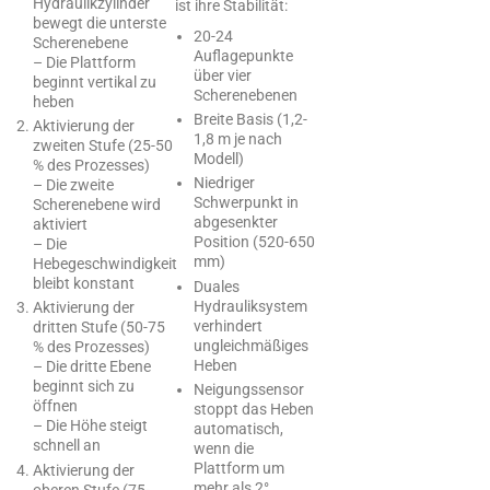
Hydraulikzylinder
ist ihre Stabilität:
bewegt die unterste
20-24
Scherenebene
Auflagepunkte
– Die Plattform
über vier
beginnt vertikal zu
Scherenebenen
heben
Breite Basis (1,2-
Aktivierung der
1,8 m je nach
zweiten Stufe (25-50
Modell)
% des Prozesses)
Niedriger
– Die zweite
Schwerpunkt in
Scherenebene wird
abgesenkter
aktiviert
Position (520-650
– Die
mm)
Hebegeschwindigkeit
bleibt konstant
Duales
Hydrauliksystem
Aktivierung der
verhindert
dritten Stufe (50-75
ungleichmäßiges
% des Prozesses)
Heben
– Die dritte Ebene
beginnt sich zu
Neigungssensor
öffnen
stoppt das Heben
– Die Höhe steigt
automatisch,
schnell an
wenn die
Plattform um
Aktivierung der
mehr als 2°
oberen Stufe (75-