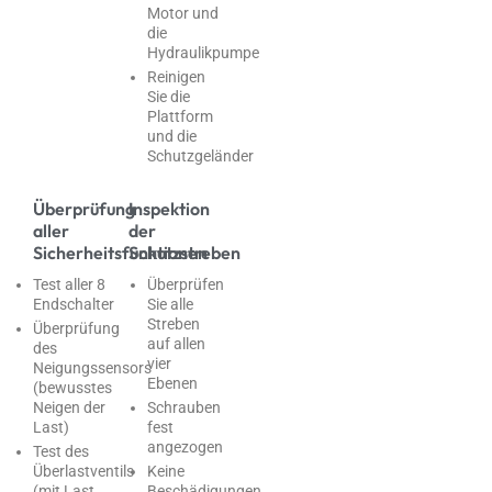
Motor und
die
Hydraulikpumpe
Reinigen
Sie die
Plattform
und die
Schutzgeländer
Überprüfung
Inspektion
aller
der
Sicherheitsfunktionen
Schutzstreben
Test aller 8
Überprüfen
Endschalter
Sie alle
Streben
Überprüfung
auf allen
des
vier
Neigungssensors
Ebenen
(bewusstes
Neigen der
Schrauben
Last)
fest
angezogen
Test des
Überlastventils
Keine
(mit Last
Beschädigungen