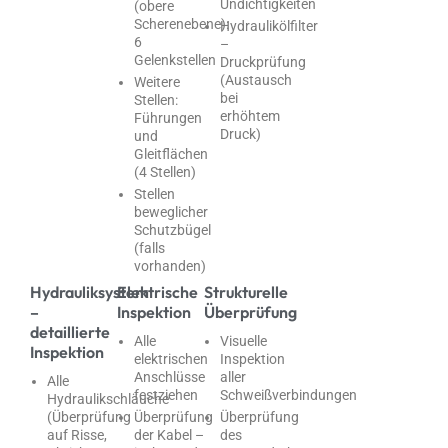
Undichtigkeiten
(obere
Scherenebene):
Hydraulikölfilter
6
–
Gelenkstellen
Druckprüfung
(Austausch
Weitere
bei
Stellen:
erhöhtem
Führungen
Druck)
und
Gleitflächen
(4 Stellen)
Stellen
beweglicher
Schutzbügel
(falls
vorhanden)
Hydrauliksystem
Elektrische
Strukturelle
–
Inspektion
Überprüfung
detaillierte
Alle
Visuelle
Inspektion
elektrischen
Inspektion
Anschlüsse
aller
Alle
festziehen
Schweißverbindungen
Hydraulikschläuche
(Überprüfung
Überprüfung
Überprüfung
auf Risse,
der Kabel –
des