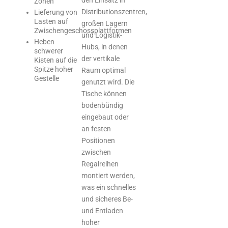
Zonen
Distributionszentren,
Lieferung von
Lasten auf
großen Lagern
Zwischengeschossplattformen
und Logistik-
Heben
Hubs, in denen
schwerer
der vertikale
Kisten auf die
Spitze hoher
Raum optimal
Gestelle
genutzt wird. Die
Tische können
bodenbündig
eingebaut oder
an festen
Positionen
zwischen
Regalreihen
montiert werden,
was ein schnelles
und sicheres Be-
und Entladen
hoher