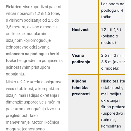
i oslonom na
Električni visokopodizni paletni
podlogu u 4
viličar nosivosti 1,2 ili 1,5 tone,
točke
s visinom podizanja od 2,5 do
3,5 metara, ovisno o modelu,
Nosivost
1,2 t ili 1,5 t
odlikuje se modularnim
(ovisno o
dizajnom koji omogućuje
modelu)
jednostavno održavanje,
osloncem na podlogu u četiri
Visina
2,5 m, 3 m ili
točke
te ugrađenim punjačem s
podizanja
3,5 m (ovisno
jednostavnim pristupom
o modelu)
napajanju.
Ključne
Nisko težište
Nisko težište uređaja osigurava
tehničke
(stabilnost),
veću stabilnost, a kompaktan
prednosti
mali radijus
dizajn, mali radijus okretanja i
okretanja i
dimenzije usporedive s ručnim
širina prolaza
paletarom omogućuju izvrsnu
(usporedivo s
preglednost i lako
ručnim),
manevriranje. Motor i kočnica
kompaktan
mogu se jednostavno