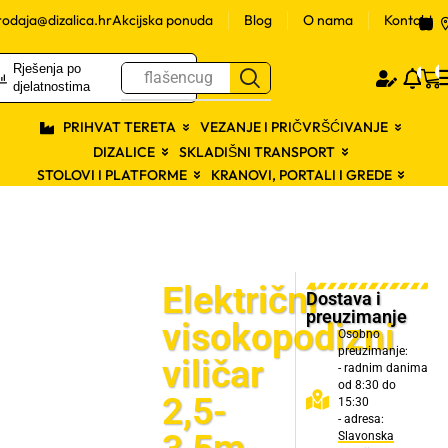
rodaja@dizalica.hr
Akcijska ponuda
Blog
O nama
Kontakt
Rješenja po
Logiraj
L
0
0
flašencug
se
ž
djelatnostima
PRIHVAT TERETA
VEZANJE I PRIČVRŠĆIVANJE
DIZALICE
SKLADIŠNI TRANSPORT
STOLOVI I PLATFORME
KRANOVI, PORTALI I GREDE
Električni
Dostava i
preuzimanje
visokopodizni
Osobno
preuzimanje:
viličar
- radnim danima
od 8:30 do
2,5-
15:30
- adresa:
Slavonska