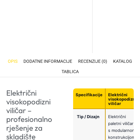
OPIS
DODATNE INFORMACIJE
RECENZIJE (0)
KATALOG
TABLICA
Električni
Specifikacije
Električni
visokopodizni
visokopodizni
viličar
viličar –
Tip / Dizajn
Električni
profesionalno
paletni viličar
rješenje za
s modularnom
skladište
konstrukcijom