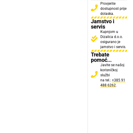
Provjerite
dostupnost prije
dolaska.
Jamstvo i
servis
Kupnjom u
Dizalica d.o.o.
osigurano je
jamstvo i servis.
Trebate
pomoć...
Javite se našoj
korisničkoj
službi
na tel.:
+385 91
488 6262
.