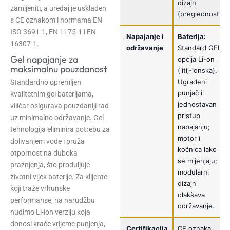
dizajn
zamijeniti, a uređaj je usklađen
(preglednost)
s CE oznakom i normama EN
ISO 3691-1, EN 1175-1 i EN
Napajanje i
Baterija:
16307-1.
održavanje
Standard GEL,
Gel napajanje za
opcija Li-on
maksimalnu pouzdanost
(litij-ionska).
Ugrađeni
Standardno opremljen
punjač i
kvalitetnim gel baterijama,
jednostavan
viličar osigurava pouzdaniji rad
pristup
uz minimalno održavanje. Gel
napajanju;
tehnologija eliminira potrebu za
motor i
dolivanjem vode i pruža
kočnica lako
otpornost na duboka
se mijenjaju;
pražnjenja, što produljuje
modularni
životni vijek baterije. Za klijente
dizajn
koji traže vrhunske
olakšava
performanse, na narudžbu
održavanje.
nudimo Li-ion verziju koja
donosi kraće vrijeme punjenja,
Certifikacija
CE oznaka,