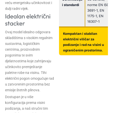
veću energetsku učinkovitost i
i standardi
norme EN ISO
dulji radni vijek.
3691-1, EN
Idealan električni
1175-1, EN
16307-1
stacker
Ovaj model idealno odgovara
Kompaktan i stabilan
skladištima s visokim regalnim
električni viličar za
sustavima, logističkim
podizanje i rad na visini u
centrima, proizvodnim
ograničenim prostorima.
pogonima te svim
djelatnostima koje zahtijevaju
učinkovito premještanje
paletne robe na visinu. Tihi
električni pogon omogućuje rad
u zatvorenim prostorima bez
emisije štetnih plinova.
Dostupan je u više
konfiguracija prema visini
podizanja, a naš stručni tim