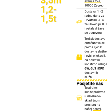
3,5m
avenija 22e,
10000 Zagreb
1,2-
Dostava: 1 - 2
1,5t
radna dana za
Hrvatsku, 3 - 4
za Sloveniju, BiH
i ostale države
po dogovoru
Trošak dostave
obračunava se
prema cjeniku
dostavne službe
i ovisi o lokaciji.
Za dostavu
koristimo usluge
GW, GLS i DPD
dostavnih
službi.
Posjetite nas
Testirajte i
kupite proizvod
u izložbeno-
skladišnom
prostoru na
našoj
adresi
.