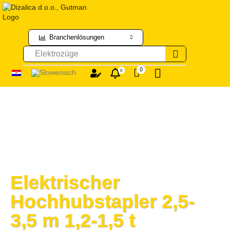
Branchenlösungen
Elektrozüge
0
0
Elektrischer
Hochhubstapler 2,5-
3,5 m 1,2-1,5 t