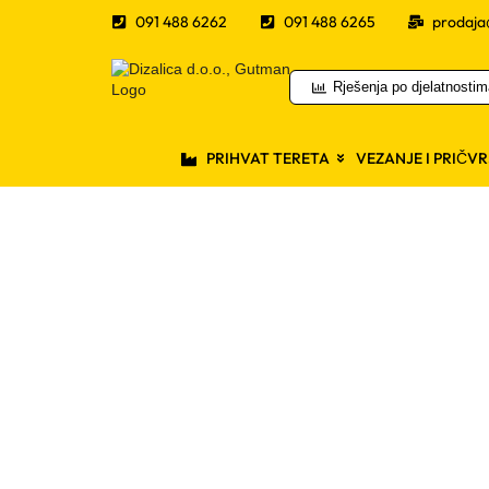
091 488 6262
091 488 6265
prodaja
Rješenja po djelatnosti
PRIHVAT TERETA
VEZANJE I PRIČV