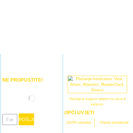
NE PROPUSTITE!
Plaćanje je moguće uplatom na račun ili
karticom.
OPĆI UVJETI
POŠLJI
GDPR odredbe
Pravila privatnosti