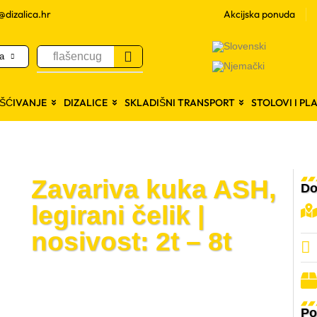
@dizalica.hr
Akcijska ponuda
flašencug
ma
RŠĆIVANJE
DIZALICE
SKLADIŠNI TRANSPORT
STOLOVI I P
Zavariva kuka ASH,
Do
legirani čelik |
nosivost: 2t – 8t
Po