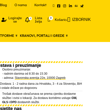
Blog
O nama
Kontakt
Logirajte
Lista
0
0
IZBORNIK
Košarica
se
želja
LATFORME
KRANOVI, PORTALI I GREDE
stava i preuzimanje
Osobno preuzimanje:
- radnim danima od 8:30 do 15:30
- adresa:
Slavonska avenija 22e, 10000 Zagreb
Dostava: 1 - 2 radna dana za Hrvatsku, 3 - 4 za Sloveniju, BiH
i ostale države po dogovoru
Trošak dostave obračunava se prema cjeniku dostavne
službe i ovisi o lokaciji. Za dostavu koristimo usluge
GW,
GLS i DPD
dostavnih službi.
sjetite nas