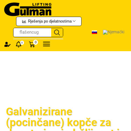
Rješenja po djelatnostima
flašencug
0
0
Galvanizirane
(pocinčane) kopče za