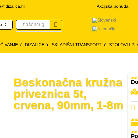
a@dizalica.hr
Akcijska ponuda
flašencug
ma
ŠĆIVANJE
DIZALICE
SKLADIŠNI TRANSPORT
STOLOVI I P
Beskonačna kružna
Do
priveznica 5t,
crvena, 90mm, 1-8m
Po