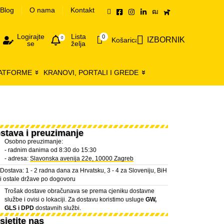
Blog
O nama
Kontakt
Logirajte
Lista
0
0
IZBORNIK
Košarica
se
želja
LATFORME
KRANOVI, PORTALI I GREDE
stava i preuzimanje
Osobno preuzimanje:
- radnim danima od 8:30 do 15:30
- adresa:
Slavonska avenija 22e, 10000 Zagreb
Dostava: 1 - 2 radna dana za Hrvatsku, 3 - 4 za Sloveniju, BiH
i ostale države po dogovoru
Trošak dostave obračunava se prema cjeniku dostavne
službe i ovisi o lokaciji. Za dostavu koristimo usluge
GW,
GLS i DPD
dostavnih službi.
sjetite nas