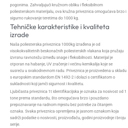
pogonima. Zahvaljujući kružnom obliku i fleksibilnom
poliesterskom materijalu, ova kružna priveznica omogućava brzo i
sigurno rukovanje teretima do 1000 kg.
Tehničke karakteristike i kvaliteta
izrade
Naša poliesterska priveznica 1000kg izrađena je od
visokokvalitetnih beskonačnih poliesterskih vlakana koja pružaju
izvrsnu ravnotežu između snage i fleksibilnosti. Materijal je
otporan na habanje, UV zračenje i većinu kemikalija koje se
susreću u svakodnevnom radu. Priveznica je proizvedena u skladu
s europskim standardom EN 1492-2 i dolazi s certifikatom o
sukladnosti koji jamči sigurnost i kvalitetu.
Ljubičasta priveznica 1t identifikacijska je oznaka za nosivost od 1
tone prema standardu, što omogućava brzo i pouzdano
prepoznavanje na radnom mjestu bez potrebe za čitanjem
oznaka. Svaka priveznica opremljena je jasnom oznakom koja
sadrži podatke o nosivosti, proizvođaču, godini proizvodnje i broju
serije.