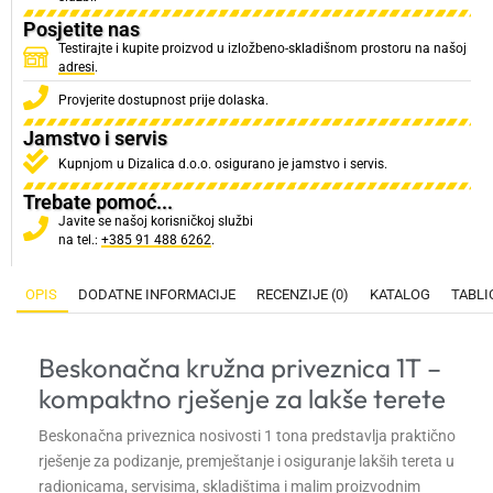
Posjetite nas
Testirajte i kupite proizvod u izložbeno-skladišnom prostoru na našoj
adresi
.
Provjerite dostupnost prije dolaska.
Jamstvo i servis
Kupnjom u Dizalica d.o.o. osigurano je jamstvo i servis.
Trebate pomoć...
Javite se našoj korisničkoj službi
na tel.:
+385 91 488 6262
.
OPIS
DODATNE INFORMACIJE
RECENZIJE (0)
KATALOG
TABLI
Beskonačna kružna priveznica 1T –
kompaktno rješenje za lakše terete
Beskonačna priveznica nosivosti 1 tona predstavlja praktično
rješenje za podizanje, premještanje i osiguranje lakših tereta u
radionicama, servisima, skladištima i malim proizvodnim