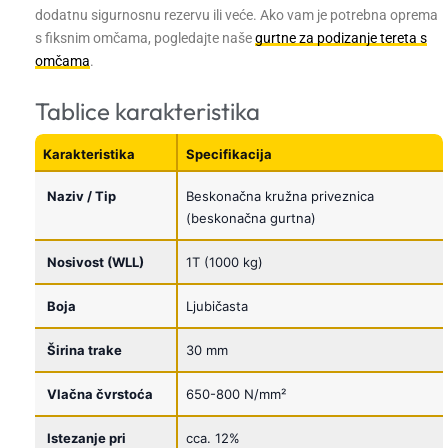
dodatnu sigurnosnu rezervu ili veće. Ako vam je potrebna oprema
s fiksnim omčama, pogledajte naše
gurtne za podizanje tereta s
omčama
.
Tablice karakteristika
Karakteristika
Specifikacija
Naziv / Tip
Beskonačna kružna priveznica
(beskonačna gurtna)
Nosivost (WLL)
1T (1000 kg)
Boja
Ljubičasta
Širina trake
30 mm
Vlačna čvrstoća
650-800 N/mm²
Istezanje pri
cca. 12%