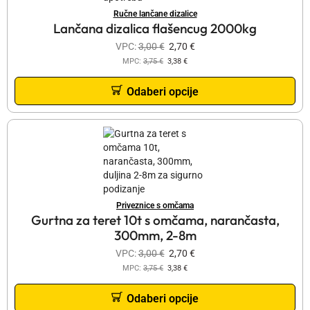
Ručne lančane dizalice
Lančana dizalica flašencug 2000kg
VPC:
3,00
€
2,70
€
MPC:
3,75
€
3,38
€
Odaberi opcije
Priveznice s omčama
Gurtna za teret 10t s omčama, narančasta,
300mm, 2-8m
VPC:
3,00
€
2,70
€
MPC:
3,75
€
3,38
€
Odaberi opcije