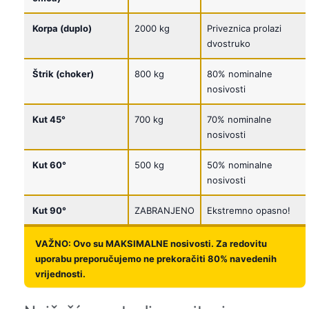
Korpa (duplo)
2000 kg
Priveznica prolazi
dvostruko
Štrik (choker)
800 kg
80% nominalne
nosivosti
Kut 45°
700 kg
70% nominalne
nosivosti
Kut 60°
500 kg
50% nominalne
nosivosti
Kut 90°
ZABRANJENO
Ekstremno opasno!
VAŽNO:
Ovo su MAKSIMALNE nosivosti. Za redovitu
uporabu preporučujemo ne prekoračiti 80% navedenih
vrijednosti.