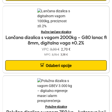
Ručne lančane dizalice
Lančana dizalica s vagom 2000kg – G80 lanac fi
8mm, digitalna vaga ±0.2%
VPC:
3,00
€
2,70
€
MPC:
3,75
€
3,38
€
Odaberi opcije
Polužne dizalice