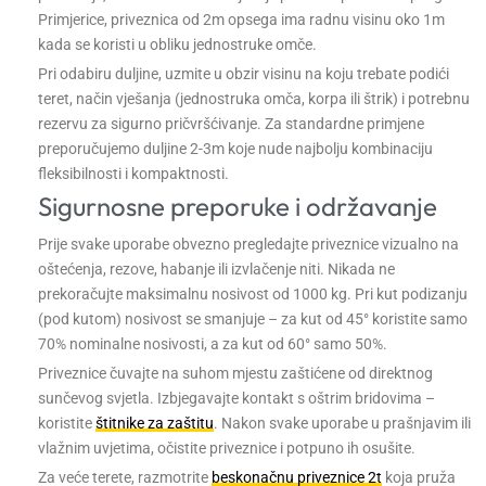
Primjerice, priveznica od 2m opsega ima radnu visinu oko 1m
kada se koristi u obliku jednostruke omče.
Pri odabiru duljine, uzmite u obzir visinu na koju trebate podići
teret, način vješanja (jednostruka omča, korpa ili štrik) i potrebnu
rezervu za sigurno pričvršćivanje. Za standardne primjene
preporučujemo duljine 2-3m koje nude najbolju kombinaciju
fleksibilnosti i kompaktnosti.
Sigurnosne preporuke i održavanje
Prije svake uporabe obvezno pregledajte priveznice vizualno na
oštećenja, rezove, habanje ili izvlačenje niti. Nikada ne
prekoračujte maksimalnu nosivost od 1000 kg. Pri kut podizanju
(pod kutom) nosivost se smanjuje – za kut od 45° koristite samo
70% nominalne nosivosti, a za kut od 60° samo 50%.
Priveznice čuvajte na suhom mjestu zaštićene od direktnog
sunčevog svjetla. Izbjegavajte kontakt s oštrim bridovima –
koristite
štitnike za zaštitu
. Nakon svake uporabe u prašnjavim ili
vlažnim uvjetima, očistite priveznice i potpuno ih osušite.
Za veće terete, razmotrite
beskonačnu priveznice 2t
koja pruža