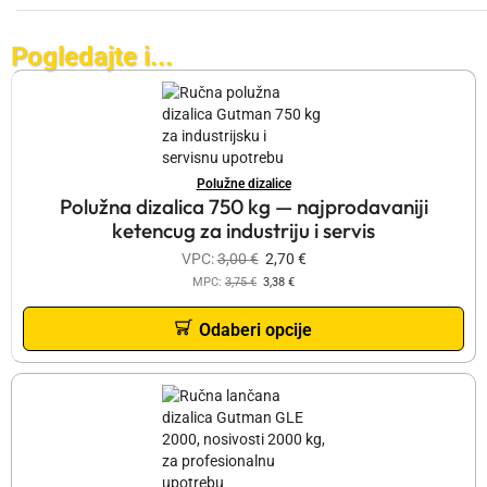
Pogledajte i...
Polužne dizalice
Polužna dizalica 750 kg — najprodavaniji
ketencug za industriju i servis
VPC:
3,00
€
2,70
€
MPC:
3,75
€
3,38
€
Odaberi opcije