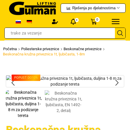
Rješenja po djelatnostima
0
0
trake za vezanje
Početna
Poliesterske priveznice
Beskonačne priveznice
Beskonačna kružna priveznica 1t, ljubičasta, 1-8m
POPUST DO
10%
Beskonačna kružna