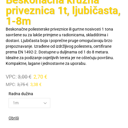
priveznica 1t, ljubičasta,
1-8m
Beskonačne poliesterske priveznice ili gurtne nosivosti 1 tona
savršene su za lakše primjene u radionicama, skladištima i
dostavi. Ljubičasta boja i poprečne pruge omogućavaju brzo
prepoznavanje. Izrađene od izdržljivog poliestera, certifirane
prema EN 1492-2. Dostupne u duljinama od 1 do 8 metara.
Idealne za podizanje osjetljivih tereta jer ne oštećuju površinu.
Kompaktne, lagane i jednostavne za uporabu.
Kružne gurtne, okrugle gurtne, o gurtne, gurtne za dizanje.
VPC:
3,00
€
2,70
€
MPC:
3,75
€
3,38
€
Radna dužina
Obriši