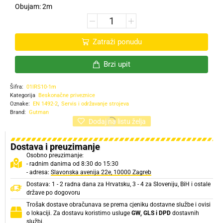
Obujam: 2m
Zatraži ponudu
Brzi upit
Šifra:
01IRS10-1m
Kategorija
Beskonačne priveznice
Oznake:
EN 1492-2
,
Servis i održavanje strojeva
Brand:
Gutman
Dodaj na listu želja
Dostava i preuzimanje
Osobno preuzimanje:
- radnim danima od 8:30 do 15:30
- adresa:
Slavonska avenija 22e, 10000 Zagreb
Dostava: 1 - 2 radna dana za Hrvatsku, 3 - 4 za Sloveniju, BiH i ostale
države po dogovoru
Trošak dostave obračunava se prema cjeniku dostavne službe i ovisi
o lokaciji. Za dostavu koristimo usluge
GW, GLS i DPD
dostavnih
službi.