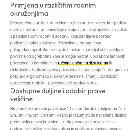
Primjena u različitim radnim
okruženjima
Beskonačna gurtna 1 tona idealna je za autoservisere koji podižu
dijelove motora, radionice koje rukuju alatnim strojevima, skladišta
s paletiziranom robom ili dostavu koja zahtijeva učestalo
podizanje paketa. Njihova fleksibilnost omogućava
prilagođavanje obliku tereta, dok mekani materijal štiti osjetljive
površine od ogrebotina koje bi mogle nastati uporabom lančanih
priveznica. U kombinaciji s
ručnim lančanim dizalicama
ili
električnim dizalicama, ova priveznica za podizanje 1t omogućava
potpuno ergonomsko rukovanje teretima, smanjujući fizičko
opterećenje radnika i povećavajući produktivnost.
Dostupne duljine i odabir prave
veličine
Nudimo beskonačne priveznice 1T u standardnim duljinama: 1m,
2m, 3m, 4m, 5m, 6m i 8m. Važno je razumjeti da navedena duljina
predstavlja opseg kružnice – kada presavijete priveznice za
podizanje, efektivna radna duljina je približno polovina opsega.