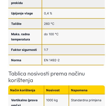
prekidu
Upijanje vlage
0,4 %
Talište
260 °C
Maks. radna
do 100 °C
temperatura
Faktor sigurnosti
1:7
Norma
EN 1492-2
Tablica nosivosti prema načinu
korištenja
Način korištenja
Nosivost
Napomena
Vertikalno (prava
1000 kg
Standardna primjena
omča)