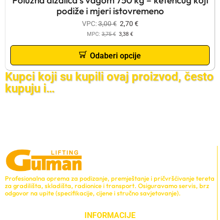
Polužna dizalica s vagom 750 kg – ketencug koji
podiže i mjeri istovremeno
VPC:
3,00
€
2,70
€
MPC:
3,75
€
3,38
€
Odaberi opcije
Kupci koji su kupili ovaj proizvod, često
kupuju i…
Profesionalna oprema za podizanje, premještanje i pričvršćivanje tereta
za gradilišta, skladišta, radionice i transport. Osiguravamo servis, brz
odgovor na upite (specifikacije, cijene i stručno savjetovanje).
INFORMACIJE