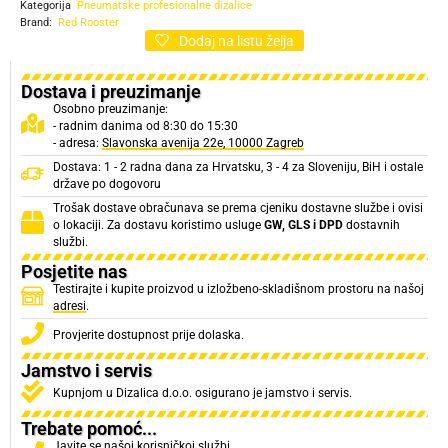
Kategorija
Pneumatske profesionalne dizalice
Brand:
Red Rooster
Dodaj na listu želja
Dostava i preuzimanje
Osobno preuzimanje:
- radnim danima od 8:30 do 15:30
- adresa:
Slavonska avenija 22e, 10000 Zagreb
Dostava: 1 - 2 radna dana za Hrvatsku, 3 - 4 za Sloveniju, BiH i ostale
države po dogovoru
Trošak dostave obračunava se prema cjeniku dostavne službe i ovisi
o lokaciji. Za dostavu koristimo usluge
GW, GLS i DPD
dostavnih
službi.
Posjetite nas
Testirajte i kupite proizvod u izložbeno-skladišnom prostoru na našoj
adresi
.
Provjerite dostupnost prije dolaska.
Jamstvo i servis
Kupnjom u Dizalica d.o.o. osigurano je jamstvo i servis.
Trebate pomoć...
Javite se našoj korisničkoj službi