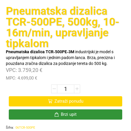
Pneumatska dizalica
TCR-500PE, 500kg, 10-
16m/min, upravljanje
tipkalom
Pneumatska dizalica TCR‑500PE‑3M
industrijski je model s
upravljanjem tipkalom i jednim padom lanca. Brza, precizna i
pouzdana zračna dizalica za podizanje tereta do 500 kg.
VPC:
3.759,20
€
MPC:
4.699,00
€
Zatraži ponudu
Brzi upit
Šifra:
06TCR-500PE