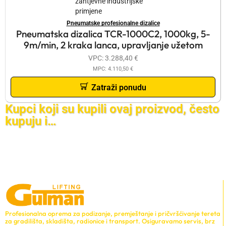
Pneumatske profesionalne dizalice
Pneumatska dizalica TCR-1000C2, 1000kg, 5-
9m/min, 2 kraka lanca, upravljanje užetom
VPC:
3.288,40
€
MPC:
4.110,50
€
Zatraži ponudu
Kupci koji su kupili ovaj proizvod, često
kupuju i…
Profesionalna oprema za podizanje, premještanje i pričvršćivanje tereta
za gradilišta, skladišta, radionice i transport. Osiguravamo servis, brz