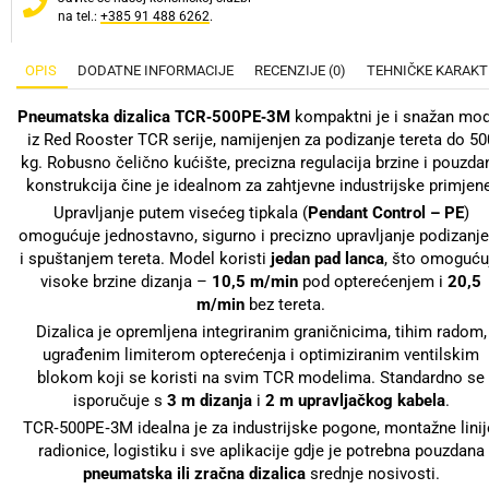
na tel.:
+385 91 488 6262
.
OPIS
DODATNE INFORMACIJE
RECENZIJE (0)
TEHNIČKE KARAKT
Pneumatska dizalica TCR‑500PE‑3M
kompaktni je i snažan mod
iz Red Rooster TCR serije, namijenjen za podizanje tereta do 50
kg. Robusno čelično kućište, precizna regulacija brzine i pouzda
konstrukcija čine je idealnom za zahtjevne industrijske primjene
Upravljanje putem visećeg tipkala (
Pendant Control – PE
)
omogućuje jednostavno, sigurno i precizno upravljanje podizanj
i spuštanjem tereta. Model koristi
jedan pad lanca
, što omoguću
visoke brzine dizanja –
10,5 m/min
pod opterećenjem i
20,5
m/min
bez tereta.
Dizalica je opremljena integriranim graničnicima, tihim radom,
ugrađenim limiterom opterećenja i optimiziranim ventilskim
blokom koji se koristi na svim TCR modelima. Standardno se
isporučuje s
3 m dizanja
i
2 m upravljačkog kabela
.
TCR‑500PE‑3M idealna je za industrijske pogone, montažne linij
radionice, logistiku i sve aplikacije gdje je potrebna pouzdana
pneumatska ili zračna dizalica
srednje nosivosti.