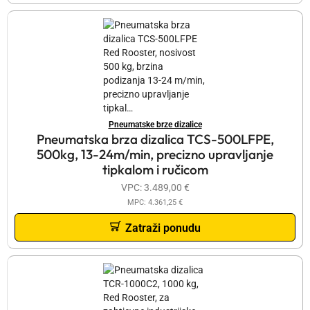
Pneumatske brze dizalice
Pneumatska brza dizalica TCS-500LFPE,
500kg, 13-24m/min, precizno upravljanje
tipkalom i ručicom
VPC:
3.489,00
€
MPC:
4.361,25
€
Zatraži ponudu