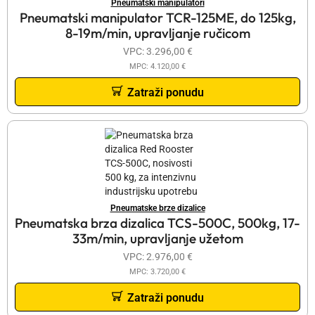
Pneumatski manipulatori
Pneumatski manipulator TCR-125ME, do 125kg,
8-19m/min, upravljanje ručicom
VPC:
3.296,00
€
MPC:
4.120,00
€
Zatraži ponudu
Pneumatske brze dizalice
Pneumatska brza dizalica TCS-500C, 500kg, 17-
33m/min, upravljanje užetom
VPC:
2.976,00
€
MPC:
3.720,00
€
Zatraži ponudu