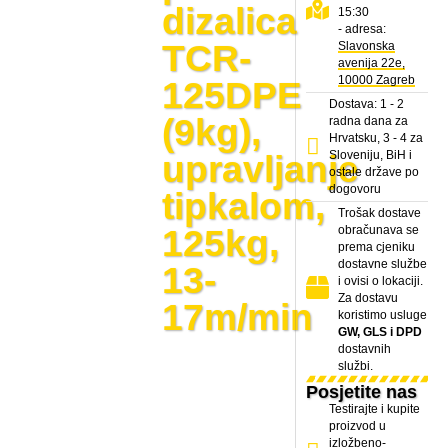
dizalica
15:30
- adresa:
TCR-
Slavonska
avenija 22e,
10000 Zagreb
125DPE
Dostava: 1 - 2
(9kg),
radna dana za
Hrvatsku, 3 - 4 za
Sloveniju, BiH i
upravljanje
ostale države po
dogovoru
tipkalom,
Trošak dostave
125kg,
obračunava se
prema cjeniku
dostavne službe
13-
i ovisi o lokaciji.
Za dostavu
17m/min
koristimo usluge
GW, GLS i DPD
dostavnih
službi.
Posjetite nas
Testirajte i kupite
proizvod u
izložbeno-