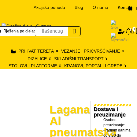
Akcijska ponuda
Blog
O nama
Kontakt
Logir
0
0
flašencug
Rješenja po djelatnostima
s
PRIHVAT TERETA
VEZANJE I PRIČVRŠĆIVANJE
DIZALICE
SKLADIŠNI TRANSPORT
STOLOVI I PLATFORME
KRANOVI, PORTALI I GREDE
Lagana
Dostava i
preuzimanje
Al
Osobno
preuzimanje:
pneumatska
- radnim danima
od 8:30 do