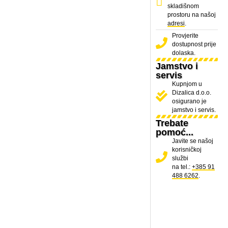
skladišnom
prostoru na našoj
adresi
.
Provjerite
dostupnost prije
dolaska.
Jamstvo i
servis
Kupnjom u
Dizalica d.o.o.
osigurano je
jamstvo i servis.
Trebate
pomoć...
Javite se našoj
korisničkoj
službi
na tel.:
+385 91
488 6262
.