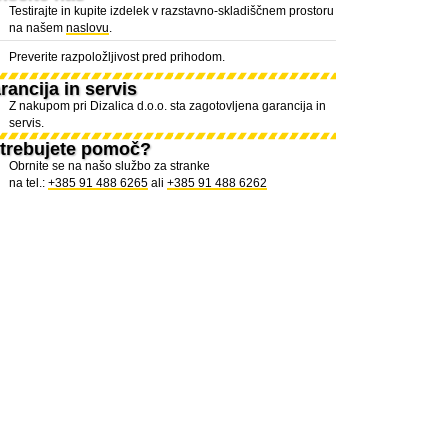
Testirajte in kupite izdelek v razstavno-skladiščnem prostoru
na našem
naslovu
.
Preverite razpoložljivost pred prihodom.
rancija in servis
Z nakupom pri Dizalica d.o.o. sta zagotovljena garancija in
servis.
trebujete pomoč?
Obrnite se na našo službo za stranke
na tel.:
+385 91 488 6265
ali
+385 91 488 6262