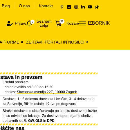
Blog
O nas
Kontakt
Seznam
0
0
IZBORNIK
Prijava
Košarica
želja
LATFORME
ŽERJAVI, PORTALI IN NOSILCI
stava in prevzem
Osebni prevzem:
- ob delovnikih od 8:30 do 15:30
- naslov:
Slavonska avenija 22E, 10000 Zagreb
Dostava: 1 - 2 delovna dneva za Hrvaško, 3 - 4 delovne dni
za Slovenijo, BiH in ostale države po dogovoru
Stroški dostave se obračunavajo po ceniku dostavne službe
in so odvisni od lokacije. Za dostavo uporabljamo storitve
dostavnih služb
GW, GLS in DPD
.
iščite nas