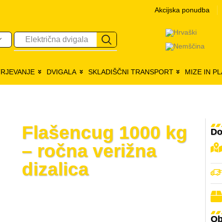
Akcijska ponudba
Električna dvigala
TRJEVANJE
DVIGALA
SKLADIŠČNI TRANSPORT
MIZE IN P
Flašencug 1000 kg
Do
– ročna verižna
dizalica
Ob