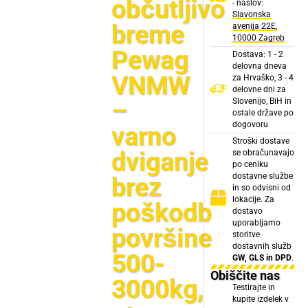
občutljivo
- naslov:
Slavonska
breme
avenija 22E,
10000 Zagreb
Pewag
Dostava: 1 - 2
delovna dneva
VNMW
za Hrvaško, 3 - 4
delovne dni za
–
Slovenijo, BiH in
ostale države po
dogovoru
varno
Stroški dostave
dviganje
se obračunavajo
po ceniku
dostavne službe
brez
in so odvisni od
lokacije. Za
poškodb
dostavo
uporabljamo
površine
storitve
dostavnih služb
500-
GW, GLS in DPD
.
Obiščite nas
3000kg,
Testirajte in
kupite izdelek v