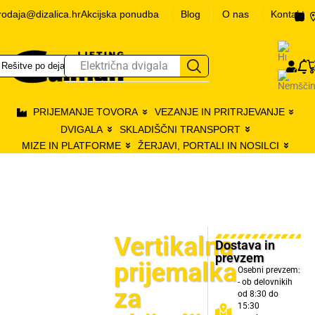
rodaja@dizalica.hr
Akcijska ponudba
Blog
O nas
Kontakt
0
Električna dvigala
Rešitve po dejavnostih
Pr
PRIJEMANJE TOVORA
VEZANJE IN PRITRJEVANJE
DVIGALA
SKLADIŠČNI TRANSPORT
MIZE IN PLATFORME
ŽERJAVI, PORTALI IN NOSILCI
Vertikalna
Dostava in
prevzem
prijemalka
Osebni prevzem:
- ob delovnikih
za
od 8:30 do
15:30