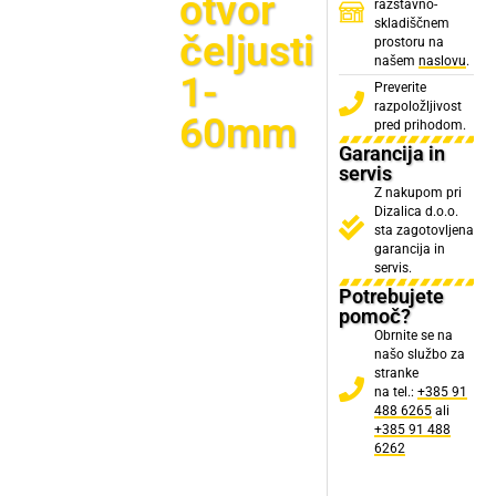
otvor
razstavno-
skladiščnem
čeljusti
prostoru na
našem
naslovu
.
1-
Preverite
razpoložljivost
60mm
pred prihodom.
Garancija in
servis
Z nakupom pri
Dizalica d.o.o.
sta zagotovljena
garancija in
servis.
Potrebujete
pomoč?
Obrnite se na
našo službo za
stranke
na tel.:
+385 91
488 6265
ali
+385 91 488
6262