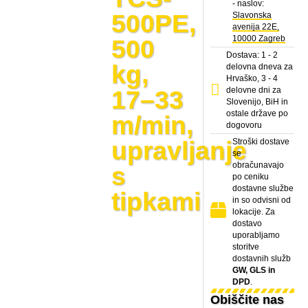
- naslov:
500PE,
Slavonska
avenija 22E,
10000 Zagreb
500
Dostava: 1 - 2
kg,
delovna dneva za
Hrvaško, 3 - 4
delovne dni za
17–33
Slovenijo, BiH in
ostale države po
m/min,
dogovoru
upravljanje
Stroški dostave
se
obračunavajo
s
po ceniku
dostavne službe
tipkami
in so odvisni od
lokacije. Za
dostavo
uporabljamo
storitve
dostavnih služb
GW, GLS in
DPD
.
Obiščite nas