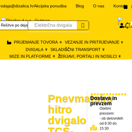
rodaja@dizalica.hr
Akcijska ponudba
Blog
O nas
Kontakt
0
Električna dvigala
Rešitve po dejavnostih
Pr
PRIJEMANJE TOVORA
VEZANJE IN PRITRJEVANJE
DVIGALA
SKLADIŠČNI TRANSPORT
MIZE IN PLATFORME
ŽERJAVI, PORTALI IN NOSILCI
Pnevmatsko
Dostava in
prevzem
hitro
Osebni
prevzem:
dvigalo
- ob delovnikih
od 8:30 do
TCS-
15:30