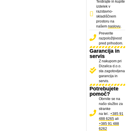
Testirajte in kupite
izdelek v
razstavno-
skladiščnem
prostoru na
našem
naslovu
.
Preverite
razpoložljivost
pred prihodom.
Garancija in
servis
Z nakupom pri
Dizalica d.o.o.
sta zagotovljena
garancija in
servis.
Potrebujete
pomoč?
Obrnite se na
našo službo za
stranke
na tel.:
+385 91
488 6265
ali
+385 91 488
6262